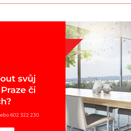
out svůj
Praze či
ch?
nebo 602 322 230