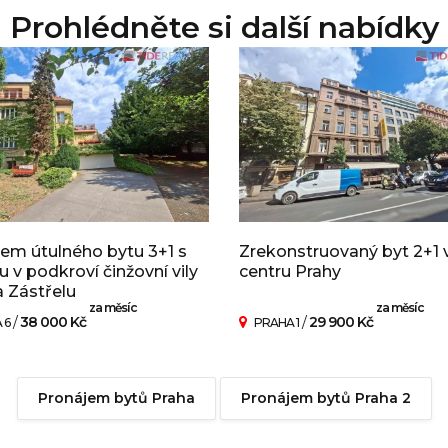
Prohlédněte si další nabídky
em útulného bytu 3+1 s
Zrekonstruovaný byt 2+1 
u v podkroví činžovní vily
centru Prahy
a Zástřelu
za měsíc
za měsíc
/
38 000 Kč
/
29 900 Kč
 6
PRAHA 1
Pronájem bytů Praha
Pronájem bytů Praha 2