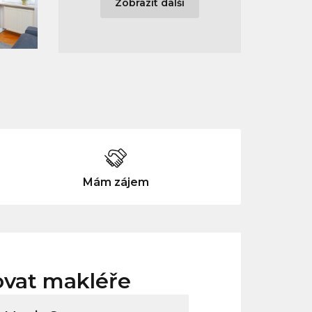
Zobrazit další
Mám zájem
ovat makléře