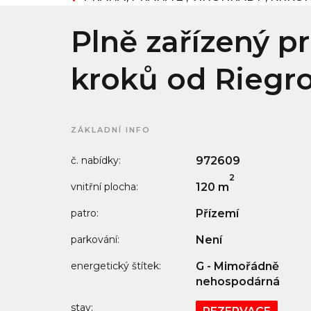
Plně zařízený p
kroků od Riegr
ZÁKLADNÍ INFO
č. nabídky:
972609
2
vnitřní plocha:
120 m
patro:
Přízemí
parkování:
Není
energetický štítek:
G - Mimořádně
nehospodárná
stav: