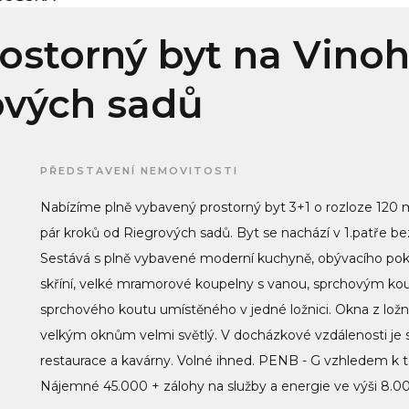
rostorný byt na Vino
ových sadů
PŘEDSTAVENÍ NEMOVITOSTI
Nabízíme plně vybavený prostorný byt 3+1 o rozloze 120
pár kroků od Riegrových sadů. Byt se nachází v 1.patře bez
Sestává s plně vybavené moderní kuchyně, obývacího pokoj
skříní, velké mramorové koupelny s vanou, sprchovým 
sprchového koutu umístěného v jedné ložnici. Okna z ložni
velkým oknům velmi světlý. V docházkové vzdálenosti je s
restaurace a kavárny. Volné ihned. PENB - G vzhledem k t
Nájemné 45.000 + zálohy na služby a energie ve výši 8.000