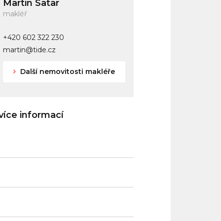
Martin Satar
makléř
+420 602 322 230
martin@tide.cz
Další nemovitosti makléře
íce informací