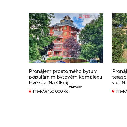
Pronájem prostorného bytu v
Pronáj
populárním bytovém komplexu
teraso
Hvězda, Na Okraji,...
v ul. N
za měsíc
/
50 000 Kč
PRAHA 6
PRAHA