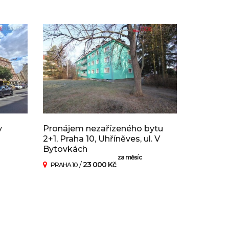
v
Pronájem nezařízeného bytu
2+1, Praha 10, Uhříněves, ul. V
Bytovkách
za měsíc
/
23 000 Kč
PRAHA 10