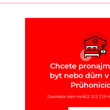
Chcete pronajm
byt nebo dům v 
Průhonicí
Zavolejte nám na 602 322 229 