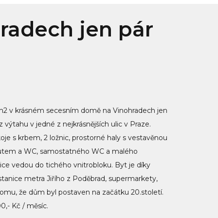
hradech jen pár
 m2 v krásném secesním domě na Vinohradech jen
 výtahu v jedné z nejkrásnějších ulic v Praze.
e s krbem, 2 ložnic, prostorné haly s vestavěnou
koutem a WC, samostatného WC a malého
ce vedou do tichého vnitrobloku. Byt je díky
tanice metra Jiřího z Poděbrad, supermarkety,
omu, že dům byl postaven na začátku 20.století.
,- Kč / měsíc.