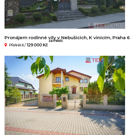
Pronájem rodinné vily v Nebušicích, K vinicím, Praha 6
za měsíc
/
129 000 Kč
PRAHA 6