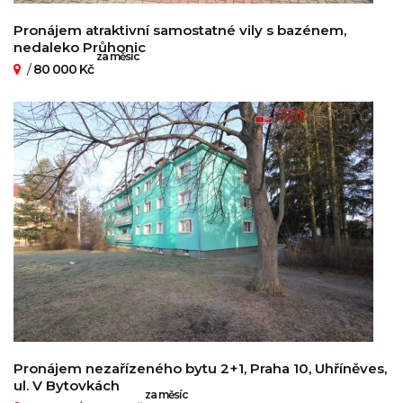
Pronájem atraktivní samostatné vily s bazénem,
nedaleko Průhonic
za měsíc
/
80 000 Kč
Pronájem nezařízeného bytu 2+1, Praha 10, Uhříněves,
ul. V Bytovkách
za měsíc