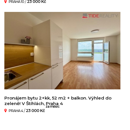
/
23 000 Kč
PRAHA 10
Pronájem bytu 2+kk, 52 m2 + balkon. Výhled do
zeleně! V Štíhlách, Praha 4
za měsíc
/
23 000 Kč
PRAHA 4