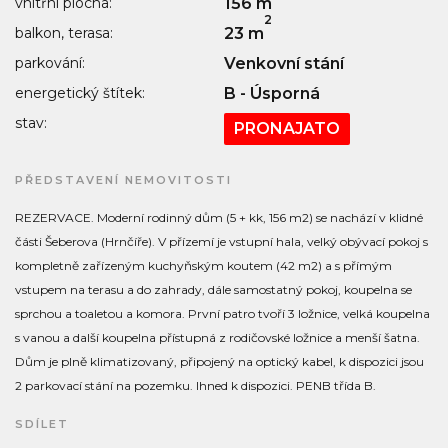
vnitřní plocha:
156 m
2
balkon, terasa:
23 m
parkování:
Venkovní stání
energetický štítek:
B - Úsporná
stav:
PRONAJATO
PŘEDSTAVENÍ NEMOVITOSTI
REZERVACE. Moderní rodinný dům (5 + kk, 156 m2) se nachází v klidné
části Šeberova (Hrnčíře). V přízemí je vstupní hala, velký obývací pokoj s
kompletně zařízeným kuchyňským koutem (42 m2) a s přímým
vstupem na terasu a do zahrady, dále samostatný pokoj, koupelna se
sprchou a toaletou a komora. První patro tvoří 3 ložnice, velká koupelna
s vanou a další koupelna přístupná z rodičovské ložnice a menší šatna.
Dům je plně klimatizovaný, připojený na optický kabel, k dispozici jsou
2 parkovací stání na pozemku. Ihned k dispozici. PENB třída B.
SDÍLET