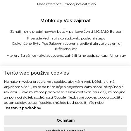
Naše reference - prodej novostaveb
Mohlo by Vás zajímat
Zahájili jsme prodej nových bytů v parkové čtvrti MOSAIQ Beroun
Riverside Vrchlabí zkolaudovalo poslední etapu
Dokončené Byty Pod Jalovým dvorem, bydlení ukryté v zeleni u
Krčského lesa
Ateliery Strašnice - zkolaudováno, zahájili jsme podpisy kupních smluv
TIDE REALITY s.r.o.
Tento web používá cookies
Na našem webu pracujeme s cookies, aby vám web běžel, jak má,
Dřevná 2, 128 00 Praha 2
abychom věděli, co se na něm děje a abychom vám mohli přizpůsobit
Tel: (+420) 224 914 914
reklamu. Také můžeme pracovat s vašimi kontaktními údaji, mimo jiné
e-mail:
info@tide.cz
za pomoci služeb společnosti Google. Nezbytné cookies budou použity
automaticky, ostatní cookies můžete buď povolit níže nebo
nastavit podrobně.
Odmítám