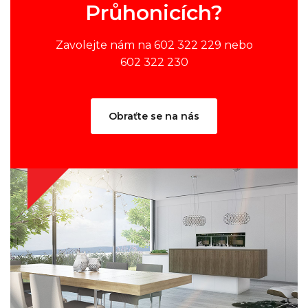
Průhonicích?
Zavolejte nám na 602 322 229 nebo
602 322 230
Obraťte se na nás