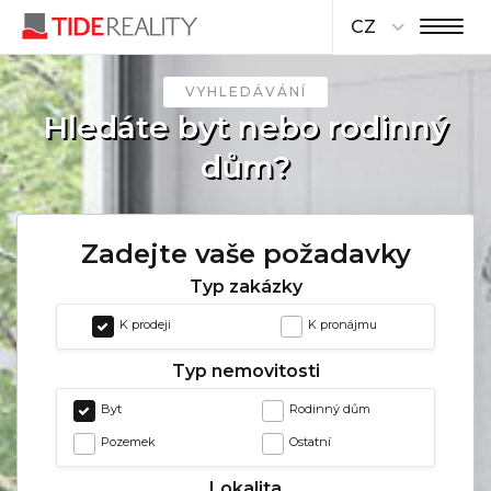
CZ
VYHLEDÁVÁNÍ
Hledáte byt nebo rodinný
dům?
Zadejte vaše požadavky
Typ zakázky
K prodeji
K pronájmu
Typ nemovitosti
Byt
Rodinný dům
Pozemek
Ostatní
Lokalita