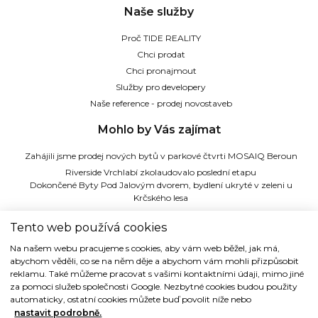
Naše služby
Proč TIDE REALITY
Chci prodat
Chci pronajmout
Služby pro developery
Naše reference - prodej novostaveb
Mohlo by Vás zajímat
Zahájili jsme prodej nových bytů v parkové čtvrti MOSAIQ Beroun
Riverside Vrchlabí zkolaudovalo poslední etapu
Dokončené Byty Pod Jalovým dvorem, bydlení ukryté v zeleni u
Krčského lesa
Ateliery Strašnice - zkolaudováno, zahájili jsme podpisy kupních smluv
Tento web používá cookies
TIDE REALITY s.r.o.
Na našem webu pracujeme s cookies, aby vám web běžel, jak má,
abychom věděli, co se na něm děje a abychom vám mohli přizpůsobit
Dřevná 2, 128 00 Praha 2
reklamu. Také můžeme pracovat s vašimi kontaktními údaji, mimo jiné
Tel: (+420) 224 914 914
za pomoci služeb společnosti Google. Nezbytné cookies budou použity
e-mail:
info@tide.cz
automaticky, ostatní cookies můžete buď povolit níže nebo
nastavit podrobně.