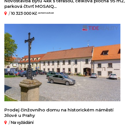
Novostavba bytu 4kk s terasou, celková plocha 95 m2,
parková čtvrť MOSAIQ...
/
10 323 000 Kč
za Nemovitost
Prodej činžovního domu na historickém náměstí
Jílové u Prahy
/
Na vyžádání