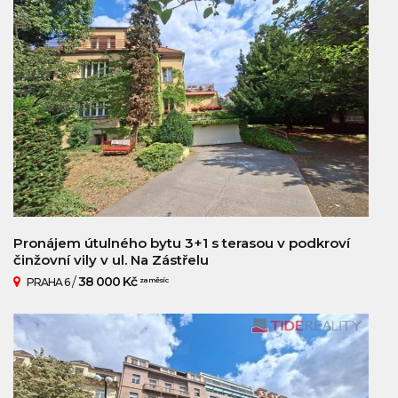
Pronájem útulného bytu 3+1 s terasou v podkroví
činžovní vily v ul. Na Zástřelu
/
38 000 Kč
PRAHA 6
za měsíc