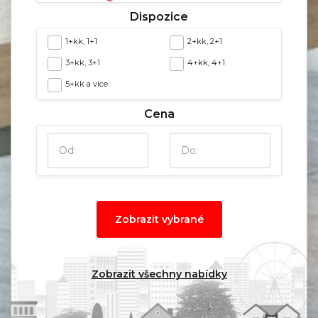
Dispozice
1+kk, 1+1
2+kk, 2+1
3+kk, 3+1
4+kk, 4+1
5+kk a více
Cena
Zobrazit vybrané
Zobrazit všechny nabídky