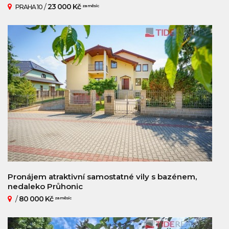
/
23 000 Kč
PRAHA 10
za měsíc
Pronájem atraktivní samostatné vily s bazénem,
nedaleko Průhonic
/
80 000 Kč
za měsíc