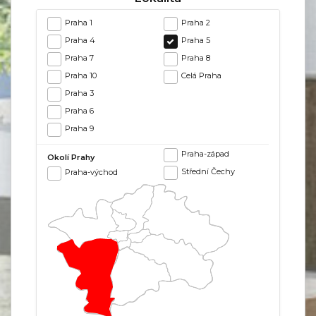
Praha 1
Praha 2
Praha 4
Praha 5
Praha 7
Praha 8
Praha 10
Celá Praha
Praha 3
Praha 6
Praha 9
Praha-západ
Okolí Prahy
Střední Čechy
Praha-východ