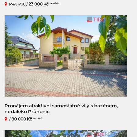
/
23 000 Kč
PRAHA 10
za měsíc
Pronájem atraktivní samostatné vily s bazénem,
nedaleko Průhonic
/
80 000 Kč
za měsíc