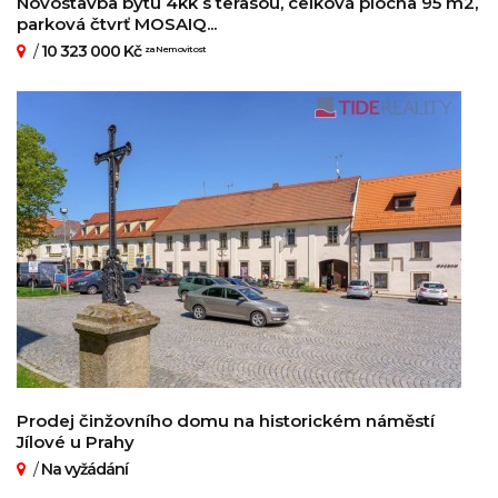
Novostavba bytu 4kk s terasou, celková plocha 95 m2,
parková čtvrť MOSAIQ...
/
10 323 000 Kč
za Nemovitost
Prodej činžovního domu na historickém náměstí
Jílové u Prahy
/
Na vyžádání