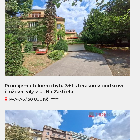
Pronájem útulného bytu 3+1 s terasou v podkroví
činžovní vily v ul. Na Zástřelu
/
38 000 Kč
PRAHA 6
za měsíc