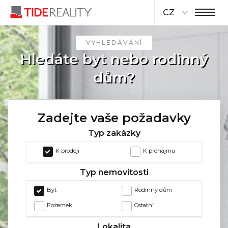
CZ
VYHLEDÁVÁNÍ
Hledáte byt nebo rodinný
dům?
Zadejte vaše požadavky
Typ zakázky
K prodeji
K pronájmu
Typ nemovitosti
Byt
Rodinný dům
Pozemek
Ostatní
Lokalita