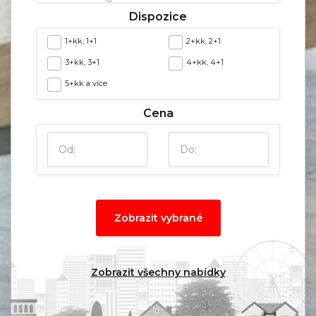
Dispozice
1+kk, 1+1
2+kk, 2+1
3+kk, 3+1
4+kk, 4+1
5+kk a více
Cena
Zobrazit vybrané
Zobrazit všechny nabídky