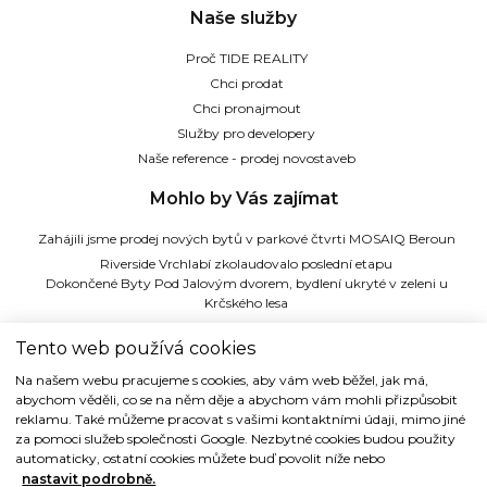
Naše služby
Proč TIDE REALITY
Chci prodat
Chci pronajmout
Služby pro developery
Naše reference - prodej novostaveb
Mohlo by Vás zajímat
Zahájili jsme prodej nových bytů v parkové čtvrti MOSAIQ Beroun
Riverside Vrchlabí zkolaudovalo poslední etapu
Dokončené Byty Pod Jalovým dvorem, bydlení ukryté v zeleni u
Krčského lesa
Ateliery Strašnice - zkolaudováno, zahájili jsme podpisy kupních smluv
Tento web používá cookies
TIDE REALITY s.r.o.
Na našem webu pracujeme s cookies, aby vám web běžel, jak má,
abychom věděli, co se na něm děje a abychom vám mohli přizpůsobit
Dřevná 2, 128 00 Praha 2
reklamu. Také můžeme pracovat s vašimi kontaktními údaji, mimo jiné
Tel: (+420) 224 914 914
za pomoci služeb společnosti Google. Nezbytné cookies budou použity
e-mail:
info@tide.cz
automaticky, ostatní cookies můžete buď povolit níže nebo
nastavit podrobně.