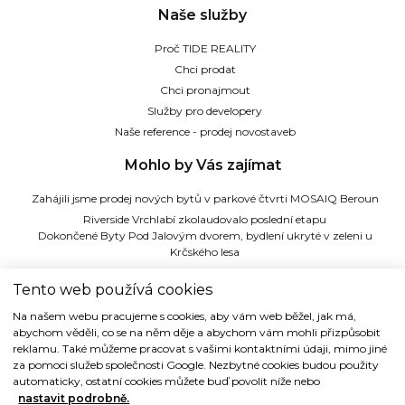
Naše služby
Proč TIDE REALITY
Chci prodat
Chci pronajmout
Služby pro developery
Naše reference - prodej novostaveb
Mohlo by Vás zajímat
Zahájili jsme prodej nových bytů v parkové čtvrti MOSAIQ Beroun
Riverside Vrchlabí zkolaudovalo poslední etapu
Dokončené Byty Pod Jalovým dvorem, bydlení ukryté v zeleni u
Krčského lesa
Ateliery Strašnice - zkolaudováno, zahájili jsme podpisy kupních smluv
Tento web používá cookies
TIDE REALITY s.r.o.
Na našem webu pracujeme s cookies, aby vám web běžel, jak má,
abychom věděli, co se na něm děje a abychom vám mohli přizpůsobit
Dřevná 2, 128 00 Praha 2
reklamu. Také můžeme pracovat s vašimi kontaktními údaji, mimo jiné
Tel: (+420) 224 914 914
za pomoci služeb společnosti Google. Nezbytné cookies budou použity
e-mail:
info@tide.cz
automaticky, ostatní cookies můžete buď povolit níže nebo
nastavit podrobně.