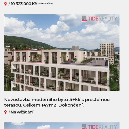
/
10 323 000 Kč
za Nemovitost
Novostavba moderního bytu 4+kk s prostornou
terasou. Celkem 147m2. Dokončení...
/
Na vyžádání