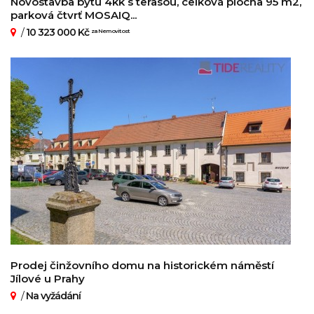
Novostavba bytu 4kk s terasou, celková plocha 95 m2,
parková čtvrť MOSAIQ...
/
10 323 000 Kč
za Nemovitost
Prodej činžovního domu na historickém náměstí
Jílové u Prahy
/
Na vyžádání