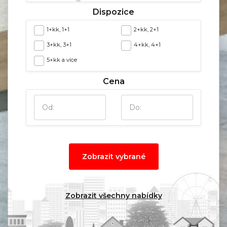
Dispozice
1+kk, 1+1
2+kk, 2+1
3+kk, 3+1
4+kk, 4+1
5+kk a více
Cena
Zobrazit vybrané
Zobrazit všechny nabídky