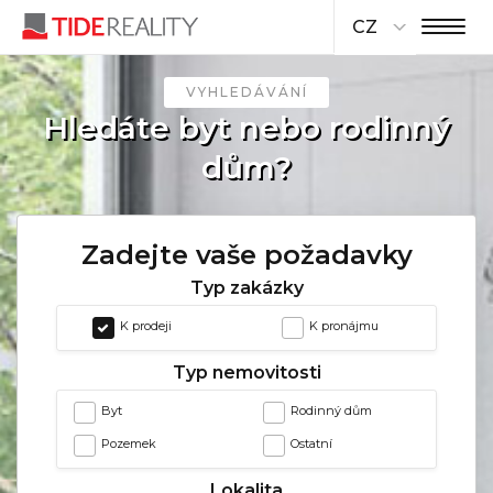
CZ
VYHLEDÁVÁNÍ
Hledáte byt nebo rodinný
dům?
Zadejte vaše požadavky
Typ zakázky
K prodeji
K pronájmu
Typ nemovitosti
Byt
Rodinný dům
Pozemek
Ostatní
Lokalita