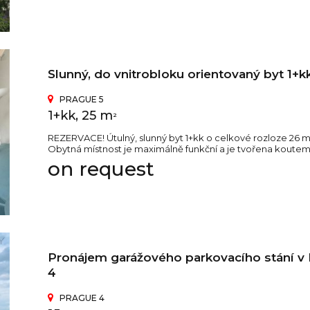
Slunný, do vnitrobloku orientovaný byt 1+kk
PRAGUE 5
1+kk, 25 m
2
REZERVACE! Útulný, slunný byt 1+kk o celkové rozloze 26 m
Obytná místnost je maximálně funkční a je tvořena koutem n
on request
Pronájem garážového parkovacího stání v R
4
PRAGUE 4