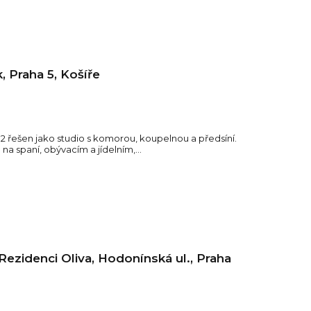
, Praha 5, Košíře
2 řešen jako studio s komorou, koupelnou a předsíní.
a spaní, obývacím a jídelním,...
ezidenci Oliva, Hodonínská ul., Praha