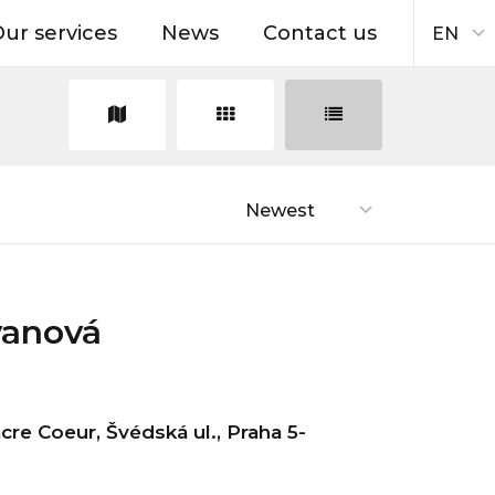
ur services
News
Contact us
EN
Newest
vanová
re Coeur, Švédská ul., Praha 5-