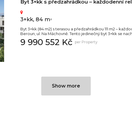
Byt 3+kk s předzahrádkou – každodenní re
3+kk, 84 m
2
Byt 3+kk (84 m2) s terasou a předzahrádkou 111 m2 – kaž
Beroun, ul. Na Máchovně. Tento jedinečný byt 3+kk se nac
9 990 552 Kč
per Property
Show more