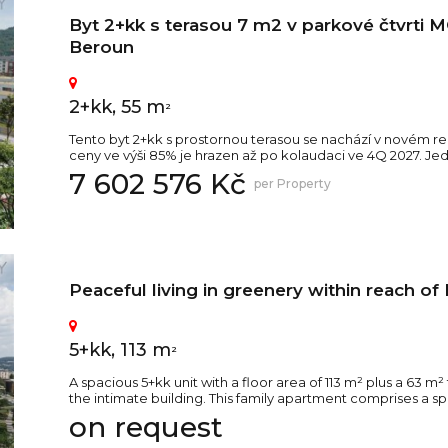
Byt 2+kk s terasou 7 m2 v parkové čtvrti
Beroun
2+kk, 55 m
2
Tento byt 2+kk s prostornou terasou se nachází v novém 
ceny ve výši 85% je hrazen až po kolaudaci ve 4Q 2027. Jedná
7 602 576 Kč
per Property
Peaceful living in greenery within reach of 
5+kk, 113 m
2
A spacious 5+kk unit with a floor area of 113 m² plus a 63 m
the intimate building. This family apartment comprises a spa
on request