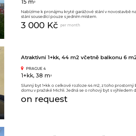
15 m
2
Nabízíme k pronájmu kryté garážové stání v novostavbě na
stání sousedící pouze s jedním místem.
3 000 Kč
per month
Atraktivní 1+kk, 44 m2 včetně balkonu 6 m2,
PRAGUE 4
1+kk, 38 m
2
Slunný byt 1+kk o celkové rozloze 44 m2, z toho prostorný 
domu v pražské Michli. Jedná se o rohový byt s výhledem d
on request