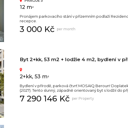
PRAGUE 5
12 m
2
Pronájem parkovacího stání v přízemním podlaží Rezidenc
recepce.
3 000 Kč
per month
Byt 2+kk, 53 m2 + lodžie 4 m2, bydlení v p
2+kk, 53 m
2
Bydlení v přírodě, parková čtvrť MOSAIQ Beroun! Doplatek
(2027). Tento slunný, západně orientovaný byt s lodžií do př
7 290 146 Kč
per Property