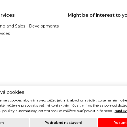
rvices
Might be of interest to y
ing and Sales - Developments
vices
vá cookies
me s cookies, aby vám web běžel, jak má, abychom věděli, co se na něm dě
aké můžeme pracovat s vašimi kontaktními údaji, mimo jiné za pomoci služeb
 použity automaticky, ostatní cookies můžete buď povolit níže nebo
nastav
hrazena. Právní ujednání |
Ochrana osobních údajů
| Cookies
ám
Podrobné nastavení
Rozumí