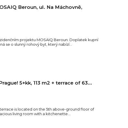
 MOSAIQ Beroun, ul. Na Máchovně,
rezidenčním projektu MOSAIQ Beroun. Doplatek kupní
 se o slunný rohový byt, který nabízí...
Prague! 5+kk, 113 m2 + terrace of 63...
² terrace is located on the 5th above-ground floor of
cious living room with a kitchenette...