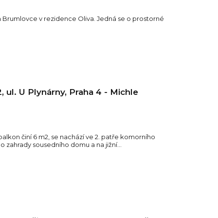
 Brumlovce v rezidence Oliva. Jedná se o prostorné
 ul. U Plynárny, Praha 4 - Michle
balkon činí 6 m2, se nachází ve 2. patře komorního
o zahrady sousedního domu a na jižní...