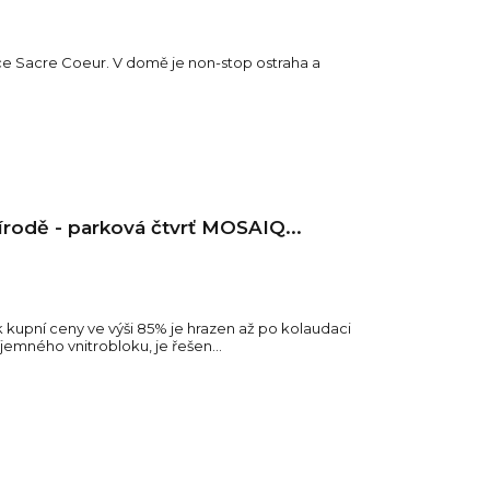
e Sacre Coeur. V domě je non-stop ostraha a
řírodě - parková čtvrť MOSAIQ...
 kupní ceny ve výši 85% je hrazen až po kolaudaci
íjemného vnitrobloku, je řešen...