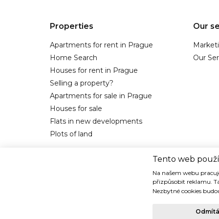
Properties
Our se
Apartments for rent in Prague
Market
Home Search
Our Ser
Houses for rent in Prague
Selling a property?
Apartments for sale in Prague
Houses for sale
Flats in new developments
Plots of land
Tento web použí
Na našem webu pracuje
přizpůsobit reklamu. T
Nezbytné cookies budou
Copyright © 1993-2018 TIDE REALITY s.r.o.. Všechna práva vy
Odmít