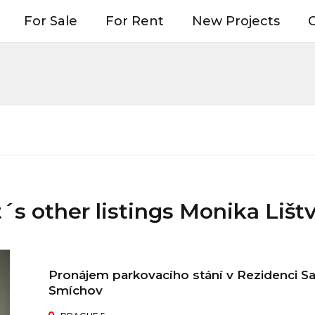
For Sale
For Rent
New Projects
O
´s other listings Monika Lišt
Pronájem parkovacího stání v Rezidenci Sac
Smíchov