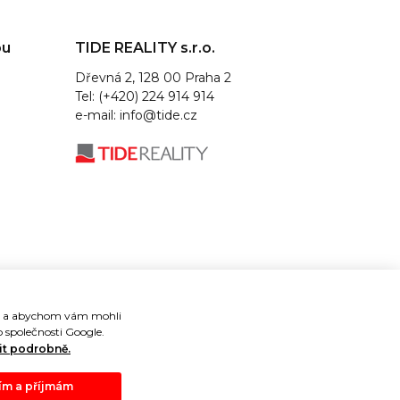
ou
TIDE REALITY s.r.o.
Dřevná 2, 128 00 Praha 2
Tel: (+420) 224 914 914
e-mail:
info@tide.cz
je a abychom vám mohli
 společnosti Google.
it podrobně.
m a příjmám