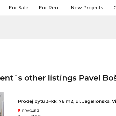
For Sale
For Rent
New Projects
O
ent´s other listings Pavel Bo
Prodej bytu 3+kk, 76 m2, ul. Jagellonská, 
PRAGUE 3