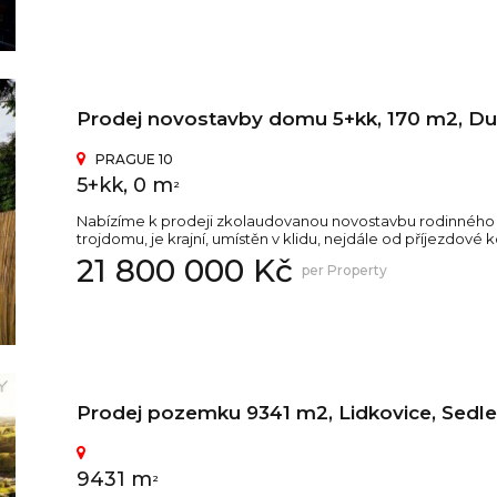
Prodej novostavby domu 5+kk, 170 m2, D
PRAGUE 10
5+kk, 0 m
2
Nabízíme k prodeji zkolaudovanou novostavbu rodinného d
trojdomu, je krajní, umístěn v klidu, nejdále od příjezdové
21 800 000 Kč
per Property
Prodej pozemku 9341 m2, Lidkovice, Sedle
9431 m
2