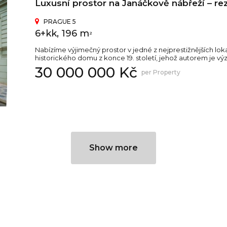
Luxusní prostor na Janáčkově nábřeží – rez
PRAGUE 5
6+kk, 196 m
2
Nabízíme výjimečný prostor v jedné z nejprestižnějších loka
historického domu z konce 19. století, jehož autorem je vý
30 000 000 Kč
per Property
Show more