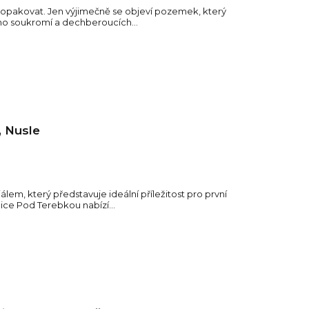
de opakovat. Jen výjimečně se objeví pozemek, který
ho soukromí a dechberoucích...
, Nusle
em, který představuje ideální příležitost pro první
lice Pod Terebkou nabízí...