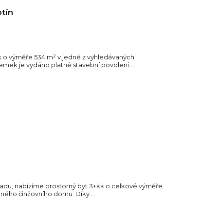
tín
k o výměře 534 m² v jedné z vyhledávaných
zemek je vydáno platné stavební povolení...
hradu, nabízíme prostorný byt 3+kk o celkové výměře
aného činžovního domu. Díky...