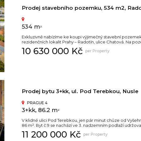
Prodej stavebního pozemku, 534 m2, Rado
534 m
2
Exkluzivně nabízíme ke koupi výjimečný stavební pozeme
rezidenčních lokalit Prahy – Radotín, ulice Chatová. Na po
10 630 000 Kč
per Property
Prodej bytu 3+kk, ul. Pod Terebkou, Nusle
PRAGUE 4
3+kk, 86.2 m
2
V klidné ulici Pod Terebkou, jen pár minut chůze od Vyše
86 m². Byt č.9 se nachází ve 3. nadzemním podlaží udržov
11 200 000 Kč
per Property