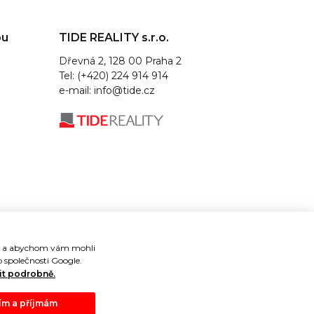
ou
TIDE REALITY s.r.o.
Dřevná 2, 128 00 Praha 2
Tel: (+420) 224 914 914
e-mail:
info@tide.cz
je a abychom vám mohli
 společnosti Google.
it podrobně.
m a příjmám