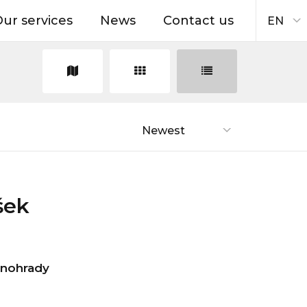
ur services
News
Contact us
EN
Newest
šek
Vinohrady