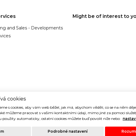
rvices
Might be of interest to y
ing and Sales - Developments
vices
vá cookies
me s cookies, aby vám web běžel, jak má, abychom věděli, co se na něm dě
aké můžeme pracovat s vašimi kontaktními údaji, mimo jiné za pomoci služeb
 použity automaticky, ostatní cookies můžete buď povolit níže nebo
nastav
hrazena. Právní ujednání |
Ochrana osobních údajů
| Cookies
ám
Podrobné nastavení
Rozumí