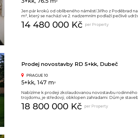
3+kk, 76.5 m
2
Jen pár kroků od oblíbeného náměstí Jiřího z Poděbrad na
m², který se nachází ve 2. nadzemním podlaží pečlivě udr
14 480 000 Kč
per Property
Prodej novostavby RD 5+kk, Dubeč
PRAGUE 10
5+kk, 147 m
2
Nabízíme k prodeji zkolaudovanou novostavbu rodinného d
trojdomu, je středový, obklopen zahradami. Dům je stave
18 800 000 Kč
per Property