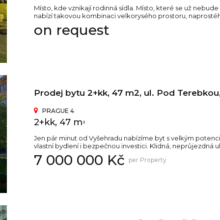
Místo, kde vznikají rodinná sídla. Místo, které se už nebu
nabízí takovou kombinaci velkorysého prostoru, naprosté
on request
Prodej bytu 2+kk, 47 m2, ul. Pod Terebkou
PRAGUE 4
2+kk, 47 m
2
Jen pár minut od Vyšehradu nabízíme byt s velkým potenciál
vlastní bydlení i bezpečnou investici. Klidná, neprůjezdná u
7 000 000 Kč
per Property