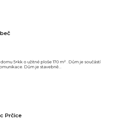
ubeč
omu 5+kk o užitné ploše 170 m² . Dům je součástí
 komunikace. Dům je stavebně...
c Prčice