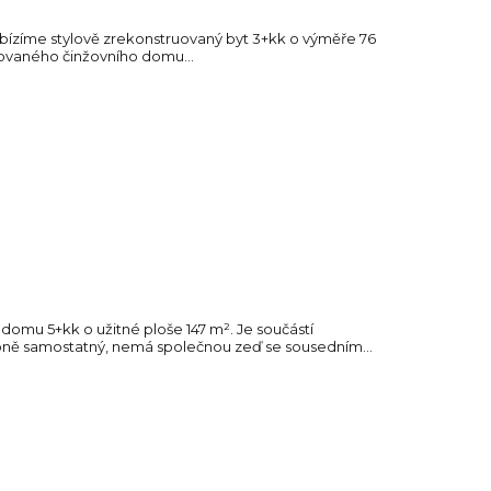
bízíme stylově zrekonstruovaný byt 3+kk o výměře 76
žovaného činžovního domu...
omu 5+kk o užitné ploše 147 m². Je součástí
bně samostatný, nemá společnou zeď se sousedním...