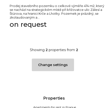
Prodej stavebního pozemku o celkové výměře 474 m2, který
se nachází na strategickém místě při křižovatce ulic Zálesí a
Štúrova, na hranici Krče a Lhotky. Pozemek je prázdný, se
zkolaudovaným a...
on request
Showing
2
properties from
2
Change settings
Properties
Apartments for rent in Prague