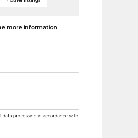
Other listings
me more information
l data processing
in accordance with