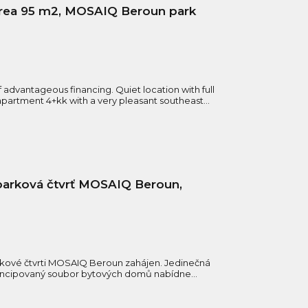
 area 95 m2, MOSAIQ Beroun park
 advantageous financing. Quiet location with full
apartment 4+kk with a very pleasant southeast...
parková čtvrť MOSAIQ Beroun,
rkové čtvrti MOSAIQ Beroun zahájen. Jedinečná
 koncipovaný soubor bytových domů nabídne...