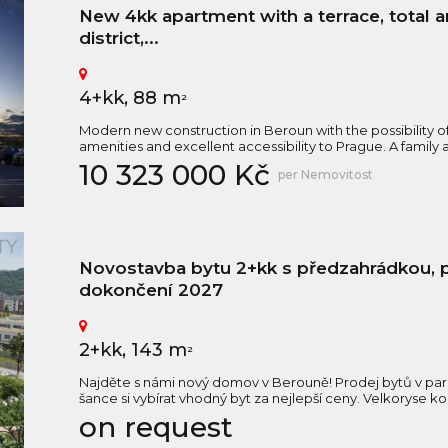
New 4kk apartment with a terrace, total
district,...
4+kk, 88 m
2
Modern new construction in Beroun with the possibility of
amenities and excellent accessibility to Prague. A family 
10 323 000 Kč
per Nemovitost
Novostavba bytu 2+kk s předzahrádkou, 
dokončení 2027
2+kk, 143 m
2
Najděte s námi nový domov v Berouně! Prodej bytů v pa
šance si vybírat vhodný byt za nejlepší ceny. Velkoryse
on request