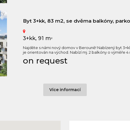
Byt 3+kk, 83 m2, se dvěma balkóny, par
3+kk, 91 m
2
Najděte s námi nový domov v Berouně! Nabízený byt 3+k
je orientován na východ. Nabízí mj. 2 balkóny o výměře 4 
on request
Více informací