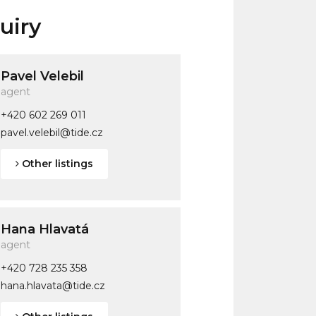
uiry
Pavel Velebil
agent
+420 602 269 011
pavel.velebil@tide.cz
Other listings
Hana Hlavatá
agent
+420 728 235 358
hana.hlavata@tide.cz