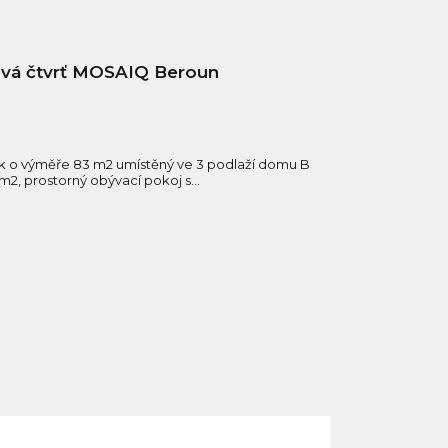
ková čtvrť MOSAIQ Beroun
k o výměře 83 m2 umístěný ve 3 podlaží domu B
m2, prostorný obývací pokoj s...