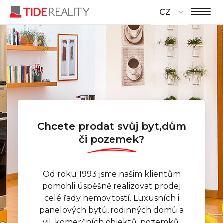
CZ
Chcete prodat svůj byt,
dům
či pozemek?
Od roku 1993 jsme našim klientům
pomohli úspěšně realizovat prodej
celé řady nemovitostí. Luxusních i
panelových bytů, rodinných domů a
vil, komerčních objektů, pozemků.