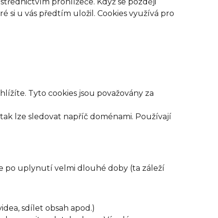
třednictvím prohlížeče. Když se později
é si u vás předtím uložil. Cookies využívá pro
lížíte. Tyto cookies jsou považovány za
 tak lze sledovat napříč doménami. Používají
e po uplynutí velmi dlouhé doby (ta záleží
idea, sdílet obsah apod.)