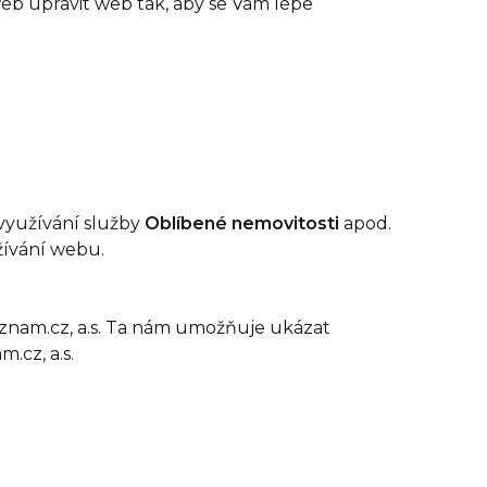
eb upravit web tak, aby se Vám lépe
 využívání služby
Oblíbené nemovitosti
apod.
žívání webu.
eznam.cz, a.s. Ta nám umožňuje ukázat
.cz, a.s.