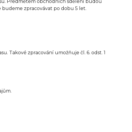
lasu. Předmětem obchodních sdělení budou
je budeme zpracovávat po dobu 5 let.
. Takové zpracování umožňuje čl. 6. odst. 1
ajům.