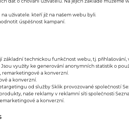
ích dat o chování uživatelů. Na jejich základě můžeme w
na uživatele. kteří již na našem webu byli.
hodnotit úspěšnost kampaní.
ují základní technickou funkčnost webu, tj. přihlašování,
. Jsou využity ke generování anonymních statistik o pou
, remarketingové a konverzní.
ové a konverzní.
etargetingu od služby Sklik provozované společností S
 produkty, naše reklamy v reklamní síti společnosti Seznam
remarketingové a konverzní.
S