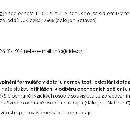
z
je společnost TIDE REALITY, spol. s r.o., se sídlem Prah
 oddíl C, vložka 17666 (dále jen Správce).
24 914 914 nebo e-mail:
info@tide.cz
yplnění formuláře v detailu nemovitosti
,
odeslání dotaz
h naše služby,
přihlášení k odběru obchodních sdělení
a
79 o ochraně fyzických osob v souvislosti se zpracová
nařízení o ochraně osobních údajů) (dále jen „Nařízení“)
vitosti
zpracováváme tyto osobní údaje: