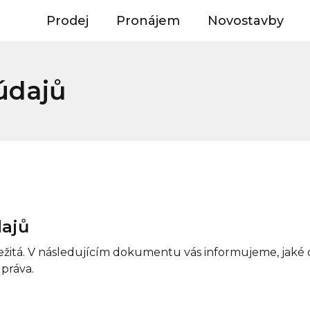
Prodej
Pronájem
Novostavby
údajů
dajů
ežitá. V následujícím dokumentu vás informujeme, jaké 
 práva.