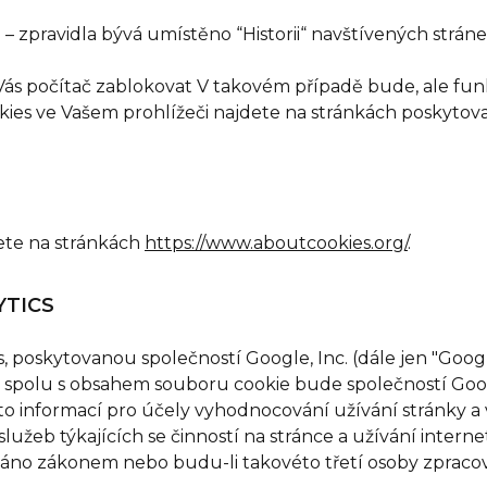
 zpravidla bývá umístěno “Historii“ navštívených stráne
ás počítač zablokovat V takovém případě bude, ale fun
ies ve Vašem prohlížeči najdete na stránkách poskytov
dete na stránkách
https://www.aboutcookies.org/
.
YTICS
, poskytovanou společností Google, Inc. (dále jen "Goog
ky spolu s obsahem souboru cookie bude společností Goo
 informací pro účely vyhodnocování užívání stránky a vy
 služeb týkajících se činností na stránce a užívání inte
áno zákonem nebo budu-li takovéto třetí osoby zpracov