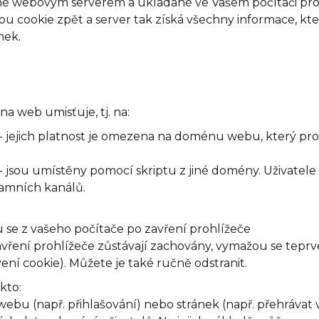
né webovým serverem a ukládané ve Vašem počítači pros
ou cookie zpět a server tak získá všechny informace, kter
nek.
na web umisťuje, tj. na:
- jejich platnost je omezena na doménu webu, který proh
- jsou umístěny pomocí skriptu z jiné domény. Uživatele
lamních kanálů.
se z vašeho počítače po zavření prohlížeče
avření prohlížeče zůstávají zachovány, vymažou se teprv
ení cookie). Můžete je také ručně odstranit.
kto:
bu (např. přihlašování) nebo stránek (např. přehrávat v