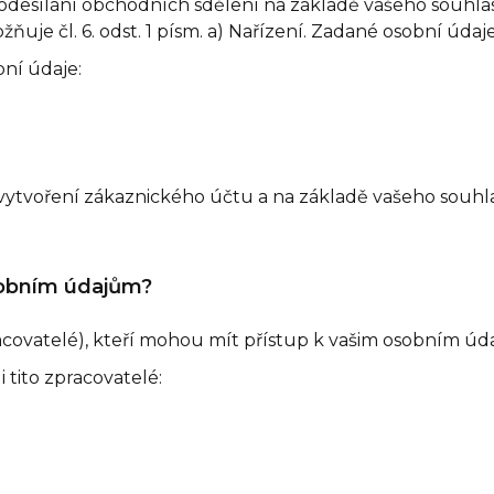
odesílání obchodních sdělení na základě vašeho souh
uje čl. 6. odst. 1 písm. a) Nařízení. Zadané osobní úda
ní údaje:
tvoření zákaznického účtu a na základě vašeho souhlasu
sobním údajům?
racovatelé), kteří mohou mít přístup k vašim osobním úd
tito zpracovatelé: