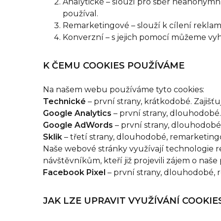
Analytické – slouží pro sběr neanonymn
používal.
Remarketingové – slouží k cílení reklam 
Konverzní – s jejich pomocí můžeme vy
K ČEMU COOKIES POUŽÍVÁME
Na našem webu používáme tyto cookies:
Technické
– první strany, krátkodobé. Zajišť
Google Analytics
– první strany, dlouhodobé
Google AdWords
– první strany, dlouhodobé
Sklik
– třetí strany, dlouhodobé, remarketing
Naše webové stránky využívají technologie r
návštěvníkům, kteří již projevili zájem o naše
Facebook Pixel
– první strany, dlouhodobé, 
JAK LZE UPRAVIT VYUŽÍVÁNÍ COOKIE