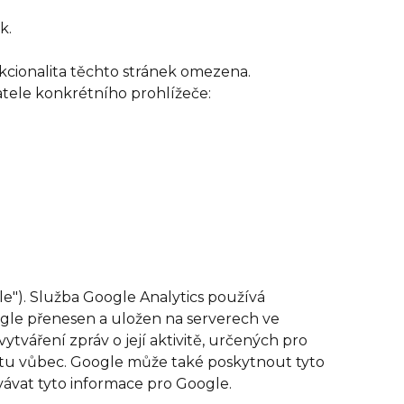
k.
kcionalita těchto stránek omezena.
atele konkrétního prohlížeče:
le"). Služba Google Analytics používá
gle přenesen a uložen na serverech ve
tváření zpráv o její aktivitě, určených pro
rnetu vůbec. Google může také poskytnout tyto
ávat tyto informace pro Google.