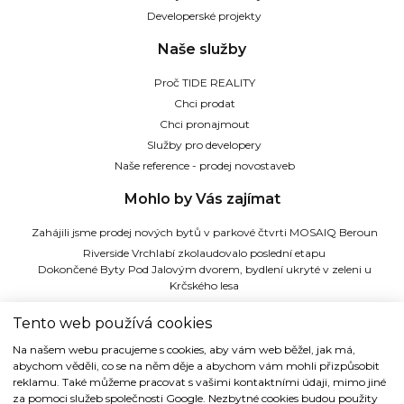
Developerské projekty
Naše služby
Proč TIDE REALITY
Chci prodat
Chci pronajmout
Služby pro developery
Naše reference - prodej novostaveb
Mohlo by Vás zajímat
Zahájili jsme prodej nových bytů v parkové čtvrti MOSAIQ Beroun
Riverside Vrchlabí zkolaudovalo poslední etapu
Dokončené Byty Pod Jalovým dvorem, bydlení ukryté v zeleni u
Krčského lesa
Ateliery Strašnice - zkolaudováno, zahájili jsme podpisy kupních smluv
Tento web používá cookies
TIDE REALITY s.r.o.
Na našem webu pracujeme s cookies, aby vám web běžel, jak má,
abychom věděli, co se na něm děje a abychom vám mohli přizpůsobit
Dřevná 2, 128 00 Praha 2
reklamu. Také můžeme pracovat s vašimi kontaktními údaji, mimo jiné
Tel: (+420) 224 914 914
za pomoci služeb společnosti Google. Nezbytné cookies budou použity
e-mail:
info@tide.cz