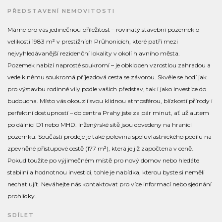
PŘEDSTAVENÍ NEMOVITOSTI
Máme pro vás jedinečnou příležitost – rovinatý stavební pozemek o
velikosti 1983 m² v prestižních Průhonicích, které patří mezi
nejvyhledávanější rezidenční lokality v okolí hlavního města.
Pozemek nabízí naprosté soukromí – je obklopen vzrostlou zahradou a
vede k němu soukromá příjezdová cesta se závorou. Skvěle se hodí jak
pro výstavbu rodinné vily podle vašich představ, tak i jako investice do
budoucna. Místo vás okouzlí svou klidnou atmosférou, blízkostí přírody i
perfektní dostupností – do centra Prahy jste za pár minut, ať už autem
po dálnici D1 nebo MHD. Inženýrské sítě jsou dovedeny na hranici
pozemku. Součástí prodeje je také polovina spoluvlastnického podílu na
zpevněné přístupové cestě (177 m²), která je již započtena v ceně.
Pokud toužíte po výjimečném místě pro nový domov nebo hledáte
stabilní a hodnotnou investici, tohle je nabídka, kterou byste si neměli
nechat ujít. Neváhejte nás kontaktovat pro více informací nebo sjednání
prohlídky.
SDÍLET