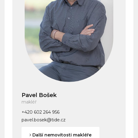
Pavel Bošek
makléř
+420 602 264 956
pavel.bosek@tide.cz
Další nemovitosti makléře