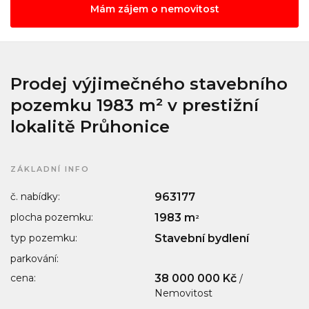
Mám zájem o nemovitost
Prodej výjimečného stavebního
pozemku 1983 m² v prestižní
lokalitě Průhonice
ZÁKLADNÍ INFO
č. nabídky:
963177
plocha pozemku:
1983 m
2
typ pozemku:
Stavební bydlení
parkování:
cena:
38 000 000 Kč
/
Nemovitost