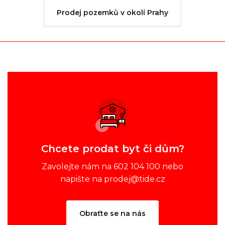
Prodej pozemků v okolí Prahy
Chcete prodat byt či dům?
Zavolejte nám na 602 104 100 nebo
napište na prodej@tide.cz
Obraťte se na nás