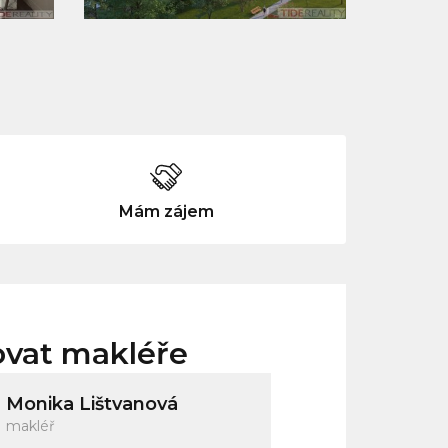
Mám zájem
ovat makléře
Monika Lištvanová
makléř