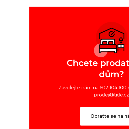
Chcete prodat
dům?
Zavolejte nám na 602 104 100 
prodej@tide.cz
Obraťte se na n