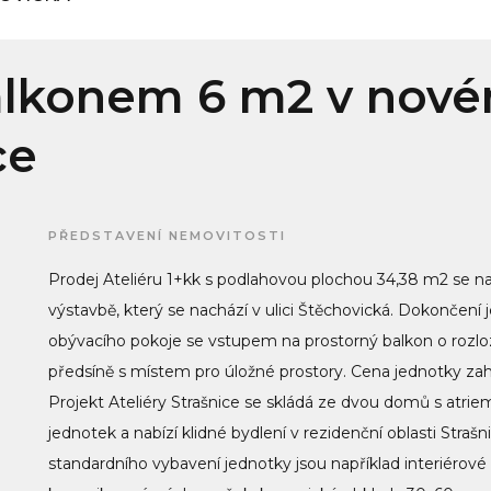
balkonem 6 m2 v nov
ce
PŘEDSTAVENÍ NEMOVITOSTI
Prodej Ateliéru 1+kk s podlahovou plochou 34,38 m2 se n
výstavbě, který se nachází v ulici Štěchovická. Dokončení
obývacího pokoje se vstupem na prostorný balkon o rozl
předsíně s místem pro úložné prostory. Cena jednotky zah
Projekt Ateliéry Strašnice se skládá ze dvou domů s atrie
jednotek a nabízí klidné bydlení v rezidenční oblasti Strašn
standardního vybavení jednotky jsou například interiérové