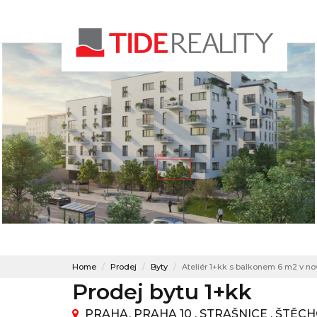
Home
Prodej
Byty
Ateliér 1+kk s balkonem 6 m2 v no
Prodej bytu 1+kk
PRAHA, PRAHA 10 , STRAŠNICE , ŠTĚC