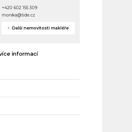
+420 602 155 309
monika@tide.cz
Další nemovitosti makléře
íce informací