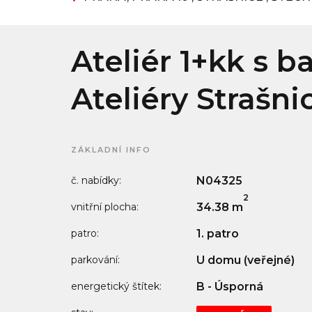
Ateliér 1+kk s 
Ateliéry Strašni
ZÁKLADNÍ INFO
č. nabídky:
N04325
2
vnitřní plocha:
34.38 m
patro:
1. patro
parkování:
U domu (veřejné)
energetický štítek:
B - Úsporná