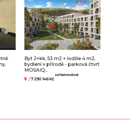
etně
Byt 2+kk, 53 m2 + lodžie 4 m2,
ny,
bydlení v přírodě - parková čtvrť
MOSAIQ...
za Nemovitost
/
7 290 146 Kč