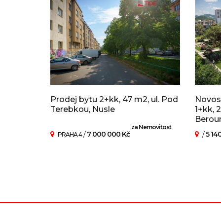
Prodej bytu 2+kk, 47 m2, ul. Pod
Novos
Terebkou, Nusle
1+kk, 
Beroun
za Nemovitost
/
7 000 000 Kč
/
5 14
PRAHA 4