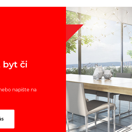
 byt či
nebo napište na
ás