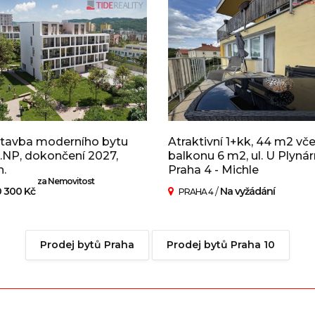
tavba moderního bytu
Atraktivní 1+kk, 44 m2 vč
2.NP, dokončení 2027,
balkonu 6 m2, ul. U Plynár
.
Praha 4 - Michle
za Nemovitost
0 300 Kč
/
Na vyžádání
PRAHA 4
Prodej bytů Praha
Prodej bytů Praha 10