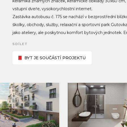
keramika známých značek, keramické obklady 30x60 cm, 
vstupní dveře, vysokorychlostní internet.
Zastávka autobusu č. 175 se nachází v bezprostřední blízk
školky, obchody, služby, relaxační a sportovní park Gutov
jako ateliery, ale poskytnou komfort bytových jednotek. 
SDÍLET
BYT JE SOUČÁSTÍ PROJEKTU