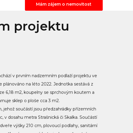
Mám zájem o nemovitost
ém projektu
achází v prvním nadzemním podlaží projektu ve
 je plánováno na léto 2022. Jednotka sestává z
oze 6,18 m2, koupelny se sprchovým koutem a
rnuje sklep o ploše cca 3 m2.
m, jehož součástí jsou předzahrádky přízemních
ic, v dosahu metra Strašnická či Skalka. Součástí
 dveře výšky 210 cm, plovoucí podlahy, sanitární