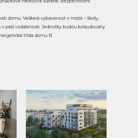
značkové nerezové baterie, bezpečnostní
osti domu. Veškerá vybavenost v místě – školy,
ka v pěší vzdálenosti. Jednotky budou kolaudovány
Energetická třída domu B.