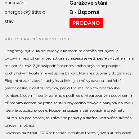
parkování:
Garážové stání
energetický štítek:
B - Úsporná
stav:
PRODÁNO
PŘEDSTAVENÍ NEMOVITOSTI
Designový byt 2+kk situovaný v komorním domě s pouhými 13
bytovými jednotkami. Jednotka nacházející se ve 2. patře s výtahem má
rozlohu 54 m2. Z jihozápadně orientovaného obývacího pokoje s
kuchyňským koutem je vstup na balkon, který je situovaný do zahrady.
Elegantní zakázková kuchyňská linka je plně vybavena spotřebiči
(varná deska, digestoř, myčka, pečící trouba, mikrovlnná trouba,
lednice). Moderní interiér zahrnuje podhled s integrovaným podsvícením,
přírodním kámen na jedné ze stěn obývacího pokoje a nábytek na míru,
který je součástí prodeje. Koupelna osazena zařizovacími předměty
Laufen. Na podlahách jsou dřevěné parkety a dlažba. Vestavěné skříně v
předsíni a ložnici.
Novostavba z roku 2016 se nachází nedaleko tramvajové a autobusové