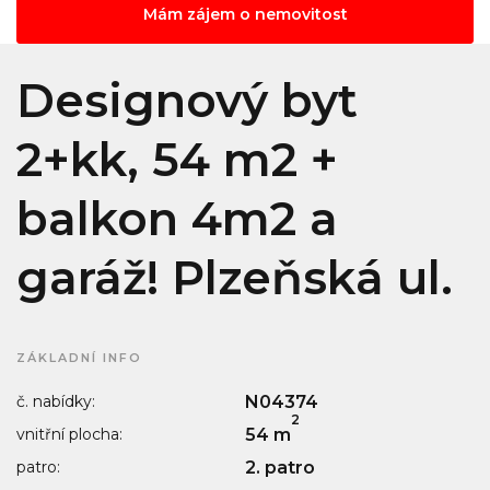
Mám zájem o nemovitost
Designový byt
2+kk, 54 m2 +
balkon 4m2 a
garáž! Plzeňská ul.
ZÁKLADNÍ INFO
č. nabídky:
N04374
2
vnitřní plocha:
54 m
patro:
2. patro