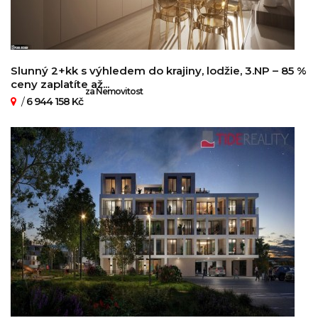
Slunný 2+kk s výhledem do krajiny, lodžie, 3.NP – 85 %
ceny zaplatíte až...
za Nemovitost
/
6 944 158 Kč