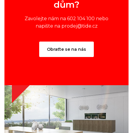
dům?
Zavolejte nám na 602 104 100 nebo
napište na prodej@tide.cz
Obraťte se na nás