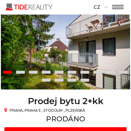
CZ
Prodej bytu 2+kk
PRAHA, PRAHA 5 , STODŮLKY , PLZEŇSKÁ
PRODÁNO