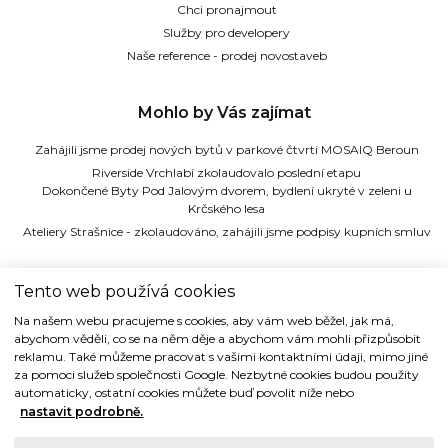
Chci pronajmout
Služby pro developery
Naše reference - prodej novostaveb
Mohlo by Vás zajímat
Zahájili jsme prodej nových bytů v parkové čtvrti MOSAIQ Beroun
Riverside Vrchlabí zkolaudovalo poslední etapu
Dokončené Byty Pod Jalovým dvorem, bydlení ukryté v zeleni u
Krčského lesa
Ateliery Strašnice - zkolaudováno, zahájili jsme podpisy kupních smluv
TIDE REALITY s.r.o.
Tento web používá cookies
Na našem webu pracujeme s cookies, aby vám web běžel, jak má,
Dřevná 2, 128 00 Praha 2
abychom věděli, co se na něm děje a abychom vám mohli přizpůsobit
Tel: (+420) 224 914 914
reklamu. Také můžeme pracovat s vašimi kontaktními údaji, mimo jiné
e-mail:
info@tide.cz
za pomoci služeb společnosti Google. Nezbytné cookies budou použity
automaticky, ostatní cookies můžete buď povolit níže nebo
nastavit podrobně.