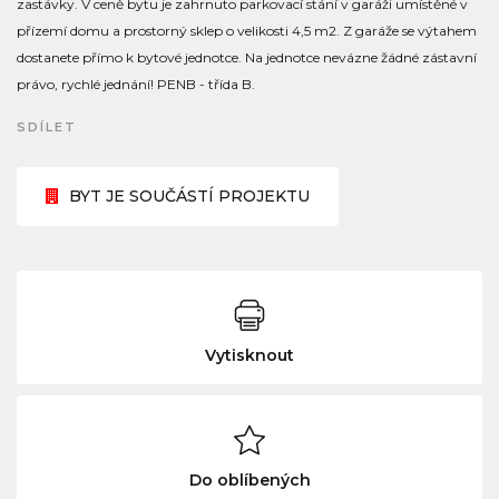
zastávky. V ceně bytu je zahrnuto parkovací stání v garáži umístěné v
přízemí domu a prostorný sklep o velikosti 4,5 m2. Z garáže se výtahem
dostanete přímo k bytové jednotce. Na jednotce nevázne žádné zástavní
právo, rychlé jednání! PENB - třída B.
SDÍLET
BYT JE SOUČÁSTÍ PROJEKTU
Vytisknout
Do oblíbených