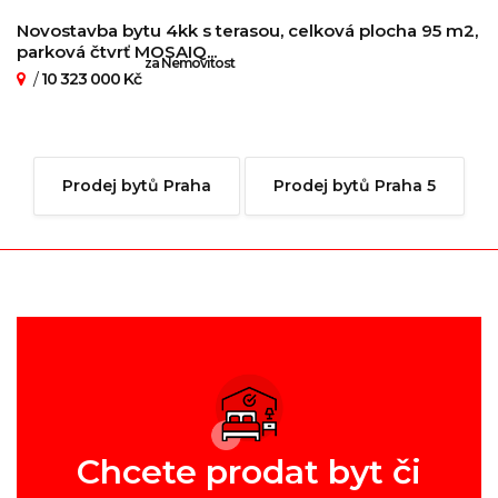
Novostavba bytu 4kk s terasou, celková plocha 95 m2,
parková čtvrť MOSAIQ...
za Nemovitost
/
10 323 000 Kč
Prodej bytů Praha
Prodej bytů Praha 5
Chcete prodat byt či