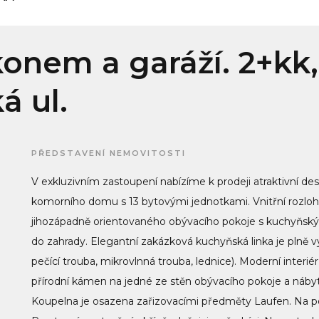
lkonem a garáží. 2+kk
á ul.
PŘEDSTAVENÍ NEMOVITOSTI
V exkluzivním zastoupení nabízíme k prodeji atraktivní des
komorního domu s 13 bytovými jednotkami. Vnitřní rozloh
jihozápadně orientovaného obývacího pokoje s kuchyňským
do zahrady. Elegantní zakázková kuchyňská linka je plně v
pečící trouba, mikrovlnná trouba, lednice). Moderní inter
přírodní kámen na jedné ze stěn obývacího pokoje a nábyt
Koupelna je osazena zařizovacími předměty Laufen. Na po