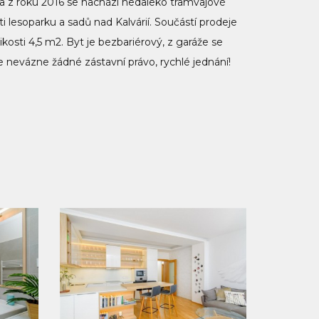
ba z roku 2016 se nachází nedaleko tramvajové
ti lesoparku a sadů nad Kalvárií. Součástí prodeje
kosti 4,5 m2. Byt je bezbariérový, z garáže se
nevázne žádné zástavní právo, rychlé jednání!