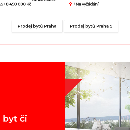
/
8 490 000 Kč
/
Na vyžádání
 5
Prodej bytů Praha
Prodej bytů Praha 5
 byt či