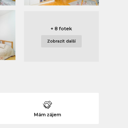
+
8 fotek
Zobrazit další
Mám zájem