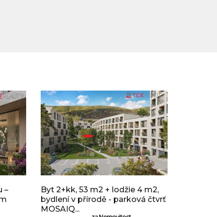
 –
Byt 2+kk, 53 m2 + lodžie 4 m2,
ým
bydlení v přírodě - parková čtvrť
MOSAIQ...
za Nemovitost