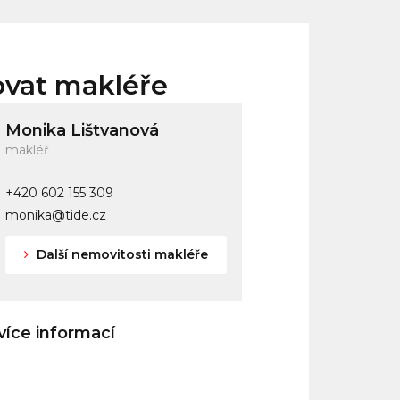
ovat makléře
Monika Lištvanová
makléř
+420 602 155 309
monika@tide.cz
Další nemovitosti makléře
íce informací