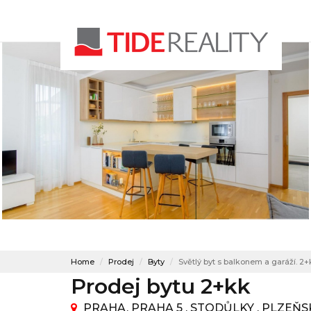
Home
Prodej
Byty
Světlý byt s balkonem a garáží. 2+
Prodej bytu 2+kk
PRAHA, PRAHA 5 , STODŮLKY , PLZEŇ