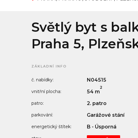
Světlý byt s ba
Praha 5, Plzeňsk
ZÁKLADNÍ INFO
č. nabídky:
N04515
2
vnitřní plocha:
54 m
patro:
2. patro
parkování:
Garážové stání
energetický štítek:
B - Úsporná