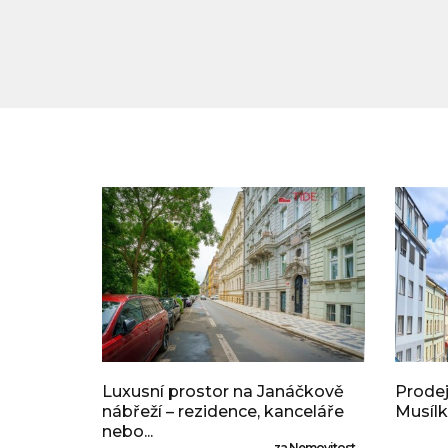
Luxusní prostor na Janáčkově
Prodej
nábřeží – rezidence, kanceláře
Musílk
nebo...
za Nemovitost