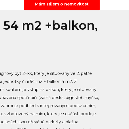
Mám zájem o nemovitost
, 54 m2 +balkon,
ignový byt 2+kk, který je situovaný ve 2. patře
a jednotky činí 54 m2 + balkon 4 m2. Z
 koutem je vstup na balkon, který je situovaný
ybavena spotřebiči (varná deska, digestoř, myčka,
iér zahrnuje podhled s integrovaným podsvícením,
ek zhotovený na míru, který je součástí prodeje.
dlahách jsou dřevěné parkety a dlažba.