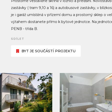
Prostorné vestavěné skříně v ložnici a předsíni. Novostav
zastávky ( tram 9,10 a 16) a autobusové zastávky, v blízkos
je i garáž umístěná v přízemí domu a prostorný sklep o veli
výtahem dostanete přímo k bytové jednotce. Na jednotce 
PENB - třída B.
SDÍLET
BYT JE SOUČÁSTÍ PROJEKTU