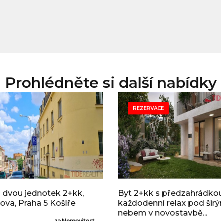
Prohlédněte si další nabídky
REZERVACE
 dvou jednotek 2+kk,
Byt 2+kk s předzahrádkou
ova, Praha 5 Košíře
každodenní relax pod šir
nebem v novostavbě...
za Nemovitost