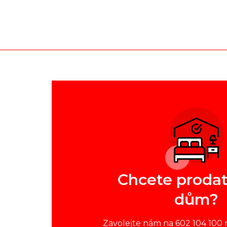
Chcete prodat
dům?
Zavolejte nám na 602 104 100 