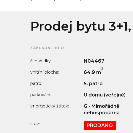
Prodej bytu 3+1,
ZÁKLADNÍ INFO
č. nabídky:
N04467
2
vnitřní plocha:
64.9 m
patro:
5. patro
parkování:
U domu (veřejné)
energetický štítek:
G - Mimořádně
nehospodárná
stav:
PRODÁNO