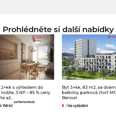
Prohlédněte si další nabídky
 2+kk s výhledem do
Byt 3+kk, 83 m2, se dvě
, lodžie, 3.NP – 85 % ceny
balkóny, parková čtvrť 
te až...
Beroun
za Nemovitost
4 158 Kč
/
Na vyžádání