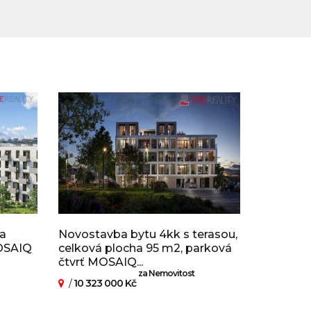
ma
Novostavba bytu 4kk s terasou,
MOSAIQ
celková plocha 95 m2, parková
čtvrť MOSAIQ...
za Nemovitost
/
10 323 000 Kč