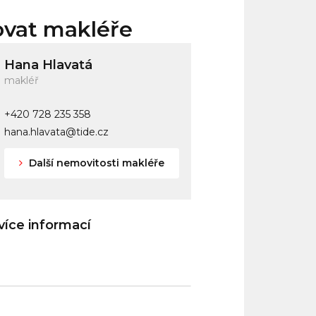
ovat makléře
Hana Hlavatá
makléř
+420 728 235 358
hana.hlavata@tide.cz
Další nemovitosti makléře
íce informací