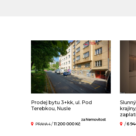
Prodej bytu 3+kk, ul. Pod
Slunný
Terebkou, Nusle
krajiny
zaplatí
za Nemovitost
/
11 200 000 Kč
/
6 94
PRAHA 4