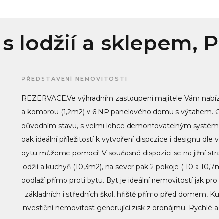
 s lodžií a sklepem, 
PŘEDSTAVENÍ NEMOVITOSTI
REZERVACE.Ve výhradním zastoupení majitele Vám nabízíme
a komorou (1,2m2) v 6.NP panelového domu s výtahem. Cel
původním stavu, s velmi lehce demontovatelným systémem
pak ideální příležitostí k vytvoření dispozice i designu dle
bytu můžeme pomoci! V současné dispozici se na jižní str
lodžií a kuchyň (10,3m2), na sever pak 2 pokoje ( 10 a 10,
podlaží přímo proti bytu. Byt je ideální nemovitostí jak p
i základních i středních škol, hřiště přímo před domem, Kun
investiční nemovitost generující zisk z pronájmu. Rychlé 