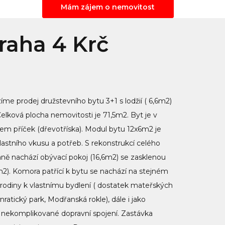
Mám zájem o nemovitost
Praha 4 Krč
 prodej družstevního bytu 3+1 s lodžií ( 6,6m2)
ková plocha nemovitosti je 71,5m2. Byt je v
 příček (dřevotříska). Modul bytu 12x6m2 je
 vlastního vkusu a potřeb. S rekonstrukcí celého
aně nachází obývací pokoj (16,6m2) se zasklenou
7m2). Komora patřící k bytu se nachází na stejném
ro rodiny k vlastnímu bydlení ( dostatek mateřských
ratický park, Modřanská rokle), dále i jako
a nekomplikované dopravní spojení. Zastávka