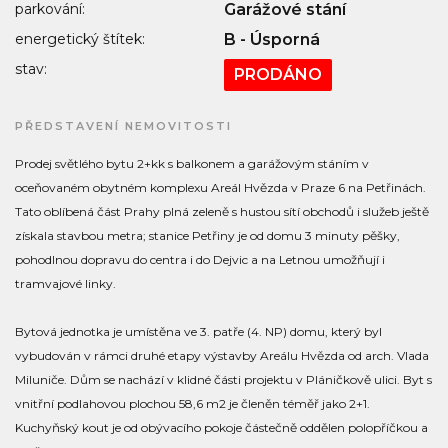
parkování:
Garážové stání
energetický štítek:
B - Úsporná
stav:
PRODÁNO
PŘEDSTAVENÍ NEMOVITOSTI
Prodej světlého bytu 2+kk s balkonem a garážovým stáním v
oceňovaném obytném komplexu Areál Hvězda v Praze 6 na Petřinách.
Tato oblíbená část Prahy plná zeleně s hustou sítí obchodů i služeb ještě
získala stavbou metra; stanice Petřiny je od domu 3 minuty pěšky,
pohodlnou dopravu do centra i do Dejvic a na Letnou umožňují i
tramvajové linky.
Bytová jednotka je umístěna ve 3. patře (4. NP) domu, který byl
vybudován v rámci druhé etapy výstavby Areálu Hvězda od arch. Vlada
Miluniče. Dům se nachází v klidné části projektu v Pláničkově ulici. Byt s
vnitřní podlahovou plochou 58,6 m2 je členěn téměř jako 2+1.
Kuchyňský kout je od obývacího pokoje částečně oddělen polopříčkou a