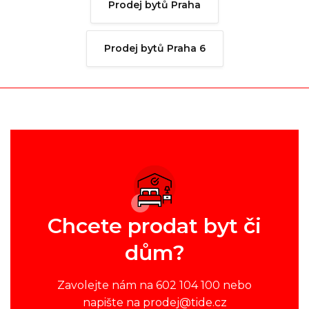
Prodej bytů Praha
Prodej bytů Praha 6
Chcete prodat byt či
dům?
Zavolejte nám na 602 104 100 nebo
napište na prodej@tide.cz