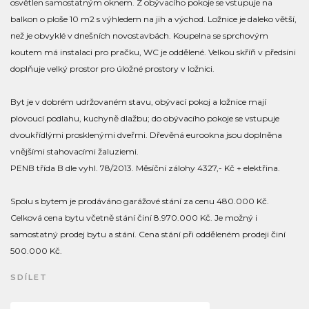
osvětlen samostatným oknem. Z obývacího pokoje se vstupuje na
balkon o ploše 10 m2 s výhledem na jih a východ. Ložnice je daleko větší,
než je obvyklé v dnešních novostavbách. Koupelna se sprchovým
koutem má instalaci pro pračku, WC je oddělené. Velkou skříň v předsíni
doplňuje velký prostor pro úložné prostory v ložnici.
Byt je v dobrém udržovaném stavu, obývací pokoj a ložnice mají
plovoucí podlahu, kuchyně dlažbu; do obývacího pokoje se vstupuje
dvoukřídlými prosklenými dveřmi. Dřevěná eurookna jsou doplněna
vnějšími stahovacími žaluziemi.
PENB třída B dle vyhl. 78/2013. Měsíční zálohy 4327,- Kč + elektřina.
Spolu s bytem je prodáváno garážové stání za cenu 480.000 Kč.
Celková cena bytu včetně stání činí 8.970.000 Kč. Je možný i
samostatný prodej bytu a stání. Cena stání při odděleném prodeji činí
500.000 Kč.
SDÍLET