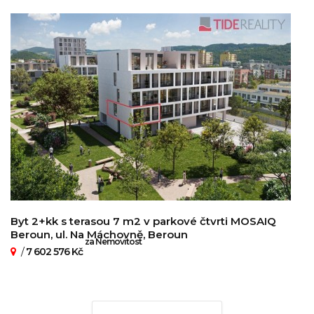
Byt 2+kk s terasou 7 m2 v parkové čtvrti MOSAIQ
Beroun, ul. Na Máchovně, Beroun
za Nemovitost
/
7 602 576 Kč