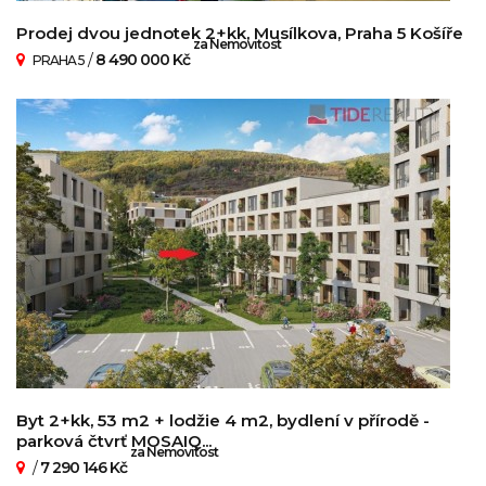
Prodej dvou jednotek 2+kk, Musílkova, Praha 5 Košíře
za Nemovitost
/
8 490 000 Kč
PRAHA 5
Byt 2+kk, 53 m2 + lodžie 4 m2, bydlení v přírodě -
parková čtvrť MOSAIQ...
za Nemovitost
/
7 290 146 Kč