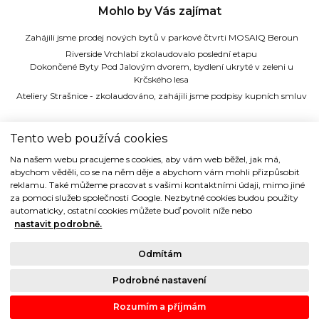
Mohlo by Vás zajímat
Zahájili jsme prodej nových bytů v parkové čtvrti MOSAIQ Beroun
Riverside Vrchlabí zkolaudovalo poslední etapu
Dokončené Byty Pod Jalovým dvorem, bydlení ukryté v zeleni u
Krčského lesa
Ateliery Strašnice - zkolaudováno, zahájili jsme podpisy kupních smluv
TIDE REALITY s.r.o.
Tento web používá cookies
Na našem webu pracujeme s cookies, aby vám web běžel, jak má,
Dřevná 2, 128 00 Praha 2
abychom věděli, co se na něm děje a abychom vám mohli přizpůsobit
Tel: (+420) 224 914 914
reklamu. Také můžeme pracovat s vašimi kontaktními údaji, mimo jiné
e-mail:
info@tide.cz
za pomoci služeb společnosti Google. Nezbytné cookies budou použity
automaticky, ostatní cookies můžete buď povolit níže nebo
nastavit podrobně.
Odmítám
Copyright © 1993-2018 TIDE REALITY s.r.o.. Všechna práva vyhrazena.
Podrobné nastavení
Právní ujednání |
Ochrana osobních údajů
| Cookies
Rozumím a příjmám