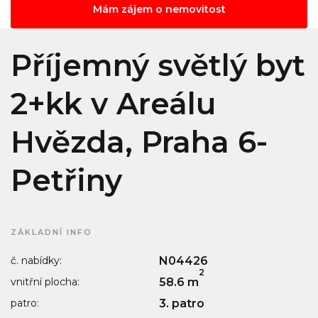
Mám zájem o nemovitost
Příjemný světlý byt
2+kk v Areálu
Hvězda, Praha 6-
Petřiny
ZÁKLADNÍ INFO
č. nabídky:
N04426
2
vnitřní plocha:
58.6 m
patro:
3. patro