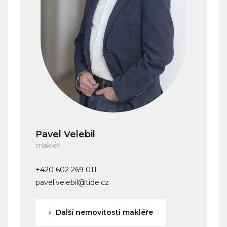
Pavel Velebil
makléř
+420 602 269 011
pavel.velebil@tide.cz
Další nemovitosti makléře