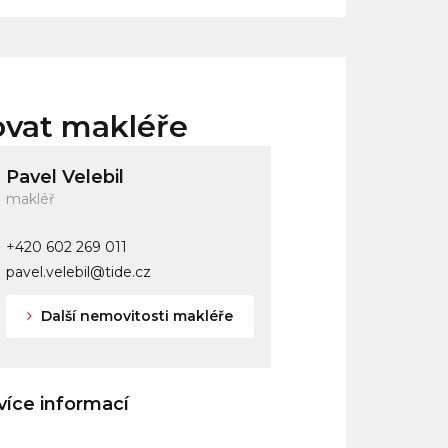
ovat makléře
Pavel Velebil
makléř
+420 602 269 011
pavel.velebil@tide.cz
Další nemovitosti makléře
íce informací