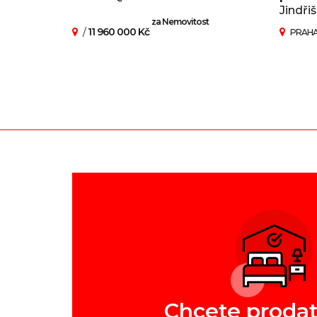
Jindřiš
za Nemovitost
/
11 960 000 Kč
PRAHA
Chcete prodat