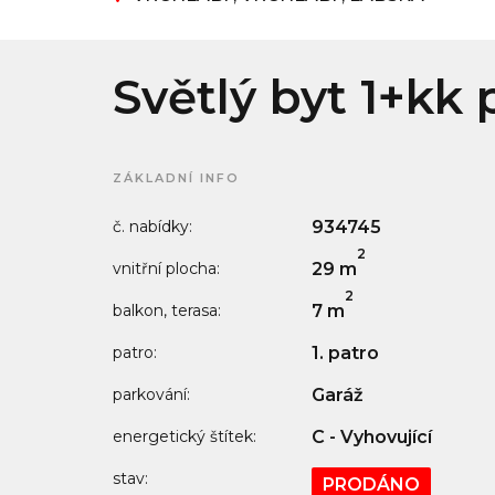
Světlý byt 1+kk
ZÁKLADNÍ INFO
č. nabídky:
934745
2
vnitřní plocha:
29 m
2
balkon, terasa:
7 m
patro:
1. patro
parkování:
Garáž
energetický štítek:
C - Vyhovující
stav:
PRODÁNO