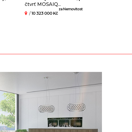
čtvrť MOSAIQ...
za Nemovitost
/
10 323 000 Kč