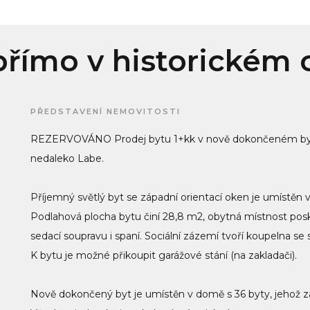
 přímo v historickém 
PŘEDSTAVENÍ NEMOVITOSTI
REZERVOVÁNO Prodej bytu 1+kk v nově dokončeném byto
nedaleko Labe.
Příjemný světlý byt se západní orientací oken je umístěn
Podlahová plocha bytu činí 28,8 m2, obytná místnost posk
sedací soupravu i spaní. Sociální zázemí tvoří koupelna 
K bytu je možné přikoupit garážové stání (na zakladači).
Nově dokončený byt je umístěn v domě s 36 byty, jehož záze