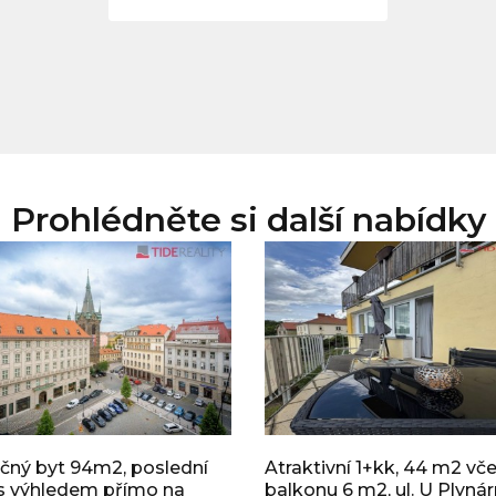
Prohlédněte si další nabídky
čný byt 94m2, poslední
Atraktivní 1+kk, 44 m2 vč
s výhledem přímo na
balkonu 6 m2, ul. U Plynár