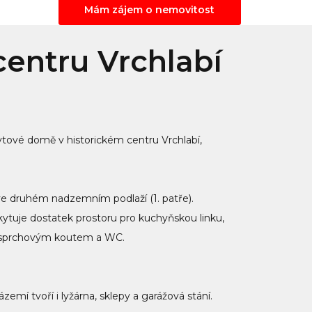
Mám zájem o nemovitost
centru Vrchlabí
vé domě v historickém centru Vrchlabí,
 ve druhém nadzemním podlaží (1. patře).
ytuje dostatek prostoru pro kuchyňskou linku,
se sprchovým koutem a WC.
mí tvoří i lyžárna, sklepy a garážová stání.