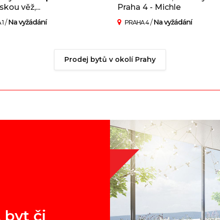
skou věž,...
Praha 4 - Michle
/
Na vyžádání
/
Na vyžádání
 1
PRAHA 4
Prodej bytů v okolí Prahy
 byt či