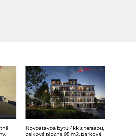
etně
Novostavba bytu 4kk s terasou,
ny,
celková plocha 95 m2, parková