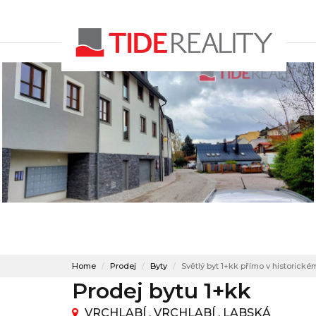
Home
Prodej
Byty
Světlý byt 1+kk přímo v historické
Prodej bytu 1+kk
VRCHLABÍ , VRCHLABÍ , LABSKÁ