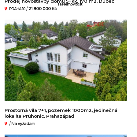
Prodej novostavby domu 5+kk, 170 m2, Dubeč
za Nemovitost
/
21 800 000 Kč
PRAHA 10
Prostorná vila 7+1, pozemek 1000m2, jedinečná
lokalita Průhonic, Prahazápad
/
Na vyžádání