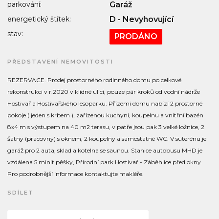
parkování:
Garáž
energetický štítek:
D - Nevyhovující
stav:
PRODÁNO
PŘEDSTAVENÍ NEMOVITOSTI
REZERVACE. Prodej prostorného rodinného domu po celkové
rekonstrukci v r.2020 v klidné ulici, pouze pár kroků od vodní nádrže
Hostivař a Hostivařského lesoparku. Přízemí domu nabízí 2 prostorné
pokoje ( jeden s krbem ), zařízenou kuchyni, koupelnu a vnitřní bazén
8x4 m s výstupem na 40 m2 terasu, v patře jsou pak 3 velké ložnice, 2
šatny (pracovny) s oknem, 2 koupelny a samostatné WC. V suterénu je
garáž pro 2 auta, sklad a kotelna se saunou. Stanice autobusu MHD je
vzdálena 5 minit pěšky, Přírodní park Hostivař - Záběhlice před okny.
Pro podrobnější informace kontaktujte makléře.
SDÍLET