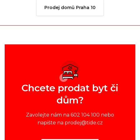
Prodej domů Praha 10
Chcete prodat byt či
dům?
Zavolejte nám na 602 104 100 nebo
napište na prodej@tide.cz