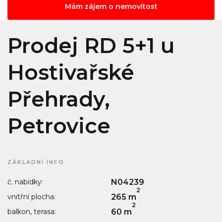
Mám zájem o nemovitost
Prodej RD 5+1 u
Hostivařské
Přehrady,
Petrovice
ZÁKLADNÍ INFO
č. nabídky:
N04239
2
vnitřní plocha:
265 m
2
balkon, terasa:
60 m