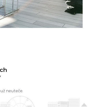
ách
?
 už neuteče.