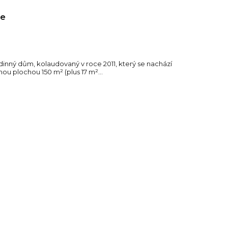
je
nný dům, kolaudovaný v roce 2011, který se nachází
nou plochou 150 m² (plus 17 m²...