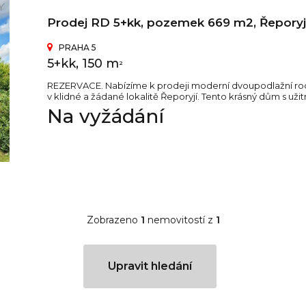
Prodej RD 5+kk, pozemek 669 m2, Řepory
PRAHA 5
5+kk, 150 m
2
REZERVACE. Nabízíme k prodeji moderní dvoupodlažní rodi
v klidné a žádané lokalitě Řeporyjí. Tento krásný dům s užit
Na vyžádání
Zobrazeno
1
nemovitostí z
1
Upravit hledání