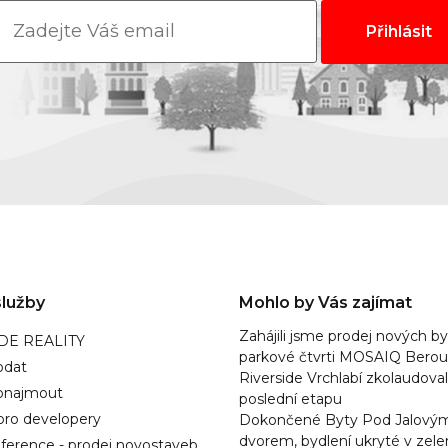
lužby
Mohlo by Vás zajímat
Zahájili jsme prodej nových by
IDE REALITY
parkové čtvrti MOSAIQ Bero
odat
Riverside Vrchlabí zkolaudova
ronajmout
poslední etapu
pro developery
Dokončené Byty Pod Jalový
dvorem, bydlení ukryté v zele
ference - prodej novostaveb