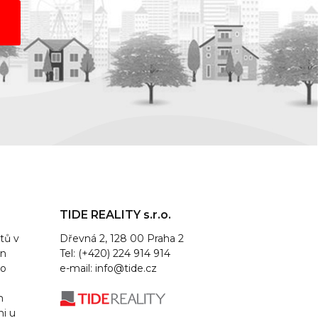
TIDE REALITY s.r.o.
tů v
Dřevná 2, 128 00 Praha 2
un
Tel: (+420) 224 914 914
lo
e-mail:
info@tide.cz
m
ni u