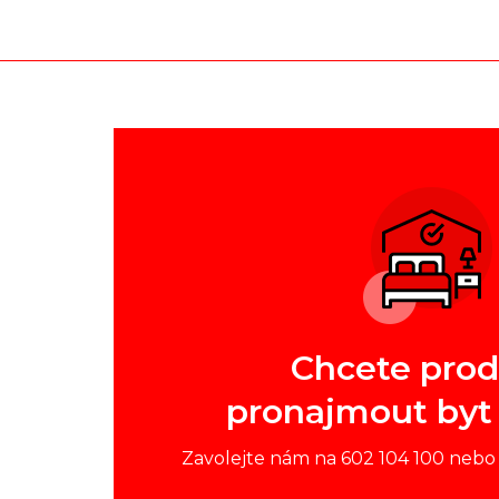
Chcete prod
pronajmout byt
Zavolejte nám na 602 104 100 nebo 