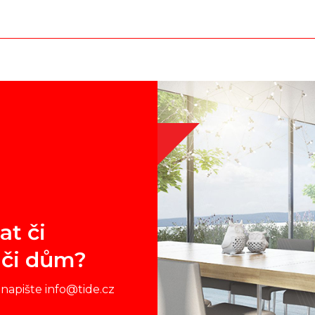
at či
 či dům?
napište info@tide.cz