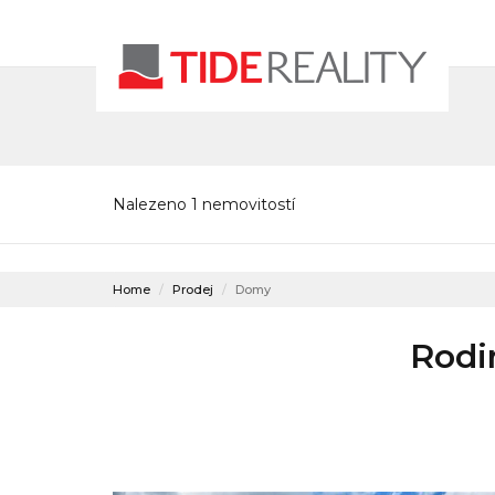
Nalezeno 1 nemovitostí
Home
Prodej
Domy
Rodin