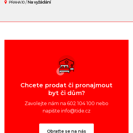
/
Na vyžádání
PRAHA 10
Chcete prodat či pronajmout
byt či dům?
Zavolejte nám na 602 104 100 nebo
napište info@tide.cz
Obraťte se na nás