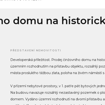
ího domu na histori
PŘEDSTAVENÍ NEMOVITOSTI
Developerská příležitost. Prodej činžovního domu na hist
územním rozhodnutím na přístavbu objektu, rozsáhlý poz
města proslulého těžbou zlata, poloha na živém náměstí s
V přízemí nebytové prostory, v 1. patře pět bytových jedn
Na budovu navazuje rozsáhlý nezastavěný pozemek o ploš
domem. Vydáno územní rozhodnutí na dvorní přístavbu a 