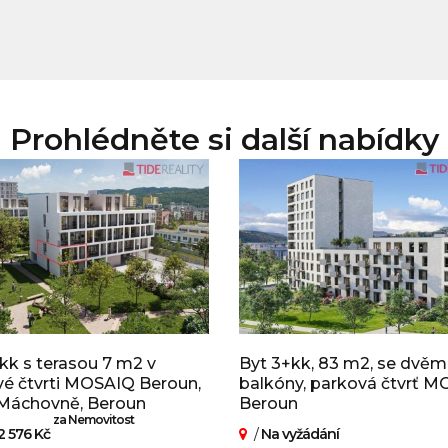
Prohlédněte si další nabídky
kk s terasou 7 m2 v
Byt 3+kk, 83 m2, se dvě
é čtvrti MOSAIQ Beroun,
balkóny, parková čtvrť 
 Máchovně, Beroun
Beroun
za Nemovitost
2 576 Kč
/
Na vyžádání