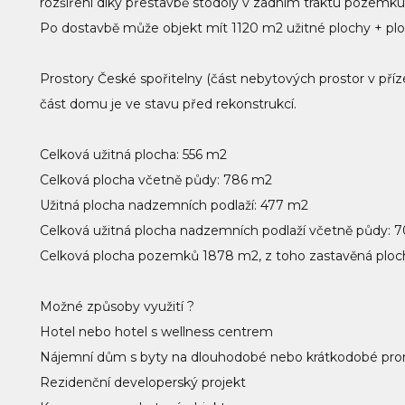
rozšíření díky přestavbě stodoly v zadním traktu pozemku n
Po dostavbě může objekt mít 1120 m2 užitné plochy + ploc
Prostory České spořitelny (část nebytových prostor v příz
část domu je ve stavu před rekonstrukcí.
Celková užitná plocha: 556 m2
Celková plocha včetně půdy: 786 m2
Užitná plocha nadzemních podlaží: 477 m2
Celková užitná plocha nadzemních podlaží včetně půdy: 
Celková plocha pozemků 1878 m2, z toho zastavěná ploc
Možné způsoby využití ?
Hotel nebo hotel s wellness centrem
Nájemní dům s byty na dlouhodobé nebo krátkodobé pr
Rezidenční developerský projekt