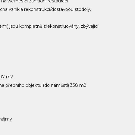
a wellnes či zahradní restauraci.
ha vzniklá rekonstrukcí/dostavbou stodoly.
emí) jsou kompletně zrekonstruovány, zbývající
707 m2
ha předního objektu (do náměstí) 338 m2
onájmy