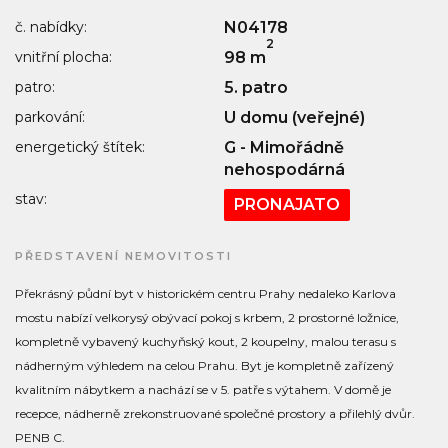
č. nabídky:
N04178
2
vnitřní plocha:
98 m
patro:
5. patro
parkování:
U domu (veřejné)
energetický štítek:
G - Mimořádně
nehospodárná
stav:
PRONAJATO
PŘEDSTAVENÍ NEMOVITOSTI
Překrásný půdní byt v historickém centru Prahy nedaleko Karlova
mostu nabízí velkorysý obývací pokoj s krbem, 2 prostorné ložnice,
kompletně vybavený kuchyňský kout, 2 koupelny, malou terasu s
nádherným výhledem na celou Prahu. Byt je kompletně zařízený
kvalitním nábytkem a nachází se v 5. patře s výtahem. V domě je
recepce, nádherně zrekonstruované společné prostory a přilehlý dvůr.
PENB C.