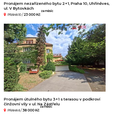
Pronájem nezařízeného bytu 2+1, Praha 10, Uhříněves,
ul. V Bytovkách
za měsíc
/
23 000 Kč
PRAHA 10
Pronájem útulného bytu 3+1 s terasou v podkroví
činžovní vily v ul. Na Zástřelu
za měsíc
/
38 000 Kč
PRAHA 6