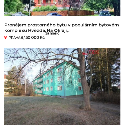
Pronájem prostorného bytu v populárním bytovém
komplexu Hvězda, Na Okraji,...
za měsíc
/
50 000 Kč
PRAHA 6