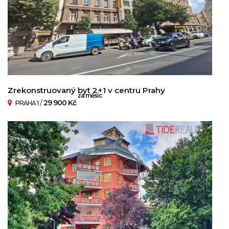
Zrekonstruovaný byt 2+1 v centru Prahy
za měsíc
/
29 900 Kč
PRAHA 1