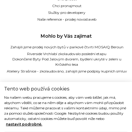
Chci pronajmout
Služby pro developery
Naše reference - prodej novostaveb
Mohlo by Vás zajímat
Zahájili jsme prodej nových bytů v parkové čtvrti MOSAIQ Beroun
Riverside Vrchlabí zkolaudovalo poslední etapu
Dokončené Byty Pod Jalovým dvorem, bydlení ukryté v zeleni u
Krčského lesa
Ateliery Strašnice - zkolaudováno, zahájili jsme podpisy kupních smluv
TIDE REALITY s.r.o.
Tento web používá cookies
Na našem webu pracujeme s cookies, aby vám web běžel, jak má,
Dřevná 2, 128 00 Praha 2
abychom věděli, co se na něm děje a abychom vám mohli přizpůsobit
Tel: (+420) 224 914 914
reklamu. Také můžeme pracovat s vašimi kontaktními údaji, mimo jiné
e-mail:
info@tide.cz
za pomoci služeb společnosti Google. Nezbytné cookies budou použity
automaticky, ostatní cookies můžete buď povolit níže nebo
nastavit podrobně.