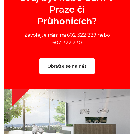
Praze či
Průhonicích?
Zavolejte nám na 602 322 229 nebo
602 322 230
Obraťte se na nás