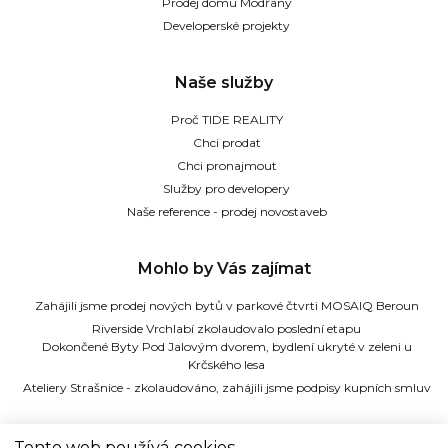
Prodej domu Modřany
Developerské projekty
Naše služby
Proč TIDE REALITY
Chci prodat
Chci pronajmout
Služby pro developery
Naše reference - prodej novostaveb
Mohlo by Vás zajímat
Zahájili jsme prodej nových bytů v parkové čtvrti MOSAIQ Beroun
Riverside Vrchlabí zkolaudovalo poslední etapu
Dokončené Byty Pod Jalovým dvorem, bydlení ukryté v zeleni u
Krčského lesa
Ateliery Strašnice - zkolaudováno, zahájili jsme podpisy kupních smluv
TIDE REALITY s.r.o.
Tento web používá cookies