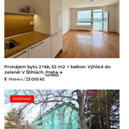
Pronájem bytu 2+kk, 52 m2 + balkon. Výhled do
zeleně! V Štíhlách, Praha 4
za měsíc
/
23 000 Kč
PRAHA 4
REZERVACE