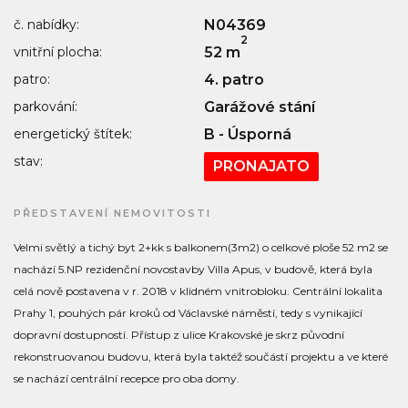
č. nabídky:
N04369
2
vnitřní plocha:
52 m
patro:
4. patro
parkování:
Garážové stání
energetický štítek:
B - Úsporná
stav:
PRONAJATO
PŘEDSTAVENÍ NEMOVITOSTI
Velmi světlý a tichý byt 2+kk s balkonem(3m2) o celkové ploše 52 m2 se
nachází 5.NP rezidenční novostavby Villa Apus, v budově, která byla
celá nově postavena v r. 2018 v klidném vnitrobloku. Centrální lokalita
Prahy 1, pouhých pár kroků od Václavské náměstí, tedy s vynikající
dopravní dostupností. Přístup z ulice Krakovské je skrz původní
rekonstruovanou budovu, která byla taktéž součástí projektu a ve které
se nachází centrální recepce pro oba domy.