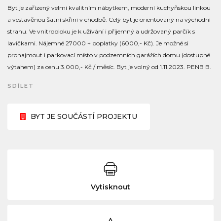
Byt je zařízený velmi kvalitním nábytkem, moderní kuchyňskou linkou
a vestavěnou šatní skříní v chodbě. Celý byt je orientovaný na východní
stranu. Ve vnitrobloku je k užívání i příjemný a udržovaný parčík s
lavičkami. Nájemné 27000 + poplatky (6000,- Kč). Je možné si
pronajmout i parkovací místo v podzemních garážích domu (dostupné
výtahem) za cenu 3.000,- Kč / měsíc. Byt je volný od 1.11.2023. PENB B.
SDÍLET
BYT JE SOUČÁSTÍ PROJEKTU
Vytisknout