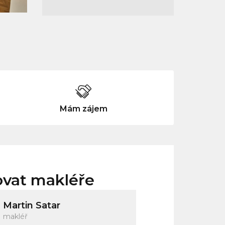
Mám zájem
ovat makléře
Martin Satar
makléř