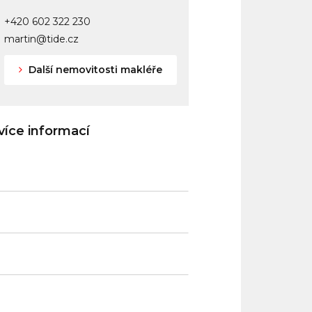
+420 602 322 230
martin@tide.cz
Další nemovitosti makléře
íce informací