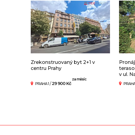
Zrekonstruovaný byt 2+1 v
Pronáj
centru Prahy
teraso
v ul. N
za měsíc
/
29 900 Kč
PRAHA 1
PRAHA