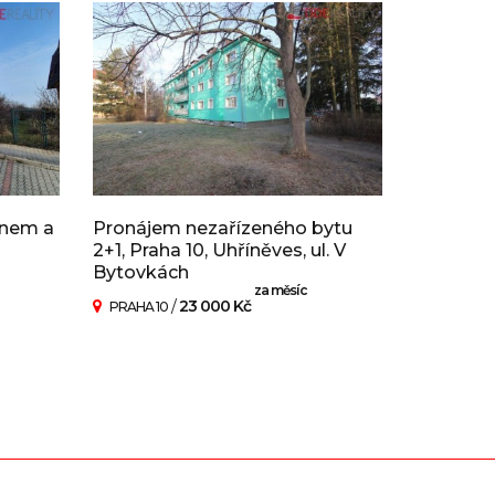
onem a
Pronájem nezařízeného bytu
2+1, Praha 10, Uhříněves, ul. V
Bytovkách
za měsíc
/
23 000 Kč
PRAHA 10