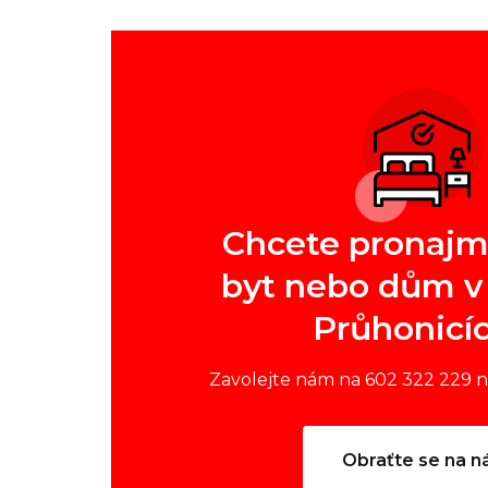
Chcete pronajm
byt nebo dům v 
Průhonicí
Zavolejte nám na 602 322 229 
Obraťte se na n