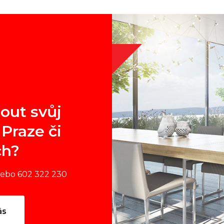
out svůj
Praze či
ch?
nebo 602 322 230
ás