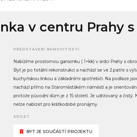
nka v centru Prahy s
PŘEDSTAVENÍ NEMOVITOSTI
Nabízíme prostornou garsonku ( 1+kk) v srdci Prahy s obr
Byt je po totální rekonstrukci a nachází se ve 2.patře s v
kuchyňskou linkou a základními spotřebiči. Na podlaze jso
nachází přímo na Staroměstském náměstí a je orientován 
protože původní dům je z 15 století. Je udržovaný a čistý.
nelze nabízet pro krátkodobé pronájmy.
SDÍLET
BYT JE SOUČÁSTÍ PROJEKTU