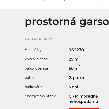
prostorná garso
ZÁKLADNÍ INFO
č. nabídky:
962278
2
vnitřní plocha:
25 m
2
balkon, terasa:
50 m
patro:
2. patro
parkování:
Není
energetický štítek:
G - Mimořádně
nehospodárná