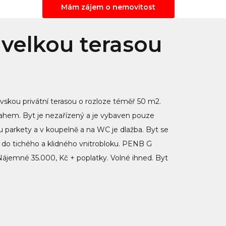
Mám zájem o nemovitost
 velkou terasou
ovskou privátní terasou o rozloze téměř 50 m2.
ýtahem. Byt je nezařízený a je vybaven pouze
u parkety a v koupelně a na WC je dlažba. Byt se
do tichého a klidného vnitrobloku. PENB G
 Nájemné 35.000, Kč + poplatky. Volné ihned. Byt