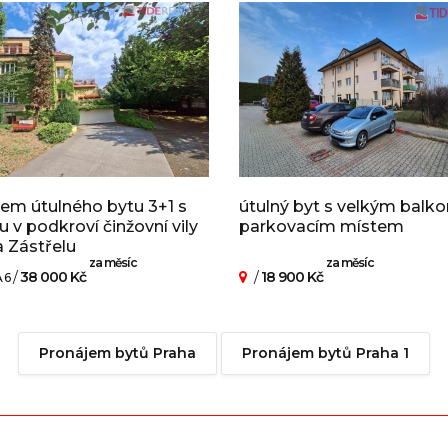
em útulného bytu 3+1 s
útulný byt s velkým balk
u v podkroví činžovní vily
parkovacím místem
a Zástřelu
za měsíc
za měsíc
/
38 000 Kč
/
18 900 Kč
 6
Pronájem bytů Praha
Pronájem bytů Praha 1