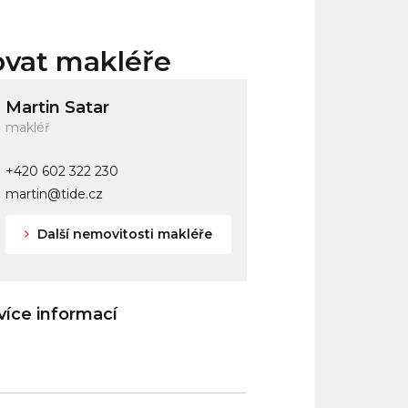
ovat makléře
Martin Satar
makléř
+420 602 322 230
martin@tide.cz
Další nemovitosti makléře
íce informací