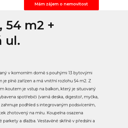
Mám zájem o nemovitost
, 54 m2 +
 ul.
uovaný v komorním domě s pouhými 13 bytovými
m je plně zařízen a má vnitřní rozlohu 54 m2. Z
 koutem je vstup na balkon, který je situovaný
ybavena spotřebiči (varná deska, digestoř, myčka,
iér zahrnuje podhled s integrovaným podsvícením,
ytek zhotovený na míru. Koupelna osazena
parkety a dlažba. Vestavěné skříně v předsíni a