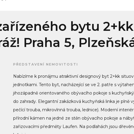
ařízeného bytu 2+kk
ž! Praha 5, Plzeňská
PŘEDSTAVENÍ NEMOVITOSTI
Nabízíme k pronájmu atraktivní designový byt 2+kk sit
jednotkami. Tento byt, nacházející se ve 2. patře s výtahe
jihozápadně orientovaného obývacího pokoje s kuchyňským
do zahrady. Elegantní zakázková kuchyňská linka je plně v
pečící trouba, mikrovlnná trouba, lednice). Moderní inter
přírodní kámen na jedné ze stěn obývacího pokoje a náb
zařizovacími předměty Laufen. Na podlahách jsou dřevěné 