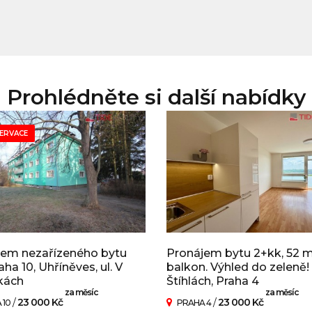
Prohlédněte si další nabídky
ERVACE
jem nezařízeného bytu
Pronájem bytu 2+kk, 52 
aha 10, Uhříněves, ul. V
balkon. Výhled do zeleně!
kách
Štíhlách, Praha 4
za měsíc
za měsíc
/
23 000 Kč
/
23 000 Kč
 10
PRAHA 4