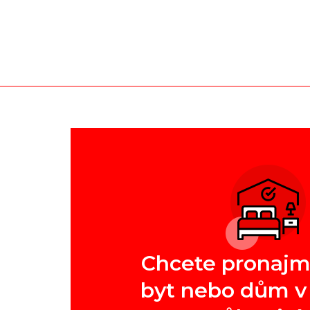
Chcete pronajm
byt nebo dům v 