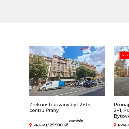
REZ
Zrekonstruovaný byt 2+1 v
Proná
centru Prahy
2+1, Pr
Bytov
za měsíc
/
29 900 Kč
PRAHA 1
PRAHA