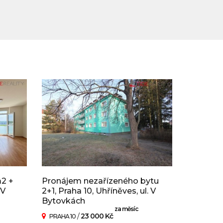
m2 +
Pronájem nezařízeného bytu
 V
2+1, Praha 10, Uhříněves, ul. V
Bytovkách
za měsíc
/
23 000 Kč
PRAHA 10