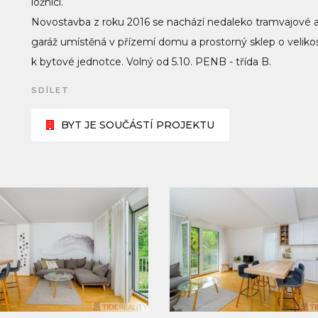
ložnici.
Novostavba z roku 2016 se nachází nedaleko tramvajové a
garáž umístěná v přízemí domu a prostorný sklep o veliko
k bytové jednotce. Volný od 5.10. PENB - třída B.
SDÍLET
BYT JE SOUČÁSTÍ PROJEKTU