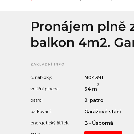
Pronájem plně z
balkon 4m2. Gará
ZÁKLADNÍ INFO
č. nabídky:
N04391
2
vnitřní plocha:
54 m
patro:
2. patro
parkování:
Garážové stání
energetický štítek:
B - Úsporná