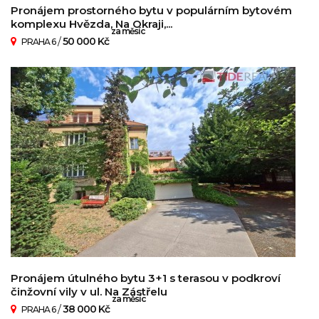
Pronájem prostorného bytu v populárním bytovém
komplexu Hvězda, Na Okraji,...
za měsíc
/
50 000 Kč
PRAHA 6
Pronájem útulného bytu 3+1 s terasou v podkroví
činžovní vily v ul. Na Zástřelu
za měsíc
/
38 000 Kč
PRAHA 6