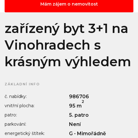
Mám zájem o nemovitost
zařízený byt 3+1 na
Vinohradech s
krásným výhledem
ZÁKLADNÍ INFO
č. nabídky:
986706
2
vnitřní plocha:
95 m
patro:
5. patro
parkování:
Není
energetický štítek:
G - Mimořádně