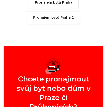
Pronájem bytů Praha
Pronájem bytů Praha 2
Chcete pronajmout
svůj byt nebo dům v
Praze či
Průhonicích?