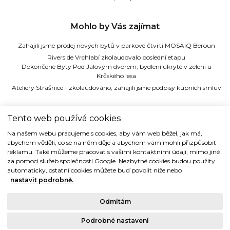
Mohlo by Vás zajímat
Zahájili jsme prodej nových bytů v parkové čtvrti MOSAIQ Beroun
Riverside Vrchlabí zkolaudovalo poslední etapu
Dokončené Byty Pod Jalovým dvorem, bydlení ukryté v zeleni u
Krčského lesa
Ateliery Strašnice - zkolaudováno, zahájili jsme podpisy kupních smluv
TIDE REALITY s.r.o.
Tento web používá cookies
Na našem webu pracujeme s cookies, aby vám web běžel, jak má,
Dřevná 2, 128 00 Praha 2
abychom věděli, co se na něm děje a abychom vám mohli přizpůsobit
Tel: (+420) 224 914 914
reklamu. Také můžeme pracovat s vašimi kontaktními údaji, mimo jiné
e-mail:
info@tide.cz
za pomoci služeb společnosti Google. Nezbytné cookies budou použity
automaticky, ostatní cookies můžete buď povolit níže nebo
nastavit podrobně.
Odmítám
Copyright © 1993-2018 TIDE REALITY s.r.o.. Všechna práva vyhrazena.
Podrobné nastavení
Právní ujednání |
Ochrana osobních údajů
| Cookies