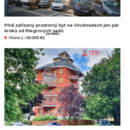
Plně zařízený prostorný byt na Vinohradech jen pár
kroků od Riegrových sadů
za měsíc
/
45 000 Kč
PRAHA 2