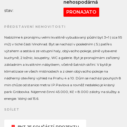
nehospodárná
stav:
PRONAJATO
PŘEDSTAVENÍ NEMOVITOSTI
Nabízíme k pronájmu velmi kvalitně vybudovaný půdní byt 3+1 ( cca 95
m2) v tiché části Vinohrad. Byt se nachází v posledním ( 5.) patře s
výtahem a sestává ze vstupní haly, obývacího pokoje, plně vybavené
kuchyně, 2 ložnic, koupelny, WC a galerie. Byt je pronajímám zařízený
základním a kvalitním nábytkem, včetně šatních skříní. V bytě je
klimatizace ve všech místnostech a z oken obývacího pokoje na
nádherný otevřený výhled na Prahu 4 a 10. Dům se nachází pouhých 8
min chůze od stanice metra I.P.Pavlova a rovněž nedaleko je krásný
park Gröbovka. Nájemné činní 45.000, Kč + 8.000 zálohy na služby a
energie. Volný od 15.6.
SDÍLET