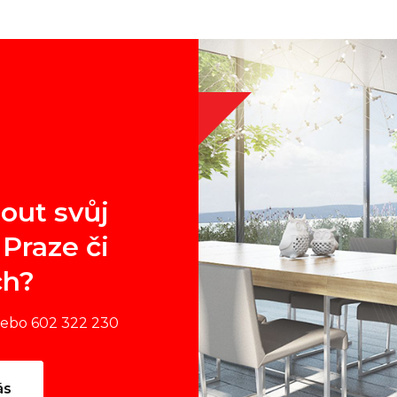
out svůj
Praze či
ch?
nebo 602 322 230
ás