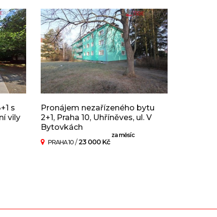
+1 s
Pronájem nezařízeného bytu
í vily
2+1, Praha 10, Uhříněves, ul. V
Bytovkách
za měsíc
/
23 000 Kč
PRAHA 10