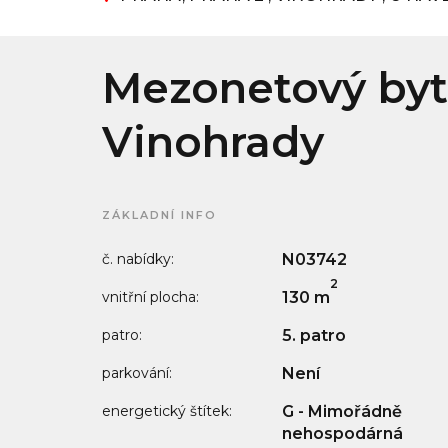
Mezonetový byt 
Vinohrady
ZÁKLADNÍ INFO
č. nabídky:
N03742
2
vnitřní plocha:
130 m
patro:
5. patro
parkování:
Není
energetický štítek:
G - Mimořádně
nehospodárná