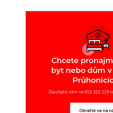
Chcete pronajm
byt nebo dům v 
Průhonicí
Zavolejte nám na 602 322 229 
Obraťte se na n