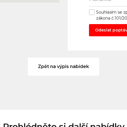
Souhlasím se
z
zákona č.101/2
Odeslat poptá
Zpět na výpis nabídek
Prohlédněte si další nabídky