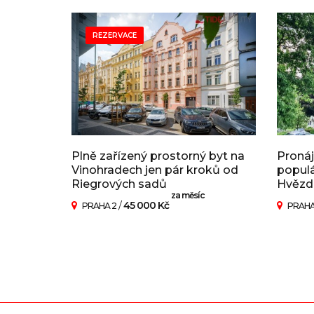
REZERVACE
Plně zařízený prostorný byt na
Pronáj
Vinohradech jen pár kroků od
popul
Riegrových sadů
Hvězda,
za měsíc
/
45 000 Kč
PRAHA 2
PRAHA