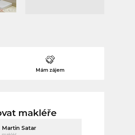
Mám zájem
ovat makléře
Martin Satar
makléř