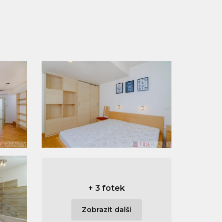
+
3 fotek
Zobrazit další