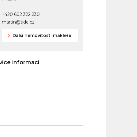
+420 602 322 230
martin@tide.cz
Další nemovitosti makléře
íce informací