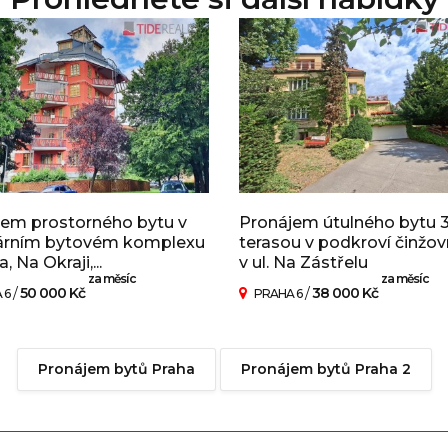
em prostorného bytu v
Pronájem útulného bytu 3
árním bytovém komplexu
terasou v podkroví činžovn
 Na Okraji,...
v ul. Na Zástřelu
za měsíc
za měsíc
/
50 000 Kč
/
38 000 Kč
 6
PRAHA 6
Pronájem bytů Praha
Pronájem bytů Praha 2