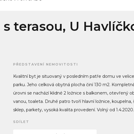
s terasou, U Havlíčk
PŘEDSTAVENÍ NEMOVITOSTI
Kvalitní byt je situovaný v posledním patře domu ve velice 
parku. Jeho celková obytná plocha činí 130 m2. Kompletně
úrovni se nachází klidné 2 ložnice s balkonem, otevřený o
vanou, toaleta. Druhé patro tvoří hlavní ložnice, koupelna
sklep, parkety, vysoká kvalita provedení. Volný od 1.4.202
SDÍLET