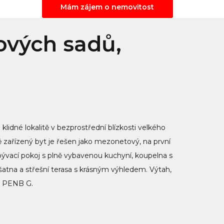
Mám zájem o nemovitost
ových sadů,
klidné lokalitě v bezprostřední blízkosti velkého
 zařízený byt je řešen jako mezonetový, na první
bývací pokoj s plně vybavenou kuchyní, koupelna s
, šatna a střešní terasa s krásným výhledem. Výtah,
0. PENB G.