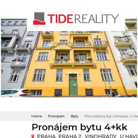
Home
Pronájem
Byty
Mezonetový byt s terasou, U H
Pronájem bytu 4+kk
PRAHA, PRAHA 2 , VINOHRADY , U HA