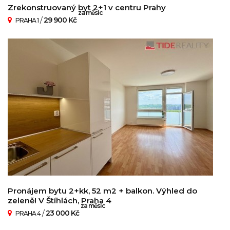
Zrekonstruovaný byt 2+1 v centru Prahy
za měsíc
/
29 900 Kč
PRAHA 1
Pronájem bytu 2+kk, 52 m2 + balkon. Výhled do
zeleně! V Štíhlách, Praha 4
za měsíc
/
23 000 Kč
PRAHA 4