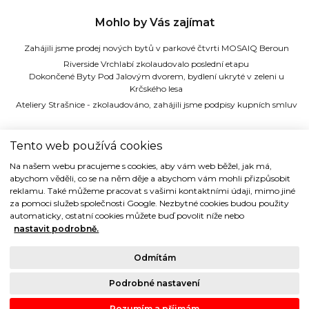
Mohlo by Vás zajímat
Zahájili jsme prodej nových bytů v parkové čtvrti MOSAIQ Beroun
Riverside Vrchlabí zkolaudovalo poslední etapu
Dokončené Byty Pod Jalovým dvorem, bydlení ukryté v zeleni u
Krčského lesa
Ateliery Strašnice - zkolaudováno, zahájili jsme podpisy kupních smluv
TIDE REALITY s.r.o.
Tento web používá cookies
Na našem webu pracujeme s cookies, aby vám web běžel, jak má,
Dřevná 2, 128 00 Praha 2
abychom věděli, co se na něm děje a abychom vám mohli přizpůsobit
Tel: (+420) 224 914 914
reklamu. Také můžeme pracovat s vašimi kontaktními údaji, mimo jiné
e-mail:
info@tide.cz
za pomoci služeb společnosti Google. Nezbytné cookies budou použity
automaticky, ostatní cookies můžete buď povolit níže nebo
nastavit podrobně.
Odmítám
Copyright © 1993-2018 TIDE REALITY s.r.o.. Všechna práva vyhrazena.
Podrobné nastavení
Právní ujednání |
Ochrana osobních údajů
| Cookies
Rozumím a příjmám