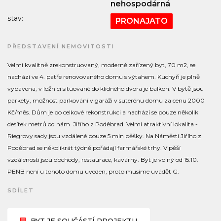
nehospodárná
stav:
PRONAJATO
PŘEDSTAVENÍ NEMOVITOSTI
Velmi kvalitně zrekonstruovaný, moderně zařízený byt, 70 m2, se
nachází ve 4. patře renovovaného domu s výtahem. Kuchyň je plně
vybavena, v ložnici situované do klidného dvora je balkon. V bytě jsou
parkety, možnost parkování v garáži v suterénu domu za cenu 2000
Kč/měs. Dům je po celkové rekonstrukci a nachází se pouze několik
desítek metrů od nám. Jiřího z Poděbrad. Velmi atraktivní lokalita -
Riegrovy sady jsou vzdálené pouze 5 min pěšky. Na Náměstí Jiřího z
Poděbrad se několikrát týdně pořádají farmářské trhy. V pěší
vzdálenosti jsou obchody, restaurace, kavárny. Byt je volný od 15.10.
PENB není u tohoto domu uveden, proto musíme uvádět G.
SDÍLET