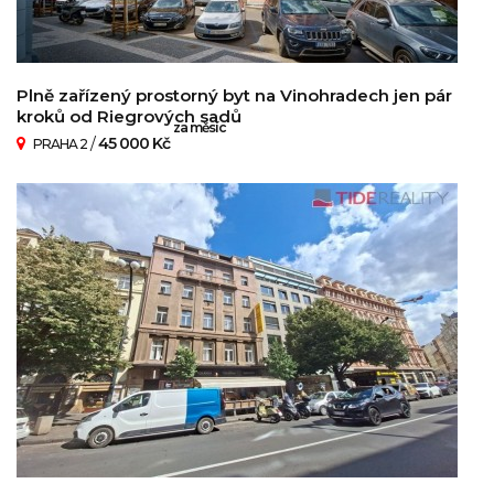
Plně zařízený prostorný byt na Vinohradech jen pár
kroků od Riegrových sadů
za měsíc
/
45 000 Kč
PRAHA 2