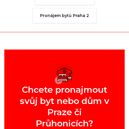
Pronájem bytů Praha 2
Chcete pronajmout
svůj byt nebo dům v
Praze či
Průhonicích?