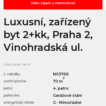
Mám zájem o nemovitost
Luxusní, zařízený
byt 2+kk, Praha 2,
Vinohradská ul.
ZÁKLADNÍ INFO
č. nabídky:
N03769
2
vnitřní plocha:
70 m
patro:
4. patro
parkování:
Garážové stání
energetický štítek:
G - Mimořádně