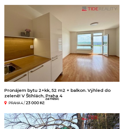
Pronájem bytu 2+kk, 52 m2 + balkon. Výhled do
zeleně! V Štíhlách, Praha 4
za měsíc
/
23 000 Kč
PRAHA 4