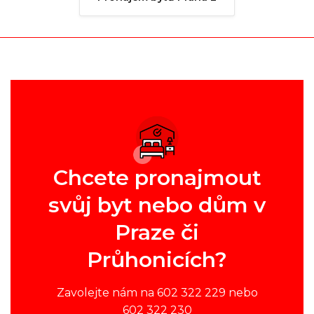
Chcete pronajmout
svůj byt nebo dům v
Praze či
Průhonicích?
Zavolejte nám na 602 322 229 nebo
602 322 230