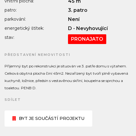
vnitřní plocha:
45 m
patro:
3. patro
parkování:
Není
energetický štítek:
D - Nevyhovující
stav:
PRONAJATO
PŘEDSTAVENÍ NEMOVITOSTI
Příjemný byt po rekonstrukci je situován ve 3. patře domu s výtahem.
Celková obytná plocha činí 45m2. Nezařízený byt tvoří plně vybavená
kuchyně, ložnice, předsín s vestavěnou skříní, koupelna se sprchou a
toaletou. PENB D.
SDÍLET
BYT JE SOUČÁSTÍ PROJEKTU