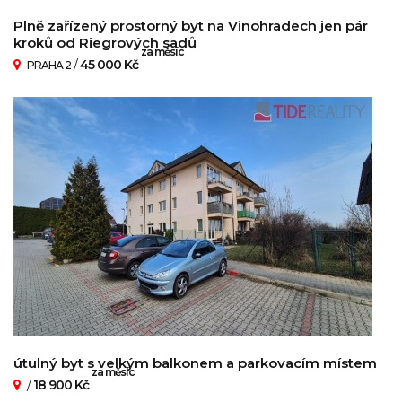
Plně zařízený prostorný byt na Vinohradech jen pár
kroků od Riegrových sadů
za měsíc
/
45 000 Kč
PRAHA 2
útulný byt s velkým balkonem a parkovacím místem
za měsíc
/
18 900 Kč