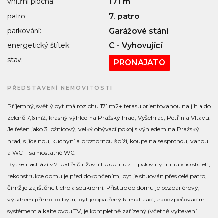
vnitřní plocha:
171 m
patro:
7. patro
parkování:
Garážové stání
energetický štítek:
C - Vyhovující
stav:
PRONAJATO
PŘEDSTAVENÍ NEMOVITOSTI
Příjemný, světlý byt má rozlohu 171 m2+ terasu orientovanou na jih a do
zeleně 7,6 m2, krásný výhled na Pražský hrad, Vyšehrad, Petřín a Vltavu.
Je řešen jako 3 ložnicový, velký obývací pokoj s výhledem na Pražský
hrad, s jídelnou, kuchyní a prostornou špíží, koupelna se sprchou, vanou
a WC + samostatné WC.
Byt se nachází v 7. patře činžovního domu z 1. poloviny minulého století,
rekonstrukce domu je před dokončením, byt je situován přes celé patro,
čímž je zajištěno ticho a soukromí. Přístup do domu je bezbariérový,
výtahem přímo do bytu, byt je opatřený klimatizací, zabezpečovacím
systémem a kabelovou TV, je kompletně zařízený (včetně vybavení