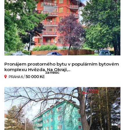
Pronájem prostorného bytu v populárním bytovém
komplexu Hvězda, Na Okraji,...
za měsíc
/
50 000 Kč
PRAHA 6