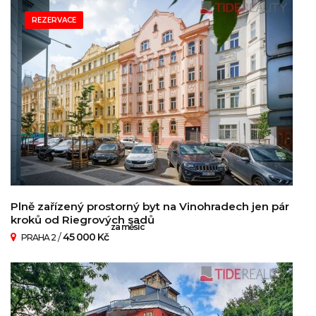
REZERVACE
Plně zařízený prostorný byt na Vinohradech jen pár
kroků od Riegrových sadů
za měsíc
/
45 000 Kč
PRAHA 2