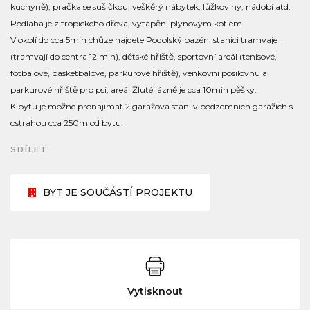
kuchyně), pračka se sušičkou, veškěrý nábytek, lůžkoviny, nádobí atd.
Podlaha je z tropického dřeva, vytápění plynovým kotlem.
V okolí do cca 5min chůze najdete Podolský bazén, stanici tramvaje
(tramvají do centra 12 min), dětské hřiště, sportovní areál (tenisové,
fotbalové, basketbalové, parkurové hřiště), venkovní posilovnu a
parkurové hřiště pro psi, areál Žluté lázně je cca 10min pěšky.
K bytu je možné pronajímat 2 garážová stání v podzemních garážích s
ostrahou cca 250m od bytu.
SDÍLET
BYT JE SOUČÁSTÍ PROJEKTU
Vytisknout