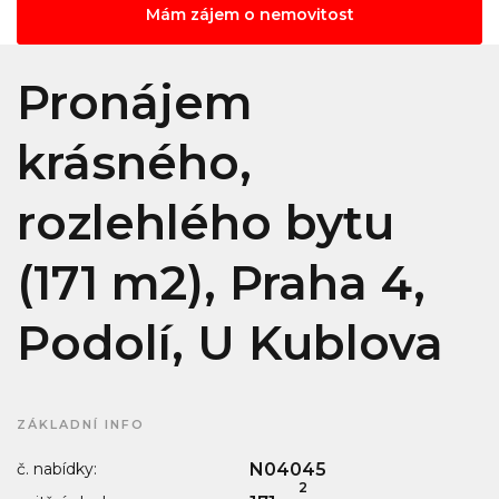
Mám zájem o nemovitost
Pronájem
krásného,
rozlehlého bytu
(171 m2), Praha 4,
Podolí, U Kublova
ZÁKLADNÍ INFO
č. nabídky:
N04045
2