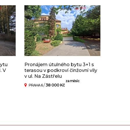
ytu
Pronájem útulného bytu 3+1 s
. V
terasou v podkroví činžovní vily
v ul. Na Zástřelu
za měsíc
/
38 000 Kč
PRAHA 6