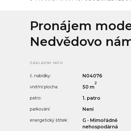
Pronájem moder
Nedvědovo námě
ZÁKLADNÍ INFO
č. nabídky:
N04076
2
vnitřní plocha:
50 m
patro:
1. patro
parkování:
Není
energetický štítek:
G - Mimořádně
nehospodárná