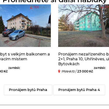
 byt s velkým balkonem a
Pronájem nezařízeného b
vacím místem
2+1, Praha 10, Uhříněves, ul
Bytovkách
za měsíc
za měsíc
00 Kč
/
23 000 Kč
PRAHA 10
Pronájem bytů Praha
Pronájem bytů Praha 4