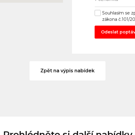
Souhlasím se
z
zákona č.101/2
Odeslat poptá
Zpět na výpis nabídek
Prohlédněte si další nabídky