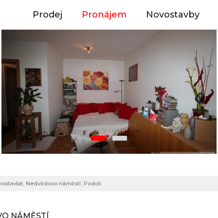
Prodej
Pronájem
Novostavby
vostavbě, Nedvědovo náměstí, Podolí
OVO NÁMĚSTÍ