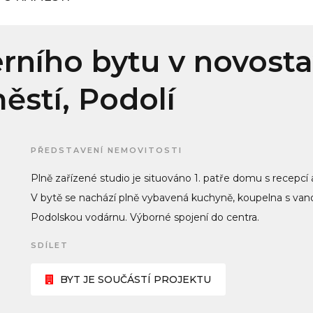
ního bytu v novosta
stí, Podolí
PŘEDSTAVENÍ NEMOVITOSTI
Plně zařízené studio je situováno 1. patře domu s recepcí
V bytě se nachází plně vybavená kuchyně, koupelna s van
Podolskou vodárnu. Výborné spojení do centra.
SDÍLET
BYT JE SOUČÁSTÍ PROJEKTU