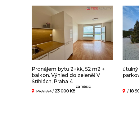
Pronájem bytu 2+kk, 52 m2 +
útulný
balkon. Výhled do zeleně! V
parko
Štíhlách, Praha 4
za měsíc
/
23 000 Kč
/
18 9
PRAHA 4