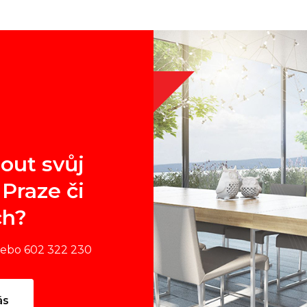
out svůj
Praze či
ch?
nebo 602 322 230
ás