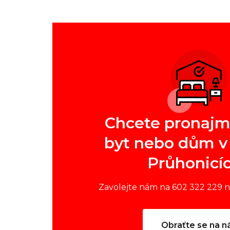
Chcete pronajm
byt nebo dům v 
Průhonicí
Zavolejte nám na 602 322 229 
Obraťte se na n