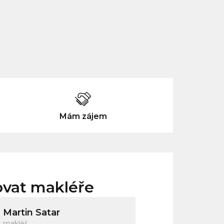
Mám zájem
ovat makléře
Martin Satar
makléř