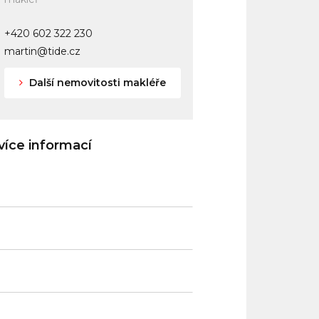
+420 602 322 230
martin@tide.cz
Další nemovitosti makléře
íce informací