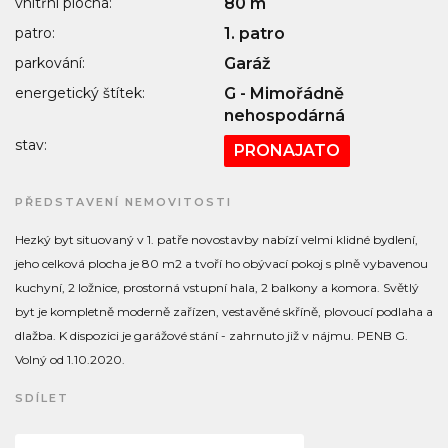
vnitřní plocha:
80 m
patro:
1. patro
parkování:
Garáž
energetický štítek:
G - Mimořádně
nehospodárná
stav:
PRONAJATO
PŘEDSTAVENÍ NEMOVITOSTI
Hezký byt situovaný v 1. patře novostavby nabízí velmi klidné bydlení,
jeho celková plocha je 80 m2 a tvoří ho obývací pokoj s plně vybavenou
kuchyní, 2 ložnice, prostorná vstupní hala, 2 balkony a komora. Světlý
byt je kompletně moderně zařízen, vestavěné skříně, plovoucí podlaha a
dlažba. K dispozici je garážové stání - zahrnuto již v nájmu. PENB G.
Volný od 1.10.2020.
SDÍLET