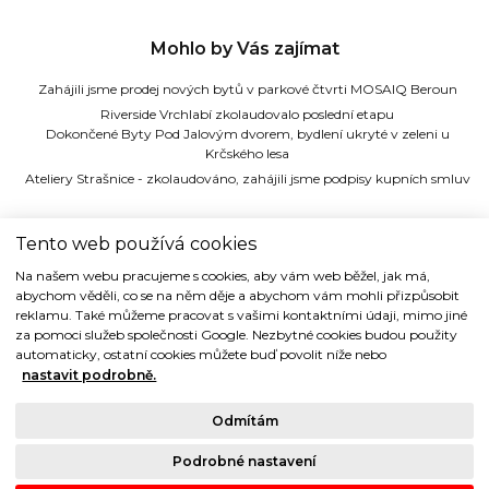
Mohlo by Vás zajímat
Zahájili jsme prodej nových bytů v parkové čtvrti MOSAIQ Beroun
Riverside Vrchlabí zkolaudovalo poslední etapu
Dokončené Byty Pod Jalovým dvorem, bydlení ukryté v zeleni u
Krčského lesa
Ateliery Strašnice - zkolaudováno, zahájili jsme podpisy kupních smluv
TIDE REALITY s.r.o.
Tento web používá cookies
Na našem webu pracujeme s cookies, aby vám web běžel, jak má,
Dřevná 2, 128 00 Praha 2
abychom věděli, co se na něm děje a abychom vám mohli přizpůsobit
Tel: (+420) 224 914 914
reklamu. Také můžeme pracovat s vašimi kontaktními údaji, mimo jiné
e-mail:
info@tide.cz
za pomoci služeb společnosti Google. Nezbytné cookies budou použity
automaticky, ostatní cookies můžete buď povolit níže nebo
nastavit podrobně.
Odmítám
Copyright © 1993-2018 TIDE REALITY s.r.o.. Všechna práva vyhrazena.
Podrobné nastavení
Právní ujednání |
Ochrana osobních údajů
| Cookies