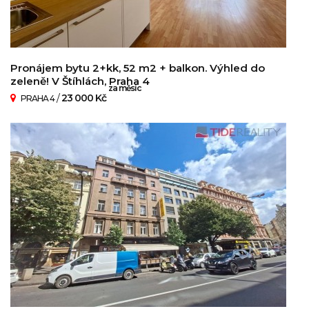
Pronájem bytu 2+kk, 52 m2 + balkon. Výhled do
zeleně! V Štíhlách, Praha 4
za měsíc
/
23 000 Kč
PRAHA 4