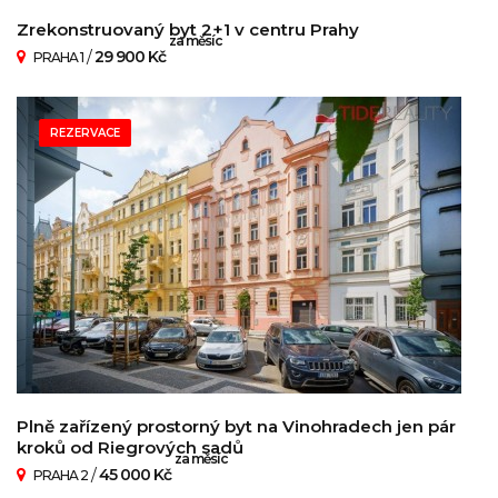
Zrekonstruovaný byt 2+1 v centru Prahy
za měsíc
/
29 900 Kč
PRAHA 1
REZERVACE
Plně zařízený prostorný byt na Vinohradech jen pár
kroků od Riegrových sadů
za měsíc
/
45 000 Kč
PRAHA 2