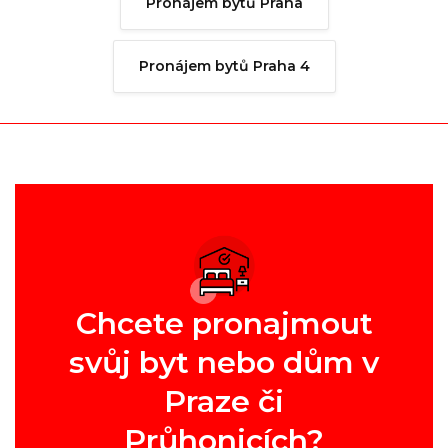
Pronájem bytů Praha
Pronájem bytů Praha 4
Chcete pronajmout
svůj byt nebo dům v
Praze či
Průhonicích?