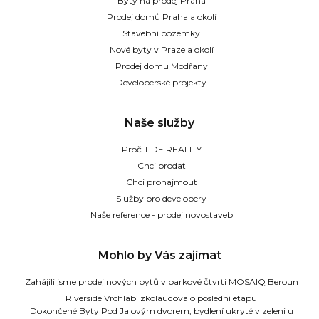
Byty na prodej Praha
Prodej domů Praha a okolí
Stavební pozemky
Nové byty v Praze a okolí
Prodej domu Modřany
Developerské projekty
Naše služby
Proč TIDE REALITY
Chci prodat
Chci pronajmout
Služby pro developery
Naše reference - prodej novostaveb
Mohlo by Vás zajímat
Zahájili jsme prodej nových bytů v parkové čtvrti MOSAIQ Beroun
Riverside Vrchlabí zkolaudovalo poslední etapu
Dokončené Byty Pod Jalovým dvorem, bydlení ukryté v zeleni u