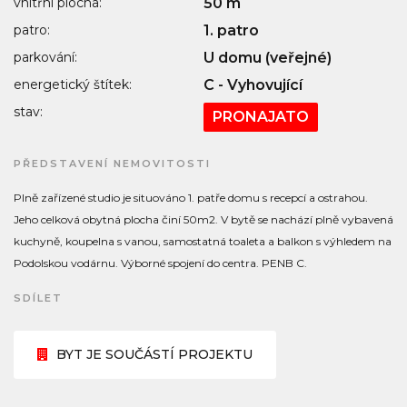
vnitřní plocha:
50 m
patro:
1. patro
parkování:
U domu (veřejné)
energetický štítek:
C - Vyhovující
stav:
PRONAJATO
PŘEDSTAVENÍ NEMOVITOSTI
Plně zařízené studio je situováno 1. patře domu s recepcí a ostrahou.
Jeho celková obytná plocha činí 50m2. V bytě se nachází plně vybavená
kuchyně, koupelna s vanou, samostatná toaleta a balkon s výhledem na
Podolskou vodárnu. Výborné spojení do centra. PENB C.
SDÍLET
BYT JE SOUČÁSTÍ PROJEKTU