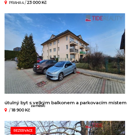
/
23 000 Kč
PRAHA 4
útulný byt s velkým balkonem a parkovacím místem
za měsíc
/
18 900 Kč
REZERVACE