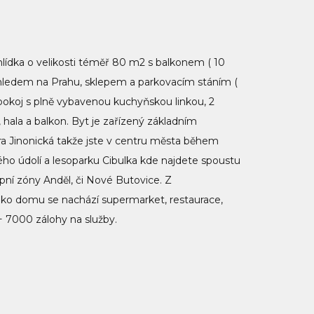
lídka o velikosti téměř 80 m2 s balkonem ( 10
ýhledem na Prahu, sklepem a parkovacím stáním (
 pokoj s plně vybavenou kuchyňskou linkou, 2
ala a balkon. Byt je zařízený základním
a Jinonická takže jste v centru města během
ho údolí a lesoparku Cibulka kde najdete spoustu
upní zóny Anděl, či Nové Butovice. Z
eko domu se nachází supermarket, restaurace,
+ 7000 zálohy na služby.