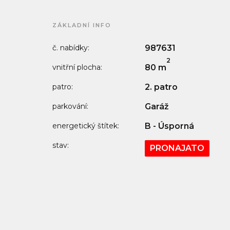
ZÁKLADNÍ INFO
č. nabídky:
987631
2
vnitřní plocha:
80 m
patro:
2. patro
parkování:
Garáž
energetický štítek:
B - Úsporná
stav:
PRONAJATO