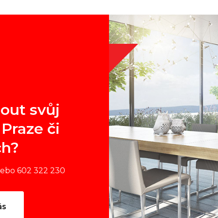
out svůj
Praze či
ch?
nebo 602 322 230
ás