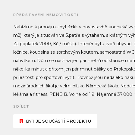
PŘEDSTAVENÍ NEMOVITOSTI
Nabízíme k pronájmu byt 3+kk v novostavbě Jinonická vyh
m2), který je situován ve 3.patře s výtahem, s krásným v
Za poplatek 2000, Kč / měsíc). Interiér bytu tvoří obývací
ložnice, koupelna se sprchovým koutem, samostatné WC, h
nábytkem. Dům se nachází jen pár metrů od stanice metr
několika minut a přitom jen pár minut pěšky od Prokopské
příležitostí pro sportovní vyžití. Rovněž jsou nedaleko nák
mezinárodních škol je velmi blízko Německá škola. Nedal
lékárna a fitness. PENB B. Volné od 1.8. Nájemné 37.000 
SDÍLET
BYT JE SOUČÁSTÍ PROJEKTU