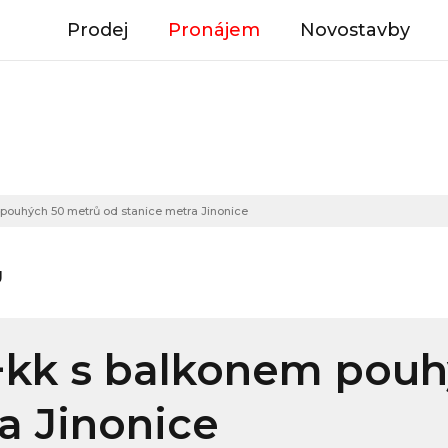
Prodej
Pronájem
Novostavby
 pouhých 50 metrů od stanice metra Jinonice
U
3+kk s balkonem pou
a Jinonice