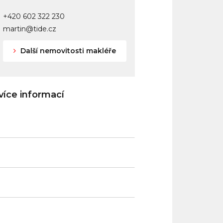
+420 602 322 230
martin@tide.cz
Další nemovitosti makléře
íce informací