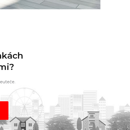
nkách
ími?
neuteče.