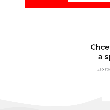
Chce
a s
Zapište