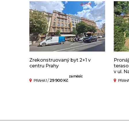
Zrekonstruovaný byt 2+1 v
Pronáj
centru Prahy
teraso
v ul. N
za měsíc
/
29 900 Kč
PRAHA 1
PRAHA