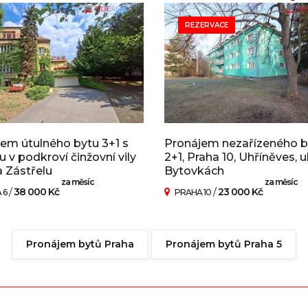
REZERVACE
em útulného bytu 3+1 s
Pronájem nezařízeného b
u v podkroví činžovní vily
2+1, Praha 10, Uhříněves, ul
a Zástřelu
Bytovkách
za měsíc
za měsíc
/
38 000 Kč
/
23 000 Kč
 6
PRAHA 10
Pronájem bytů Praha
Pronájem bytů Praha 5