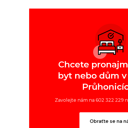
Chcete pronajm
byt nebo dům v 
Průhonicí
Zavolejte nám na 602 322 229 
Obraťte se na n