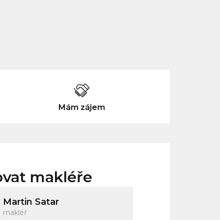
Mám zájem
ovat makléře
Martin Satar
makléř