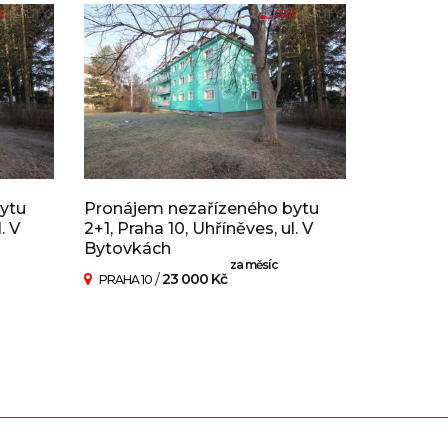
ytu
Pronájem nezařízeného bytu
. V
2+1, Praha 10, Uhříněves, ul. V
Bytovkách
za měsíc
/
23 000 Kč
PRAHA 10