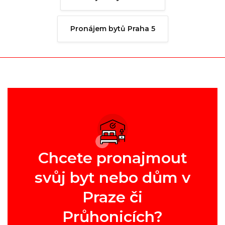
Pronájem bytů Praha 5
Chcete pronajmout
svůj byt nebo dům v
Praze či
Průhonicích?