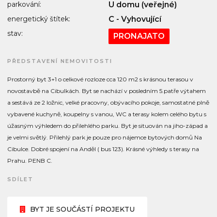
parkování:
U domu (veřejné)
energetický štítek:
C - Vyhovující
stav:
PRONAJATO
PŘEDSTAVENÍ NEMOVITOSTI
Prostorný byt 3+1 o celkové rozloze cca 120 m2 s krásnou terasou v
novostavbě na Cibulkách. Byt se nachází v posledním 5.patře výtahem
a sestává ze 2 ložnic, velké pracovny, obývacího pokoje, samostatné plně
vybavené kuchyně, koupelny s vanou, WC a terasy kolem celého bytu s
úžasným výhledem do přilehlého parku. Byt je situován na jiho-západ a
je velmi světlý. Přilehlý park je pouze pro nájemce bytových domů Na
Cibulce. Dobré spojení na Anděl ( bus 123). Krásné výhledy s terasy na
Prahu. PENB C.
SDÍLET
BYT JE SOUČÁSTÍ PROJEKTU