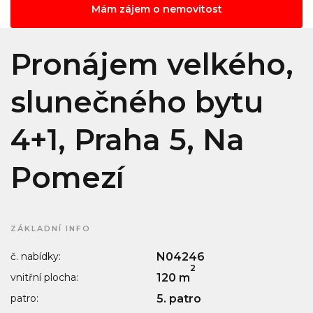
Mám zájem o nemovitost
Pronájem velkého,
slunečného bytu
4+1, Praha 5, Na
Pomezí
ZÁKLADNÍ INFO
č. nabídky:
N04246
2
vnitřní plocha:
120 m
patro:
5. patro