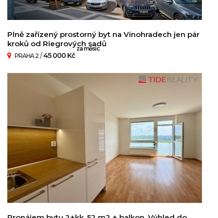
Plně zařízený prostorný byt na Vinohradech jen pár
kroků od Riegrových sadů
za měsíc
/
45 000 Kč
PRAHA 2
Pronájem bytu 2+kk, 52 m2 + balkon. Výhled do