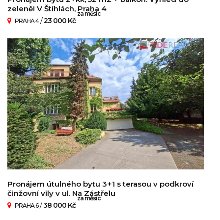
zeleně! V Štíhlách, Praha 4
za měsíc
/
23 000 Kč
PRAHA 4
Pronájem útulného bytu 3+1 s terasou v podkroví
činžovní vily v ul. Na Zástřelu
za měsíc
/
38 000 Kč
PRAHA 6