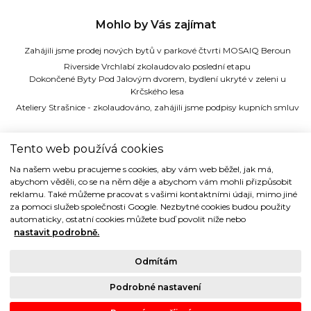
Mohlo by Vás zajímat
Zahájili jsme prodej nových bytů v parkové čtvrti MOSAIQ Beroun
Riverside Vrchlabí zkolaudovalo poslední etapu
Dokončené Byty Pod Jalovým dvorem, bydlení ukryté v zeleni u
Krčského lesa
Ateliery Strašnice - zkolaudováno, zahájili jsme podpisy kupních smluv
TIDE REALITY s.r.o.
Tento web používá cookies
Na našem webu pracujeme s cookies, aby vám web běžel, jak má,
Dřevná 2, 128 00 Praha 2
abychom věděli, co se na něm děje a abychom vám mohli přizpůsobit
Tel: (+420) 224 914 914
reklamu. Také můžeme pracovat s vašimi kontaktními údaji, mimo jiné
e-mail:
info@tide.cz
za pomoci služeb společnosti Google. Nezbytné cookies budou použity
automaticky, ostatní cookies můžete buď povolit níže nebo
nastavit podrobně.
Odmítám
Copyright © 1993-2018 TIDE REALITY s.r.o.. Všechna práva vyhrazena.
Podrobné nastavení
Právní ujednání |
Ochrana osobních údajů
| Cookies