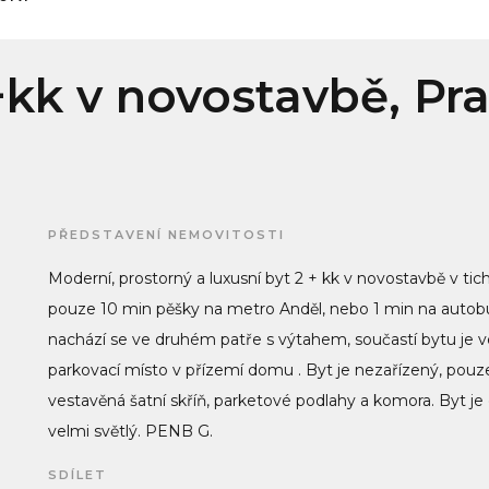
+kk v novostavbě, Pr
PŘEDSTAVENÍ NEMOVITOSTI
Moderní, prostorný a luxusní byt 2 + kk v novostavbě v tic
pouze 10 min pěšky na metro Anděl, nebo 1 min na autobu
nachází se ve druhém patře s výtahem, součastí bytu je v
parkovací místo v přízemí domu . Byt je nezařízený, pouze
vestavěná šatní skříň, parketové podlahy a komora. Byt je o
velmi světlý. PENB G.
SDÍLET