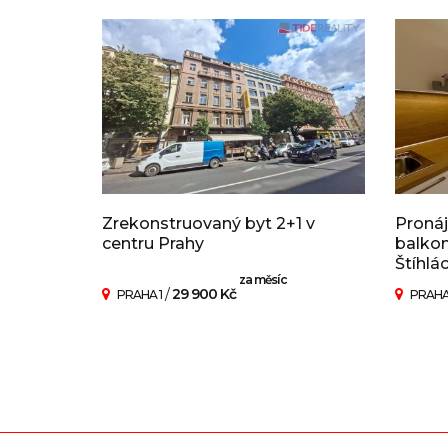
Zrekonstruovaný byt 2+1 v
Pronáj
centru Prahy
balkon
Štíhlá
za měsíc
/
29 900 Kč
PRAHA 1
PRAHA