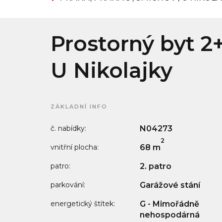
Prostorný byt 2
U Nikolajky
ZÁKLADNÍ INFO
č. nabídky:
N04273
2
vnitřní plocha:
68 m
patro:
2. patro
parkování:
Garážové stání
energetický štítek:
G - Mimořádně
nehospodárná