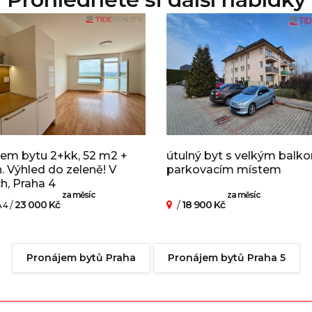
em bytu 2+kk, 52 m2 +
útulný byt s velkým balk
. Výhled do zeleně! V
parkovacím místem
ch, Praha 4
za měsíc
za měsíc
/
23 000 Kč
/
18 900 Kč
 4
Pronájem bytů Praha
Pronájem bytů Praha 5