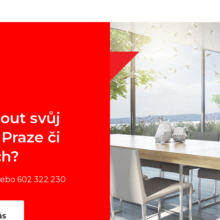
out svůj
Praze či
ch?
nebo 602 322 230
ás