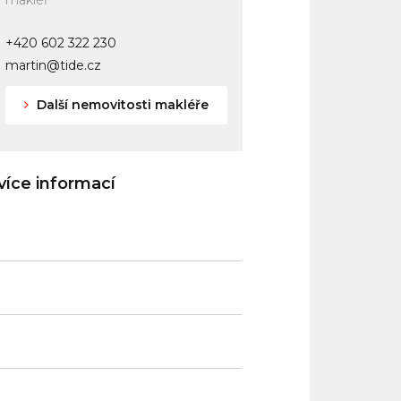
makléř
+420 602 322 230
martin@tide.cz
Další nemovitosti makléře
íce informací