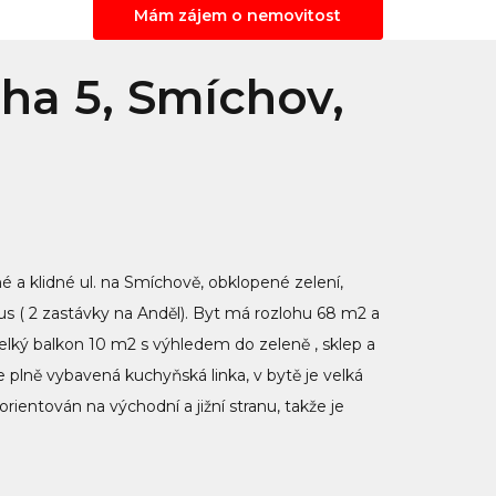
Mám zájem o nemovitost
aha 5, Smíchov,
hé a klidné ul. na Smíchově, obklopené zelení,
s ( 2 zastávky na Anděl). Byt má rozlohu 68 m2 a
elký balkon 10 m2 s výhledem do zeleně , sklep a
 plně vybavená kuchyňská linka, v bytě je velká
rientován na východní a jižní stranu, takže je