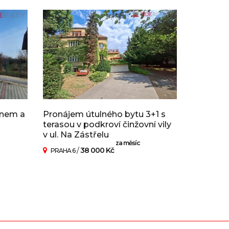
onem a
Pronájem útulného bytu 3+1 s
terasou v podkroví činžovní vily
v ul. Na Zástřelu
za měsíc
/
38 000 Kč
PRAHA 6