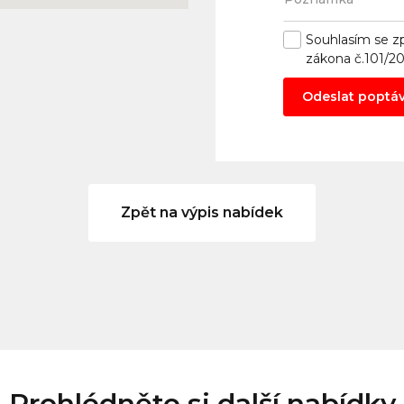
Souhlasím se
z
zákona č.101/2
Odeslat poptá
Zpět na výpis nabídek
Prohlédněte si další nabídky