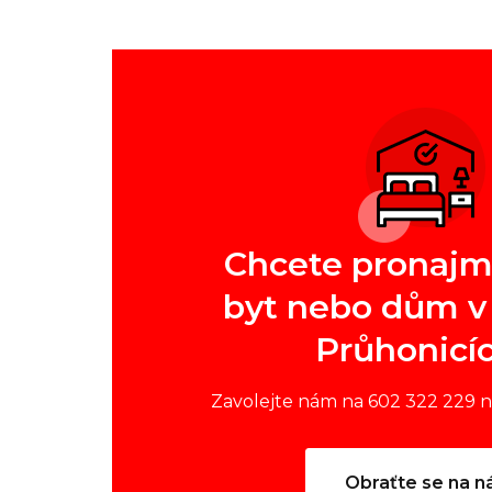
Chcete pronajm
byt nebo dům v 
Průhonicí
Zavolejte nám na 602 322 229 
Obraťte se na n