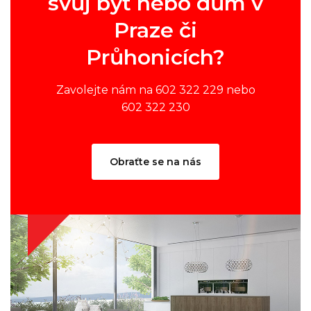
svůj byt nebo dům v
Praze či
Průhonicích?
Zavolejte nám na 602 322 229 nebo
602 322 230
Obraťte se na nás