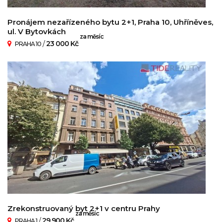
Pronájem nezařízeného bytu 2+1, Praha 10, Uhříněves,
ul. V Bytovkách
za měsíc
/
23 000 Kč
PRAHA 10
Zrekonstruovaný byt 2+1 v centru Prahy
za měsíc
/
29 900 Kč
PRAHA 1