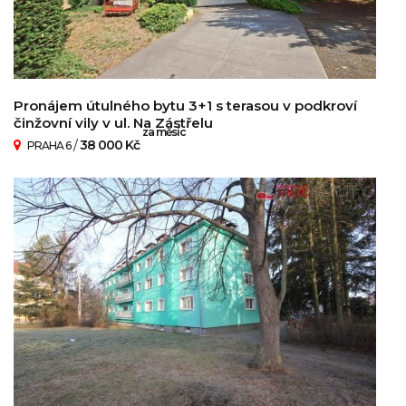
Pronájem útulného bytu 3+1 s terasou v podkroví
činžovní vily v ul. Na Zástřelu
za měsíc
/
38 000 Kč
PRAHA 6