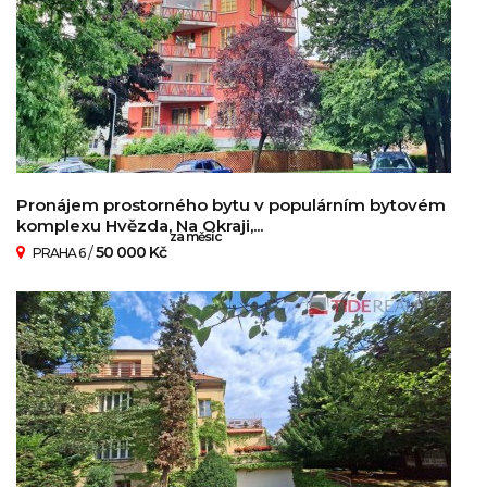
Pronájem prostorného bytu v populárním bytovém
komplexu Hvězda, Na Okraji,...
za měsíc
/
50 000 Kč
PRAHA 6