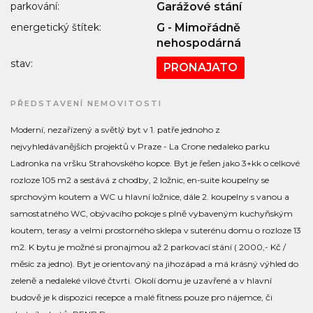
parkování:
Garážové stání
energetický štítek:
G - Mimořádně
nehospodárná
stav:
PRONAJATO
PŘEDSTAVENÍ NEMOVITOSTI
Moderní, nezařízený a světlý byt v 1. patře jednoho z
nejvyhledávanějších projektů v Praze - La Crone nedaleko parku
Ladronka na vršku Strahovského kopce. Byt je řešen jako 3+kk o celkové
rozloze 105 m2 a sestává z chodby, 2 ložnic, en-suite koupelny se
sprchovým koutem a WC u hlavní ložnice, dále 2. koupelny s vanou a
samostatného WC, obývacího pokoje s plně vybaveným kuchyňským
koutem, terasy a velmi prostorného sklepa v suterénu domu o rozloze 13
m2. K bytu je možné si pronajmou až 2 parkovací stání ( 2000,- Kč /
měsíc za jedno). Byt je orientovaný na jihozápad a má krásný výhled do
zeleně a nedaleké vilové čtvrti. Okolí domu je uzavřené a v hlavní
budově je k dispozici recepce a malé fitness pouze pro nájemce, či