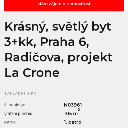
Mám zájem o nemovitost
Krásný, světlý byt
3+kk, Praha 6,
Radičova, projekt
La Crone
ZÁKLADNÍ INFO
č. nabídky:
N03961
2
vnitřní plocha:
105 m
patro:
1. patro