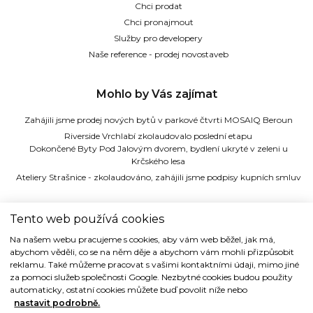
Chci prodat
Chci pronajmout
Služby pro developery
Naše reference - prodej novostaveb
Mohlo by Vás zajímat
Zahájili jsme prodej nových bytů v parkové čtvrti MOSAIQ Beroun
Riverside Vrchlabí zkolaudovalo poslední etapu
Dokončené Byty Pod Jalovým dvorem, bydlení ukryté v zeleni u
Krčského lesa
Ateliery Strašnice - zkolaudováno, zahájili jsme podpisy kupních smluv
TIDE REALITY s.r.o.
Tento web používá cookies
Na našem webu pracujeme s cookies, aby vám web běžel, jak má,
Dřevná 2, 128 00 Praha 2
abychom věděli, co se na něm děje a abychom vám mohli přizpůsobit
Tel: (+420) 224 914 914
reklamu. Také můžeme pracovat s vašimi kontaktními údaji, mimo jiné
e-mail:
info@tide.cz
za pomoci služeb společnosti Google. Nezbytné cookies budou použity
automaticky, ostatní cookies můžete buď povolit níže nebo
nastavit podrobně.