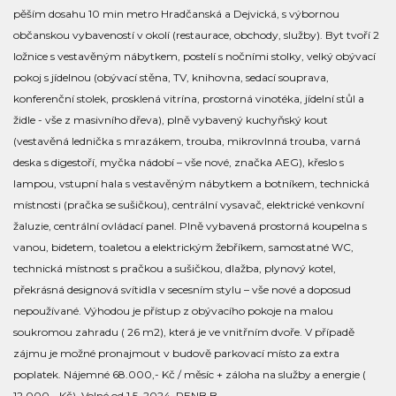
pěším dosahu 10 min metro Hradčanská a Dejvická, s výbornou
občanskou vybaveností v okolí (restaurace, obchody, služby). Byt tvoří 2
ložnice s vestavěným nábytkem, postelí s nočními stolky, velký obývací
pokoj s jídelnou (obývací stěna, TV, knihovna, sedací souprava,
konferenční stolek, prosklená vitrína, prostorná vinotéka, jídelní stůl a
židle - vše z masivního dřeva), plně vybavený kuchyňský kout
(vestavěná lednička s mrazákem, trouba, mikrovlnná trouba, varná
deska s digestoří, myčka nádobí – vše nové, značka AEG), křeslo s
lampou, vstupní hala s vestavěným nábytkem a botníkem, technická
místnosti (pračka se sušičkou), centrální vysavač, elektrické venkovní
žaluzie, centrální ovládací panel. Plně vybavená prostorná koupelna s
vanou, bidetem, toaletou a elektrickým žebříkem, samostatné WC,
technická místnost s pračkou a sušičkou, dlažba, plynový kotel,
překrásná designová svítidla v secesním stylu – vše nové a doposud
nepoužívané. Výhodou je přístup z obývacího pokoje na malou
soukromou zahradu ( 26 m2), která je ve vnitřním dvoře. V případě
zájmu je možné pronajmout v budově parkovací místo za extra
poplatek. Nájemné 68.000,- Kč / měsíc + záloha na služby a energie (
12.000,- Kč). Volné od 1.5. 2024. PENB B.