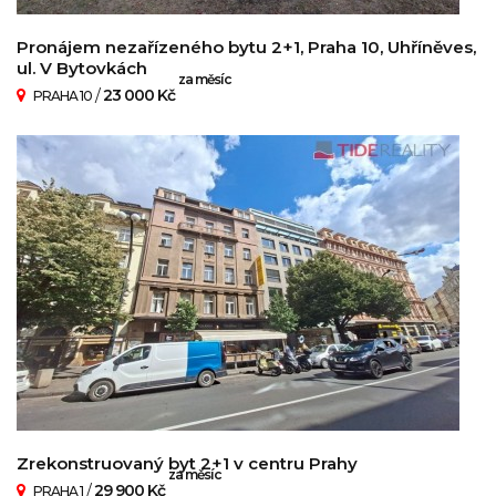
Pronájem nezařízeného bytu 2+1, Praha 10, Uhříněves,
ul. V Bytovkách
za měsíc
/
23 000 Kč
PRAHA 10
Zrekonstruovaný byt 2+1 v centru Prahy
za měsíc
/
29 900 Kč
PRAHA 1