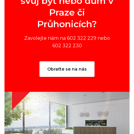
svůj byt nebo dům v
Praze či
Průhonicích?
Zavolejte nám na 602 322 229 nebo
602 322 230
Obraťte se na nás