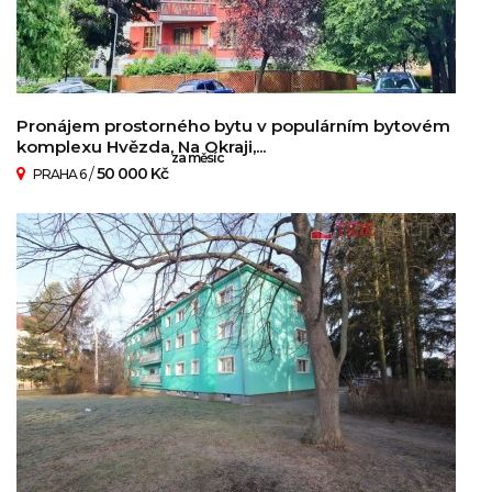
Pronájem prostorného bytu v populárním bytovém
komplexu Hvězda, Na Okraji,...
za měsíc
/
50 000 Kč
PRAHA 6