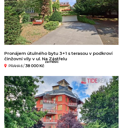
Pronájem útulného bytu 3+1 s terasou v podkroví
činžovní vily v ul. Na Zástřelu
za měsíc
/
38 000 Kč
PRAHA 6