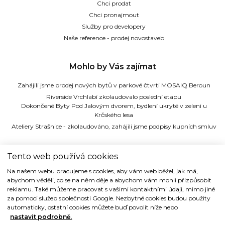
Chci prodat
Chci pronajmout
Služby pro developery
Naše reference - prodej novostaveb
Mohlo by Vás zajímat
Zahájili jsme prodej nových bytů v parkové čtvrti MOSAIQ Beroun
Riverside Vrchlabí zkolaudovalo poslední etapu
Dokončené Byty Pod Jalovým dvorem, bydlení ukryté v zeleni u
Krčského lesa
Ateliery Strašnice - zkolaudováno, zahájili jsme podpisy kupních smluv
TIDE REALITY s.r.o.
Tento web používá cookies
Na našem webu pracujeme s cookies, aby vám web běžel, jak má,
Dřevná 2, 128 00 Praha 2
abychom věděli, co se na něm děje a abychom vám mohli přizpůsobit
Tel: (+420) 224 914 914
reklamu. Také můžeme pracovat s vašimi kontaktními údaji, mimo jiné
e-mail:
info@tide.cz
za pomoci služeb společnosti Google. Nezbytné cookies budou použity
automaticky, ostatní cookies můžete buď povolit níže nebo
nastavit podrobně.