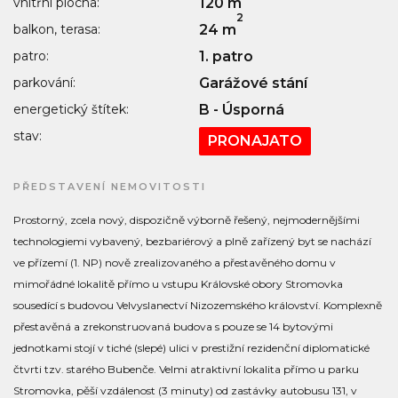
vnitřní plocha:
120 m
2
balkon, terasa:
24 m
patro:
1. patro
parkování:
Garážové stání
energetický štítek:
B - Úsporná
stav:
PRONAJATO
PŘEDSTAVENÍ NEMOVITOSTI
Prostorný, zcela nový, dispozičně výborně řešený, nejmodernějšími
technologiemi vybavený, bezbariérový a plně zařízený byt se nachází
ve přízemí (1. NP) nově zrealizovaného a přestavěného domu v
mimořádné lokalitě přímo u vstupu Královské obory Stromovka
sousedící s budovou Velvyslanectví Nizozemského království. Komplexně
přestavěná a zrekonstruovaná budova s pouze se 14 bytovými
jednotkami stojí v tiché (slepé) ulici v prestižní rezidenční diplomatické
čtvrti tzv. starého Bubenče. Velmi atraktivní lokalita přímo u parku
Stromovka, pěší vzdálenost (3 minuty) od zastávky autobusu 131, v