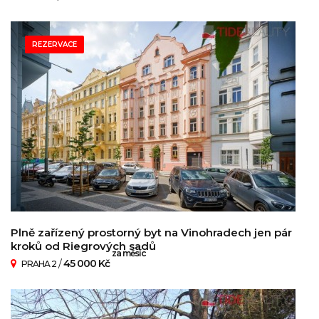
REZERVACE
Plně zařízený prostorný byt na Vinohradech jen pár
kroků od Riegrových sadů
za měsíc
/
45 000 Kč
PRAHA 2