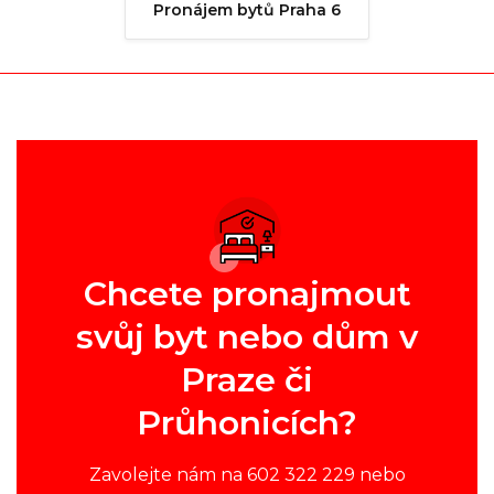
Pronájem bytů Praha 6
Chcete pronajmout
svůj byt nebo dům v
Praze či
Průhonicích?
Zavolejte nám na 602 322 229 nebo