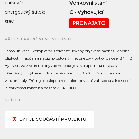
parkování:
Venkovní stání
energetický štítek:
C - Vyhovující
stav:
PRONAJATO
PŘEDSTAVENÍ NEMOVITOSTI
Tento unikátní, kompletně zrekonstruovaný objekt se nachází v těsné
blízkosti Hradčan a nabízí prostorný mezonetový byt o rozloze 184 m2.
Byt sestává z velkého obývacího pokoje se vstupem na terasu s
překrásným výhledem, kuchyně s jídelnou, 3 ložnic, 2 koupelen a
vstupní haly. Dům je obklopen rozlehlou privátní zahradou a k dispozici
je parkovací místo na pozemku. PENB C.
SDÍLET
BYT JE SOUČÁSTÍ PROJEKTU