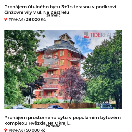
Pronájem útulného bytu 3+1 s terasou v podkroví
činžovní vily v ul. Na Zástřelu
za měsíc
/
38 000 Kč
PRAHA 6
Pronájem prostorného bytu v populárním bytovém
komplexu Hvězda, Na Okraji,...
za měsíc
/
50 000 Kč
PRAHA 6