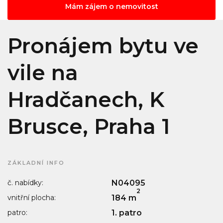
Mám zájem o nemovitost
Pronájem bytu ve
vile na
Hradčanech, K
Brusce, Praha 1
ZÁKLADNÍ INFO
č. nabídky:
N04095
2
vnitřní plocha:
184 m
patro:
1. patro