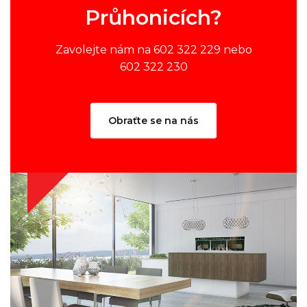
Průhonicích?
Zavolejte nám na 602 322 229 nebo
602 322 230
Obraťte se na nás