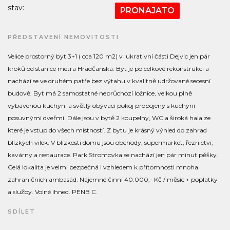
stav:
PRONAJATO
PŘEDSTAVENÍ NEMOVITOSTI
Velice prostorný byt 3+1 ( cca 120 m2) v lukrativní části Dejvic jen pár
kroků od stanice metra Hradčanská. Byt je po celkové rekonstrukci a
nachází se ve druhém patře bez výtahu v kvalitně udržované secesní
budově. Byt má 2 samostatné neprůchozí ložnice, velkou plně
vybavenou kuchyni a světlý obývací pokoj propojený s kuchyní
posuvnými dveřmi. Dále jsou v bytě 2 koupelny, WC a široká hala ze
které je vstup do všech místností. Z bytu je krásný výhled do zahrad
blízkých vilek. V blízkosti domu jsou obchody, supermarket, řeznictví,
kavárny a restaurace. Park Stromovka se nachází jen pár minut pěšky.
Celá lokalita je velmi bezpečná i vzhledem k přítomnosti mnoha
zahraničních ambasád. Nájemné činní 40.000,- Kč / měsíc + poplatky
a služby. Volné ihned. PENB C.
SDÍLET