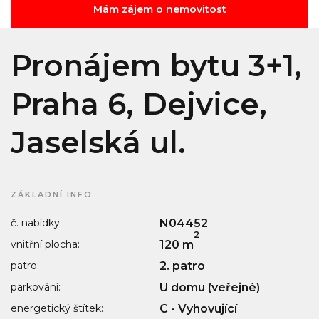
Mám zájem o nemovitost
Pronájem bytu 3+1,
Praha 6, Dejvice,
Jaselská ul.
ZÁKLADNÍ INFO
č. nabídky:
N04452
2
vnitřní plocha:
120 m
patro:
2. patro
parkování:
U domu (veřejné)
energetický štítek:
C - Vyhovující