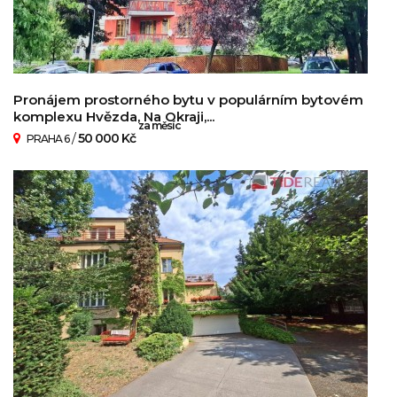
Pronájem prostorného bytu v populárním bytovém
komplexu Hvězda, Na Okraji,...
za měsíc
/
50 000 Kč
PRAHA 6