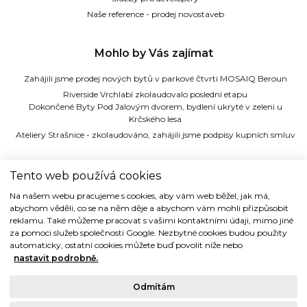
Naše reference - prodej novostaveb
Mohlo by Vás zajímat
Zahájili jsme prodej nových bytů v parkové čtvrti MOSAIQ Beroun
Riverside Vrchlabí zkolaudovalo poslední etapu
Dokončené Byty Pod Jalovým dvorem, bydlení ukryté v zeleni u
Krčského lesa
Ateliery Strašnice - zkolaudováno, zahájili jsme podpisy kupních smluv
TIDE REALITY s.r.o.
Tento web používá cookies
Na našem webu pracujeme s cookies, aby vám web běžel, jak má,
Dřevná 2, 128 00 Praha 2
abychom věděli, co se na něm děje a abychom vám mohli přizpůsobit
Tel: (+420) 224 914 914
reklamu. Také můžeme pracovat s vašimi kontaktními údaji, mimo jiné
e-mail:
info@tide.cz
za pomoci služeb společnosti Google. Nezbytné cookies budou použity
automaticky, ostatní cookies můžete buď povolit níže nebo
nastavit podrobně.
Odmítám