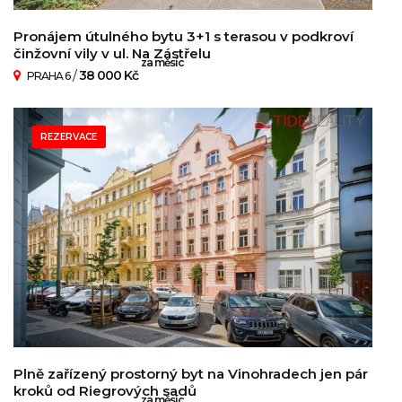
Pronájem útulného bytu 3+1 s terasou v podkroví
činžovní vily v ul. Na Zástřelu
za měsíc
/
38 000 Kč
PRAHA 6
REZERVACE
Plně zařízený prostorný byt na Vinohradech jen pár
kroků od Riegrových sadů
za měsíc