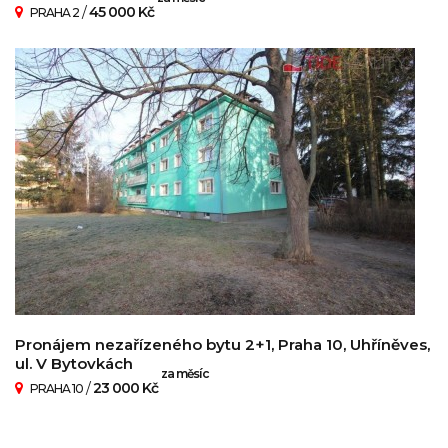
/
45 000 Kč
PRAHA 2
Pronájem nezařízeného bytu 2+1, Praha 10, Uhříněves,
ul. V Bytovkách
za měsíc
/
23 000 Kč
PRAHA 10