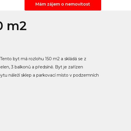
Mám zájem o nemovitost
50 m2
Tento byt má rozlohu 150 m2 a skládá se z
len, 3 balkonů a předsíně. Byt je zařízen
ytu náleží sklep a parkovací místo v podzemních