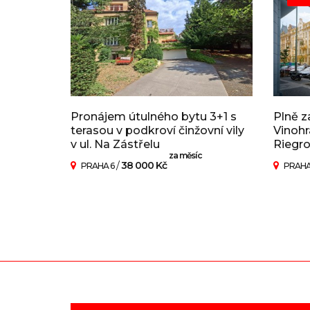
Pronájem útulného bytu 3+1 s
Plně z
terasou v podkroví činžovní vily
Vinohr
v ul. Na Zástřelu
Riegr
za měsíc
/
38 000 Kč
PRAHA 6
PRAHA