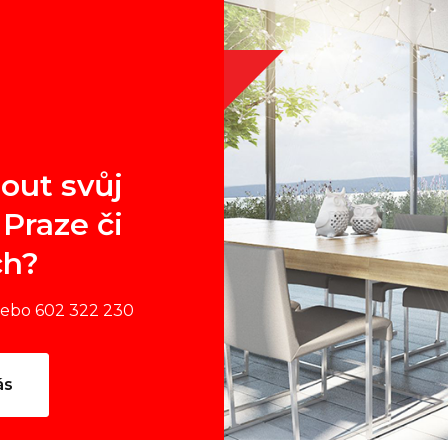
out svůj
Praze či
ch?
nebo 602 322 230
ás