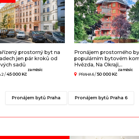
ařízený prostorný byt na
Pronájem prostorného by
adech jen pár kroků od
populárním bytovém ko
ových sadů
Hvězda, Na Okraji,...
za měsíc
za měsíc
/
45 000 Kč
/
50 000 Kč
 2
PRAHA 6
Pronájem bytů Praha
Pronájem bytů Praha 6