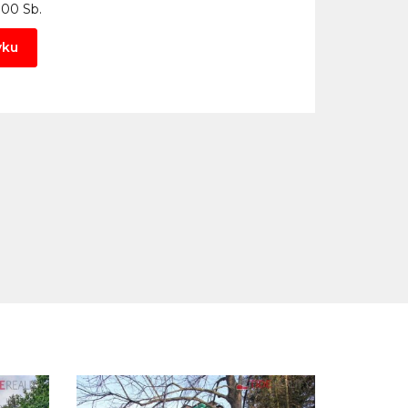
000 Sb.
vku