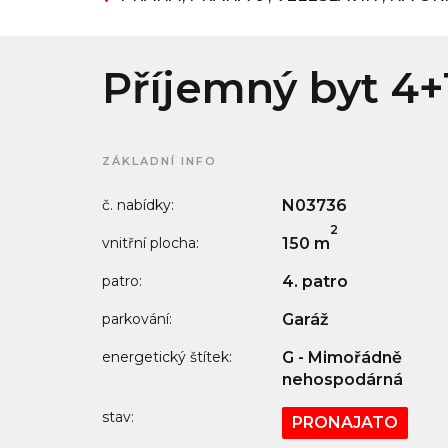
Příjemný byt 4+
ZÁKLADNÍ INFO
č. nabídky:
N03736
2
vnitřní plocha:
150 m
patro:
4. patro
parkování:
Garáž
energetický štítek:
G - Mimořádně
nehospodárná
stav:
PRONAJATO