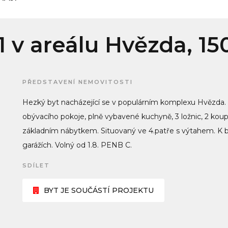
1 v areálu Hvězda, 1
PŘEDSTAVENÍ NEMOVITOSTI
Hezký byt nacházející se v populárním komplexu Hvězda. 
obývacího pokoje, plně vybavené kuchyně, 3 ložnic, 2 koupe
základním nábytkem. Situovaný ve 4.patře s výtahem. K b
garážích. Volný od 1.8. PENB C.
SDÍLET
BYT JE SOUČÁSTÍ PROJEKTU