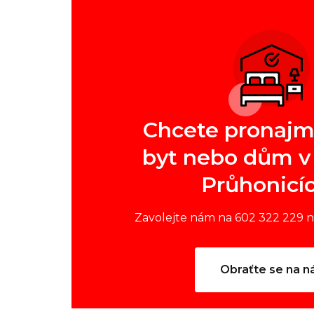
Chcete pronajm
byt nebo dům v 
Průhonicí
Zavolejte nám na 602 322 229 
Obraťte se na n