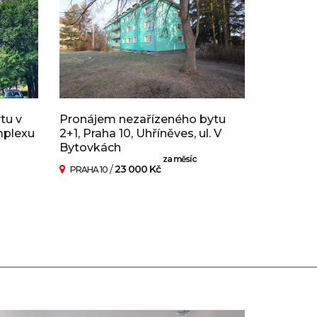
tu v
Pronájem nezařízeného bytu
mplexu
2+1, Praha 10, Uhříněves, ul. V
Bytovkách
za měsíc
/
23 000 Kč
PRAHA 10