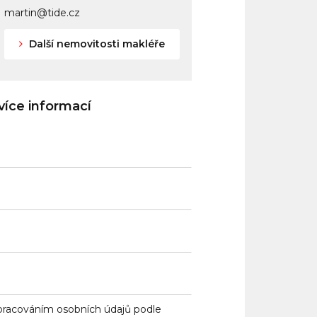
martin@tide.cz
Další nemovitosti makléře
íce informací
pracováním osobních údajů
podle