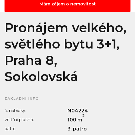
Mám zájem o nemovitost
Pronájem velkého,
světlého bytu 3+1,
Praha 8,
Sokolovská
ZÁKLADNÍ INFO
č. nabídky:
N04224
2
vnitřní plocha:
100 m
patro:
3. patro