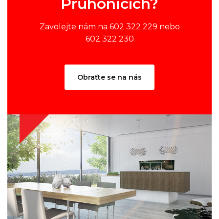
Průhonicích?
Zavolejte nám na 602 322 229 nebo
602 322 230
Obraťte se na nás