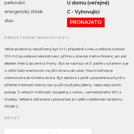
parkování:
U domu (veřejné)
energetický štítek:
C - Vyhovující
stav:
PRONAJATO
PŘEDSTAVENÍ NEMOVITOSTI
Velice prostorný nezařízený byt 3+1 ( případně 4+kk) o celkové rozloze
100 m2 po celkové rekonstrukci, přímo u stanice metra Florenc, jen pár
desítek metrů do centra Prahy. Byt se nachází ve 3. patře s výtahem a je
z větší části orientován na jižní stranu do ulice. Hlavní ložnice je
orientovaná do tichého dvora. Byt sestává z plně vybavené kuchyně a
přilehlé místnosti kterou lze využít buď jako jídelny, nebo obývacího
pokoje, 3 velkých místností, koupelny s vanou , samostatného WC a
chodby. Veškerá občanská vybavenost je v pěší vzdálenosti od domu.
PENB C.
SDÍLET