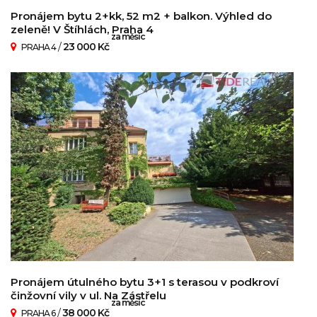
Pronájem bytu 2+kk, 52 m2 + balkon. Výhled do
zeleně! V Štíhlách, Praha 4
za měsíc
/
23 000 Kč
PRAHA 4
Pronájem útulného bytu 3+1 s terasou v podkroví
činžovní vily v ul. Na Zástřelu
za měsíc
/
38 000 Kč
PRAHA 6