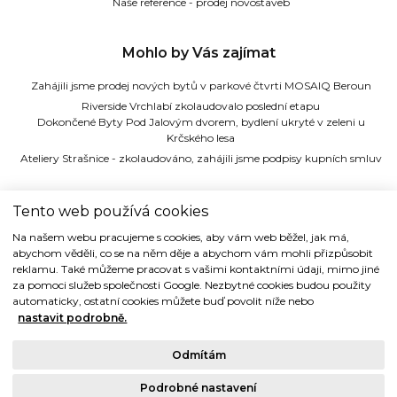
Naše reference - prodej novostaveb
Mohlo by Vás zajímat
Zahájili jsme prodej nových bytů v parkové čtvrti MOSAIQ Beroun
Riverside Vrchlabí zkolaudovalo poslední etapu
Dokončené Byty Pod Jalovým dvorem, bydlení ukryté v zeleni u
Krčského lesa
Ateliery Strašnice - zkolaudováno, zahájili jsme podpisy kupních smluv
TIDE REALITY s.r.o.
Tento web používá cookies
Na našem webu pracujeme s cookies, aby vám web běžel, jak má,
Dřevná 2, 128 00 Praha 2
abychom věděli, co se na něm děje a abychom vám mohli přizpůsobit
Tel: (+420) 224 914 914
reklamu. Také můžeme pracovat s vašimi kontaktními údaji, mimo jiné
e-mail:
info@tide.cz
za pomoci služeb společnosti Google. Nezbytné cookies budou použity
automaticky, ostatní cookies můžete buď povolit níže nebo
nastavit podrobně.
Odmítám
Copyright © 1993-2018 TIDE REALITY s.r.o.. Všechna práva vyhrazena.
Podrobné nastavení