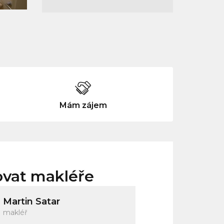
Mám zájem
ovat makléře
Martin Satar
makléř