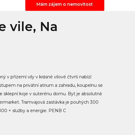
Mám zájem o nemovitost
 vile, Na
 v přízemí vily v krásné vilové čtvrti nabízí
vstupem na privátní atrium a zahradu, koupelnu se
 sklepní koje v suterénu domu. Byt je absolutně
upermarket. Tramvajová zastávka je pouhých 300
000 + služby a energie. PENB C