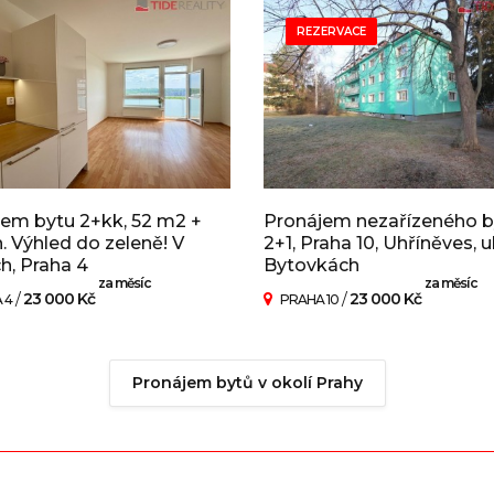
REZERVACE
em bytu 2+kk, 52 m2 +
Pronájem nezařízeného b
. Výhled do zeleně! V
2+1, Praha 10, Uhříněves, ul
ch, Praha 4
Bytovkách
za měsíc
za měsíc
/
23 000 Kč
/
23 000 Kč
 4
PRAHA 10
Pronájem bytů v okolí Prahy