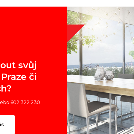
out svůj
Praze či
ch?
nebo 602 322 230
ás