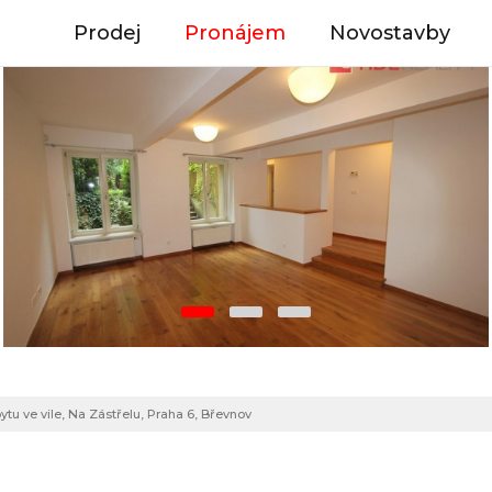
Prodej
Pronájem
Novostavby
u ve vile, Na Zástřelu, Praha 6, Břevnov