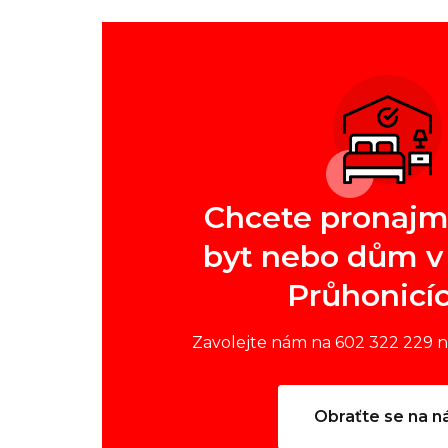
Chcete pronajm
byt nebo dům v 
Průhonicí
Zavolejte nám na 602 322 229 
Obraťte se na n