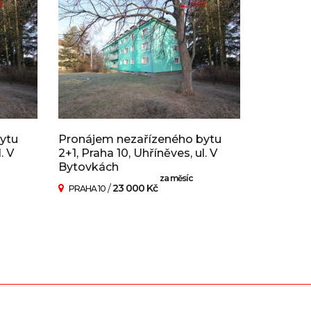
ytu
Pronájem nezařízeného bytu
. V
2+1, Praha 10, Uhříněves, ul. V
Bytovkách
za měsíc
/
23 000 Kč
PRAHA 10