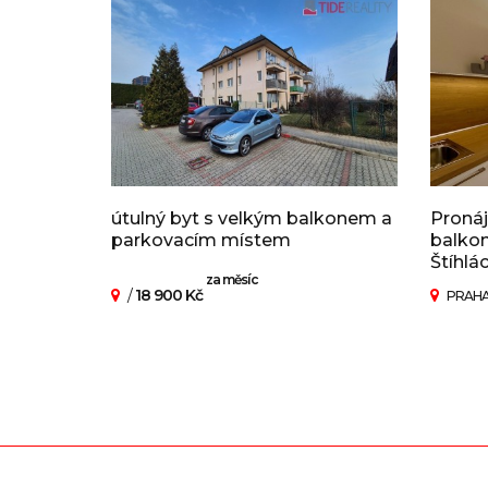
útulný byt s velkým balkonem a
Pronáj
parkovacím místem
balkon
Štíhlá
za měsíc
/
18 900 Kč
PRAHA