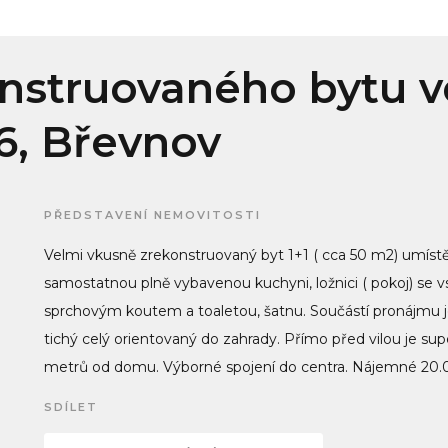
struovaného bytu ve
 6, Břevnov
PŘEDSTAVENÍ NEMOVITOSTI
Velmi vkusně zrekonstruovaný byt 1+1 ( cca 50 m2) umístěný
samostatnou plně vybavenou kuchyni, ložnici ( pokoj) se 
sprchovým koutem a toaletou, šatnu. Součástí pronájmu je
tichý celý orientovaný do zahrady. Přímo před vilou je s
metrů od domu. Výborné spojení do centra. Nájemné 20.
SDÍLET