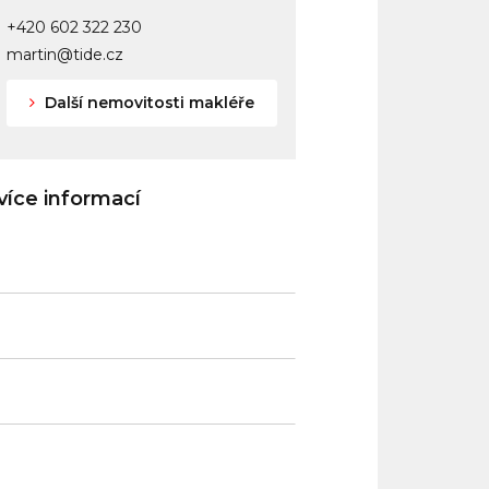
+420 602 322 230
martin@tide.cz
Další nemovitosti makléře
íce informací