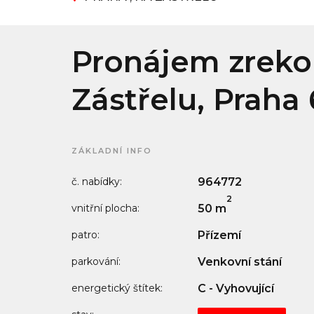
Pronájem zrekon
Zástřelu, Praha
ZÁKLADNÍ INFO
č. nabídky:
964772
2
vnitřní plocha:
50 m
patro:
Přízemí
parkování:
Venkovní stání
energetický štítek:
C - Vyhovující