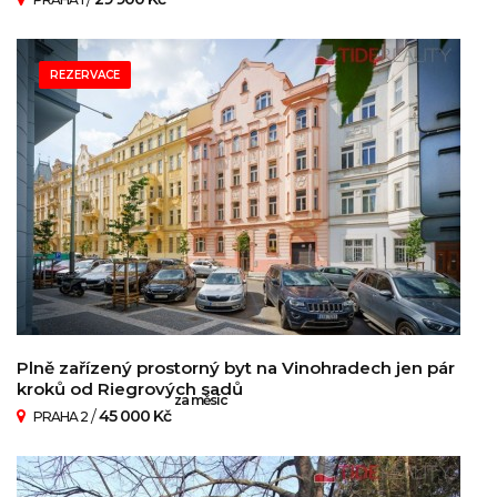
REZERVACE
Plně zařízený prostorný byt na Vinohradech jen pár
kroků od Riegrových sadů
za měsíc
/
45 000 Kč
PRAHA 2