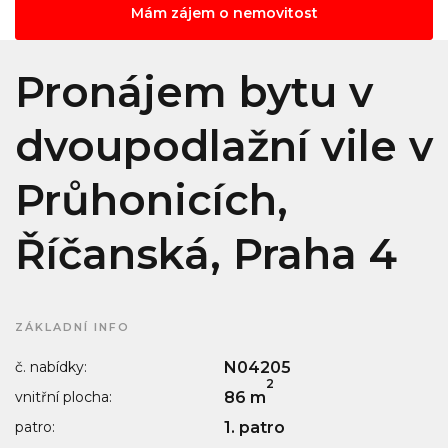
Mám zájem o nemovitost
Pronájem bytu v
dvoupodlažní vile v
Průhonicích,
Říčanská, Praha 4
ZÁKLADNÍ INFO
č. nabídky:
N04205
2
vnitřní plocha:
86 m
patro:
1. patro