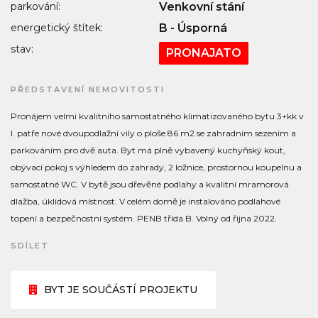
parkování:
Venkovní stání
energetický štítek:
B - Úsporná
stav:
PRONAJATO
PŘEDSTAVENÍ NEMOVITOSTI
Pronájem velmi kvalitního samostatného klimatizovaného bytu 3+kk v
I. patře nové dvoupodlažní vily o ploše 86 m2 se zahradním sezením a
parkováním pro dvě auta. Byt má plně vybavený kuchyňský kout,
obývací pokoj s výhledem do zahrady, 2 ložnice, prostornou koupelnu a
samostatné WC. V bytě jsou dřevěné podlahy a kvalitní mramorová
dlažba, úklidová místnost. V celém domě je instalováno podlahové
topení a bezpečnostní systém. PENB třída B. Volný od řijna 2022.
SDÍLET
BYT JE SOUČÁSTÍ PROJEKTU