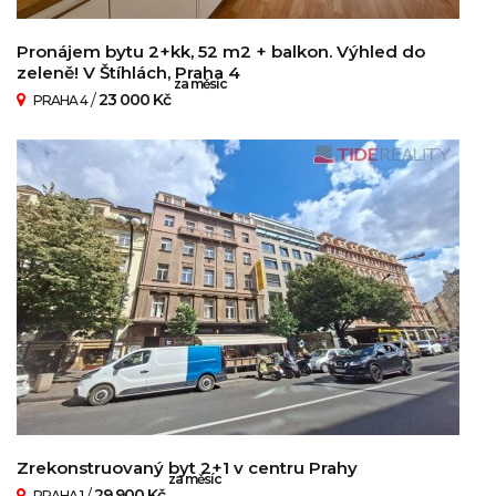
Pronájem bytu 2+kk, 52 m2 + balkon. Výhled do
zeleně! V Štíhlách, Praha 4
za měsíc
/
23 000 Kč
PRAHA 4
Zrekonstruovaný byt 2+1 v centru Prahy
za měsíc
/
29 900 Kč
PRAHA 1