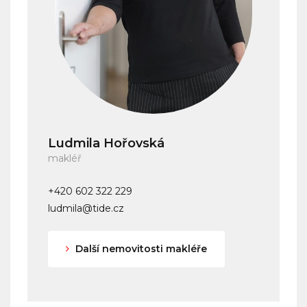
Ludmila Hořovská
makléř
+420 602 322 229
ludmila@tide.cz
Další nemovitosti makléře