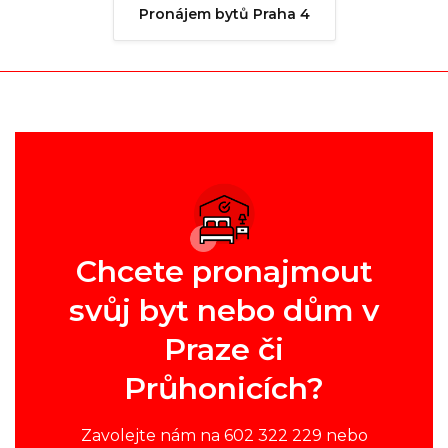
Pronájem bytů Praha 4
Chcete pronajmout
svůj byt nebo dům v
Praze či
Průhonicích?
Zavolejte nám na 602 322 229 nebo