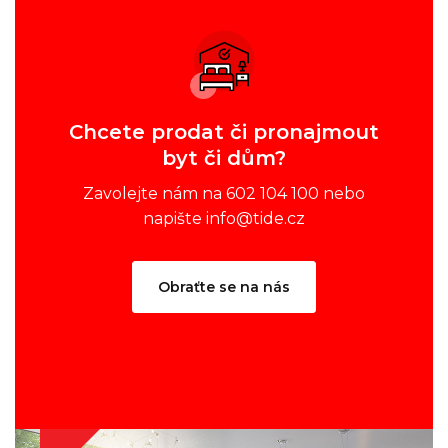
Chcete prodat či pronajmout
byt či dům?
Zavolejte nám na 602 104 100 nebo
napište info@tide.cz
Obraťte se na nás