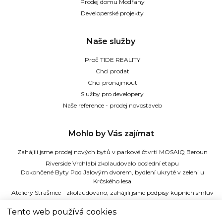
Prodej domu Modřany
Developerské projekty
Naše služby
Proč TIDE REALITY
Chci prodat
Chci pronajmout
Služby pro developery
Naše reference - prodej novostaveb
Mohlo by Vás zajímat
Zahájili jsme prodej nových bytů v parkové čtvrti MOSAIQ Beroun
Riverside Vrchlabí zkolaudovalo poslední etapu
Dokončené Byty Pod Jalovým dvorem, bydlení ukryté v zeleni u
Krčského lesa
Ateliery Strašnice - zkolaudováno, zahájili jsme podpisy kupních smluv
Tento web používá cookies
TIDE REALITY s.r.o.