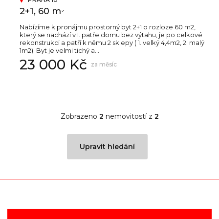
2+1, 60 m
2
Nabízíme k pronájmu prostorný byt 2+1 o rozloze 60 m2,
který se nachází v I. patře domu bez výtahu, je po celkové
rekonstrukci a patří k němu 2 sklepy ( 1. velký 4,4m2, 2. malý
1m2). Byt je velmi tichý a...
23 000 Kč
za měsíc
Zobrazeno
2
nemovitostí z
2
Upravit hledání