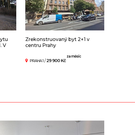
ytu
Zrekonstruovaný byt 2+1 v
. V
centru Prahy
za měsíc
/
29 900 Kč
PRAHA 1