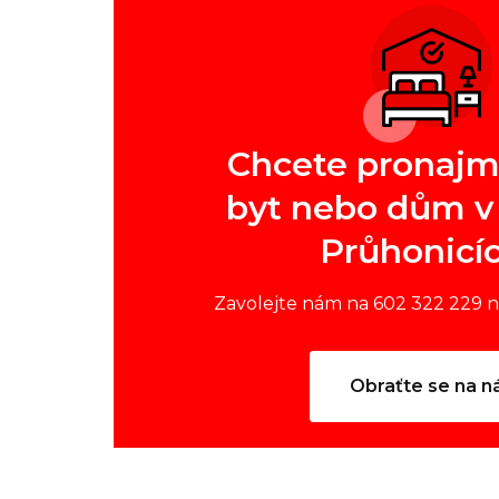
Chcete pronajm
byt nebo dům v 
Průhonicí
Zavolejte nám na 602 322 229 
Obraťte se na n