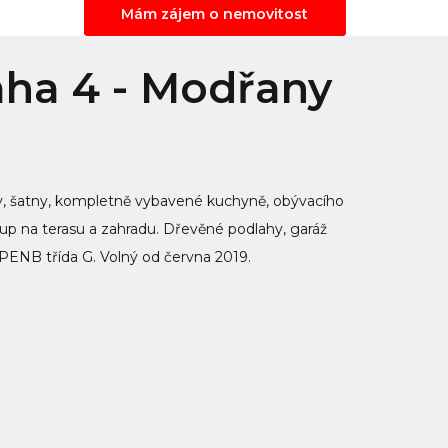
Mám zájem o nemovitost
raha 4 - Modřany
covny, šatny, kompletně vybavené kuchyně, obývacího
up na terasu a zahradu. Dřevěné podlahy, garáž
. PENB třída G. Volný od června 2019.