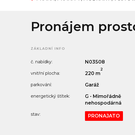
Pronájem prosto
ZÁKLADNÍ INFO
č. nabídky:
N03508
2
vnitřní plocha:
220 m
parkování:
Garáž
energetický štítek:
G - Mimořádně
nehospodárná
stav:
PRONAJATO