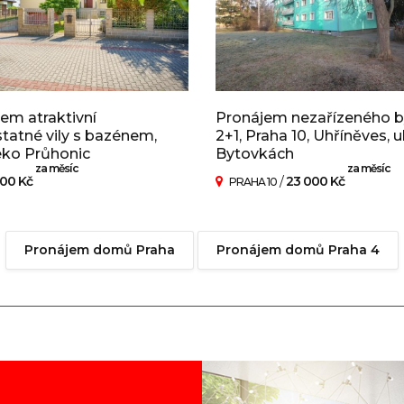
em atraktivní
Pronájem nezařízeného b
atné vily s bazénem,
2+1, Praha 10, Uhříněves, ul
eko Průhonic
Bytovkách
za měsíc
za měsíc
00 Kč
/
23 000 Kč
PRAHA 10
Pronájem domů Praha
Pronájem domů Praha 4