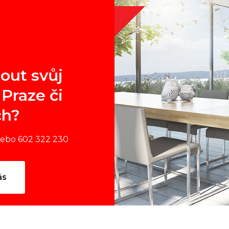
out svůj
Praze či
ch?
nebo 602 322 230
ás