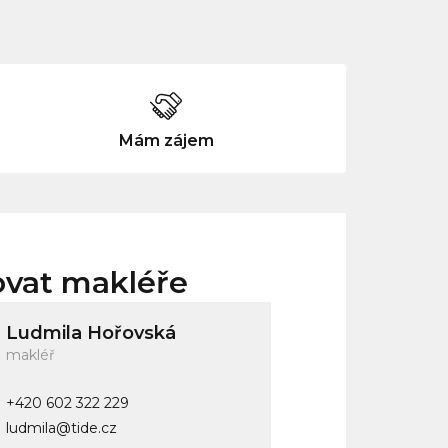
Mám zájem
ovat makléře
Ludmila Hořovská
makléř
+420 602 322 229
ludmila@tide.cz