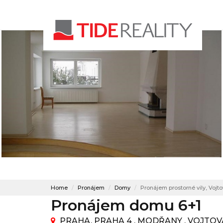
Home
Pronájem
Domy
Pronájem prostorné vily, Vojt
Pronájem domu 6+1
PRAHA, PRAHA 4 , MODŘANY , VOJTOV