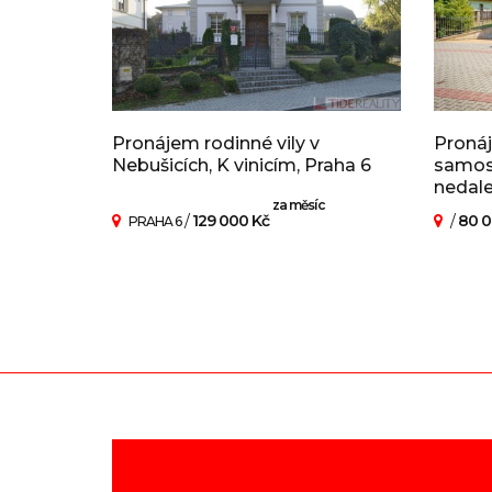
Pronájem rodinné vily v
Pronáj
Nebušicích, K vinicím, Praha 6
samost
nedal
za měsíc
/
129 000 Kč
/
80 0
PRAHA 6