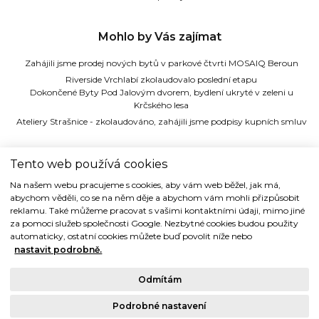
Mohlo by Vás zajímat
Zahájili jsme prodej nových bytů v parkové čtvrti MOSAIQ Beroun
Riverside Vrchlabí zkolaudovalo poslední etapu
Dokončené Byty Pod Jalovým dvorem, bydlení ukryté v zeleni u
Krčského lesa
Ateliery Strašnice - zkolaudováno, zahájili jsme podpisy kupních smluv
TIDE REALITY s.r.o.
Tento web používá cookies
Na našem webu pracujeme s cookies, aby vám web běžel, jak má,
Dřevná 2, 128 00 Praha 2
abychom věděli, co se na něm děje a abychom vám mohli přizpůsobit
Tel: (+420) 224 914 914
reklamu. Také můžeme pracovat s vašimi kontaktními údaji, mimo jiné
e-mail:
info@tide.cz
za pomoci služeb společnosti Google. Nezbytné cookies budou použity
automaticky, ostatní cookies můžete buď povolit níže nebo
nastavit podrobně.
Odmítám
Copyright © 1993-2018 TIDE REALITY s.r.o.. Všechna práva vyhrazena.
Podrobné nastavení
Právní ujednání |
Ochrana osobních údajů
| Cookies