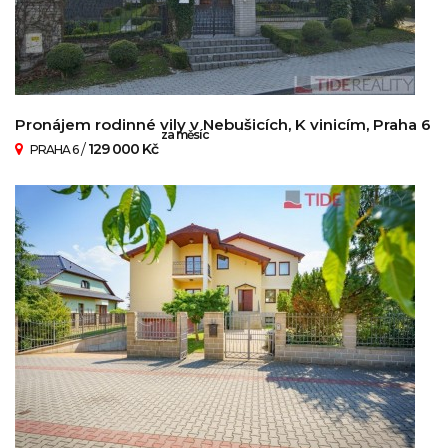
Pronájem rodinné vily v Nebušicích, K vinicím, Praha 6
za měsíc
/
129 000 Kč
PRAHA 6