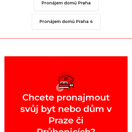
Pronájem domů Praha
Pronájem domů Praha 4
Chcete pronajmout
svůj byt nebo dům v
Praze či
Průhonicích?