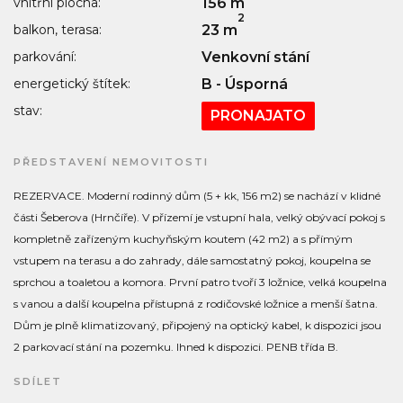
vnitřní plocha:
156 m
2
balkon, terasa:
23 m
parkování:
Venkovní stání
energetický štítek:
B - Úsporná
stav:
PRONAJATO
PŘEDSTAVENÍ NEMOVITOSTI
REZERVACE. Moderní rodinný dům (5 + kk, 156 m2) se nachází v klidné
části Šeberova (Hrnčíře). V přízemí je vstupní hala, velký obývací pokoj s
kompletně zařízeným kuchyňským koutem (42 m2) a s přímým
vstupem na terasu a do zahrady, dále samostatný pokoj, koupelna se
sprchou a toaletou a komora. První patro tvoří 3 ložnice, velká koupelna
s vanou a další koupelna přístupná z rodičovské ložnice a menší šatna.
Dům je plně klimatizovaný, připojený na optický kabel, k dispozici jsou
2 parkovací stání na pozemku. Ihned k dispozici. PENB třída B.
SDÍLET