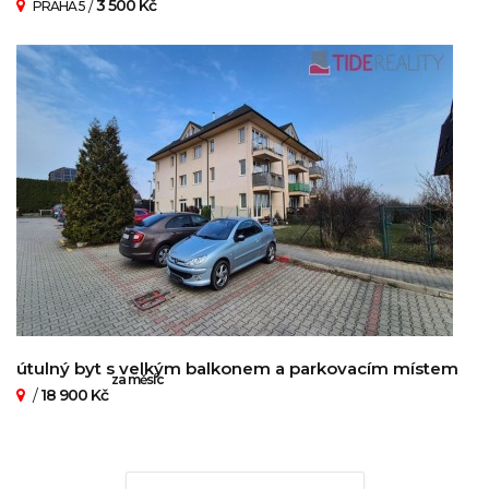
/
3 500 Kč
PRAHA 5
útulný byt s velkým balkonem a parkovacím místem
za měsíc
/
18 900 Kč