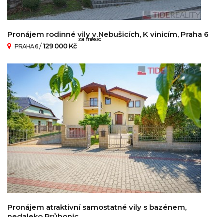
Pronájem rodinné vily v Nebušicích, K vinicím, Praha 6
za měsíc
/
129 000 Kč
PRAHA 6
Pronájem atraktivní samostatné vily s bazénem,
nedaleko Průhonic