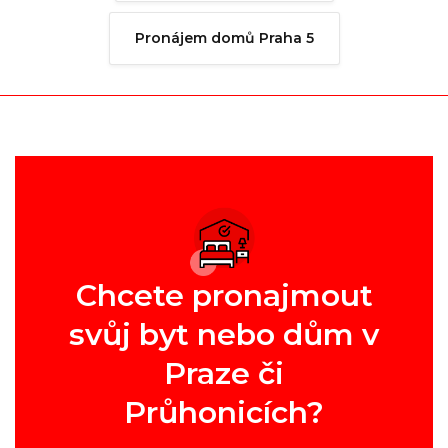
Pronájem domů Praha 5
Chcete pronajmout
svůj byt nebo dům v
Praze či
Průhonicích?