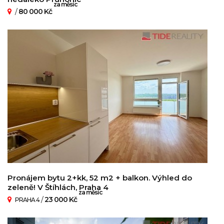
za měsíc
/
80 000 Kč
Pronájem bytu 2+kk, 52 m2 + balkon. Výhled do
zeleně! V Štíhlách, Praha 4
za měsíc
/
23 000 Kč
PRAHA 4