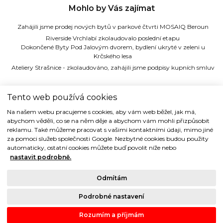
Mohlo by Vás zajímat
Zahájili jsme prodej nových bytů v parkové čtvrti MOSAIQ Beroun
Riverside Vrchlabí zkolaudovalo poslední etapu
Dokončené Byty Pod Jalovým dvorem, bydlení ukryté v zeleni u
Krčského lesa
Ateliery Strašnice - zkolaudováno, zahájili jsme podpisy kupních smluv
TIDE REALITY s.r.o.
Tento web používá cookies
Na našem webu pracujeme s cookies, aby vám web běžel, jak má,
Dřevná 2, 128 00 Praha 2
abychom věděli, co se na něm děje a abychom vám mohli přizpůsobit
Tel: (+420) 224 914 914
reklamu. Také můžeme pracovat s vašimi kontaktními údaji, mimo jiné
e-mail:
info@tide.cz
za pomoci služeb společnosti Google. Nezbytné cookies budou použity
automaticky, ostatní cookies můžete buď povolit níže nebo
nastavit podrobně.
Odmítám
Copyright © 1993-2018 TIDE REALITY s.r.o.. Všechna práva vyhrazena.
Podrobné nastavení
Právní ujednání |
Ochrana osobních údajů
| Cookies
Rozumím a příjmám