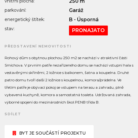
vnitřní plocha:
250 m
parkování:
Garáž
energetický štítek:
B - Úsporná
stav:
PRONAJATO
PŘEDSTAVENÍ NEMOVITOSTI
Rohový dům s obytnou plochou 250 m2 se nachází v atraktivní části
Smíchova. V prvním patře nezařízeného domu se nachází vstupní hala s
vestavěnými skříněmi, 2 ložnice s balkonem, šatna a koupelna. Druhé
patro domu tvoří další 2 ložnice s koupelnou, komora/prádelna. Ve
třetím patře je obývací pokoj se vstupem na terasu a zahradu, plně
vybavená kuchyně, komora a samostatná toaleta. Udržovaná zahrada,
výborné spojení do mezinárodních škol.PENB třída B.
SDÍLET
BYT JE SOUČÁSTÍ PROJEKTU