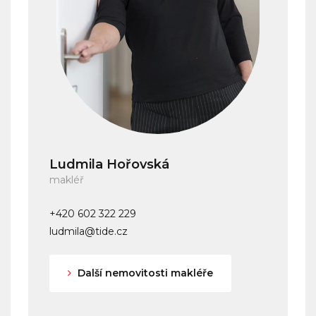
Ludmila Hořovská
makléř
+420 602 322 229
ludmila@tide.cz
Další nemovitosti makléře